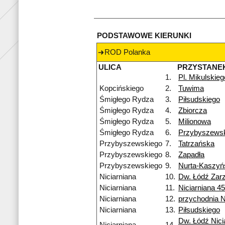
PODSTAWOWE KIERUNKI
ROD Polanka
ULICA
PRZYSTANE
1.
Pl. Mikulskieg
Kopcińskiego
2.
Tuwima
Śmigłego Rydza
3.
Piłsudskiego
Śmigłego Rydza
4.
Zbiorcza
Śmigłego Rydza
5.
Milionowa
Śmigłego Rydza
6.
Przybyszews
Przybyszewskiego
7.
Tatrzańska
Przybyszewskiego
8.
Zapadła
Przybyszewskiego
9.
Nurta-Kaszyń
Niciarniana
10.
Dw. Łódź Zar
Niciarniana
11.
Niciarniana 4
Niciarniana
12.
przychodnia 
Niciarniana
13.
Piłsudskiego
Dw. Łódź Nici