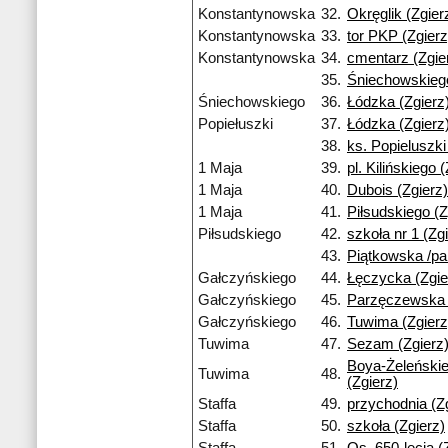
Konstantynowska
32.
Okręglik (Zgier
Konstantynowska
33.
tor PKP (Zgierz
Konstantynowska
34.
cmentarz (Zgie
35.
Śniechowskiego
Śniechowskiego
36.
Łódzka (Zgierz
Popiełuszki
37.
Łódzka (Zgierz
38.
ks. Popieluszki
1 Maja
39.
pl. Kilińskiego 
1 Maja
40.
Dubois (Zgierz)
1 Maja
41.
Piłsudskiego (Z
Piłsudskiego
42.
szkoła nr 1 (Zg
43.
Piątkowska /par
Gałczyńskiego
44.
Łęczycka (Zgie
Gałczyńskiego
45.
Parzęczewska 
Gałczyńskiego
46.
Tuwima (Zgierz
Tuwima
47.
Sezam (Zgierz
Boya-Żeleński
Tuwima
48.
(Zgierz)
Staffa
49.
przychodnia (Z
Staffa
50.
szkoła (Zgierz)