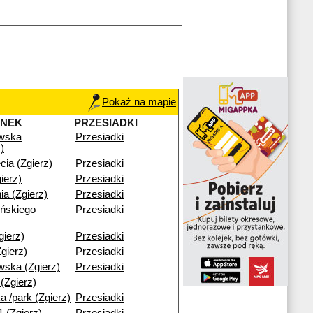
Pokaż na mapie
ANEK
PRZESIADKI
wska
Przesiadki
)
cia (Zgierz)
Przesiadki
ierz)
Przesiadki
ia (Zgierz)
Przesiadki
ńskiego
Przesiadki
ierz)
Przesiadki
gierz)
Przesiadki
ska (Zgierz)
Przesiadki
(Zgierz)
a /park (Zgierz)
Przesiadki