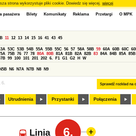
sza strona wykorzystuje pliki cookie. Dowiedz się więcej.
więcej
a pasażera
Bilety
Komunikaty
Reklama
Przetargi
O MPK
0B
11
12
13
14
15
16
41
43
45
53A
53C
53B
54B
55A
55B
55C
56
57
58A
58B
59
60A
60B
60C
60
75A
75B
76
77
78
80A
80B
81A
81B
82A
82B
83
84A
84B
85A
85B
97B
99
100
101
201
202
6.
F1
G1
G2
H
W
N5B
N6
N7A
N7B
N8
N9
 6.
Sprawdź rozkład na d
Utrudnienia
Przystanki
Połączenia
6.
Linia