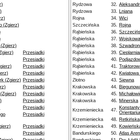
z)
Rydzowa
32.
Aleksand
)
Rydzowa
33.
Lniana
rz)
Rojna
34.
Wici
 (Zgierz)
Szczecińska
35.
Rojna
)
Rąbieńska
36.
Szczeciń
)
Rąbieńska
37.
Wojskowa
 (Zgierz)
Rąbieńska
38.
Szwadron
(Zgierz)
Przesiadki
Rąbieńska
39.
Cieplarni
Przesiadki
Rąbieńska
40.
Podjazdo
gierz)
Przesiadki
Rąbieńska
41.
Traktorow
ierz)
Przesiadki
Rąbieńska
42.
Kwiatowa
k (Zgierz)
Przesiadki
Złotno
43.
Siewna
rz)
Przesiadki
Krakowska
44.
Biegunow
(Zgierz)
Przesiadki
Krakowska
45.
Michałow
)
Przesiadki
Krakowska
46.
Minerska
)
Przesiadki
Konstant
Krzemieniecka
47.
Orientari
ego
Przesiadki
Krzemieniecka
48.
Retkińska
gierz)
Przesiadki
Krzemieniecka
49.
Kowieńsk
Przesiadki
Bandurskiego
50.
Atlas Are