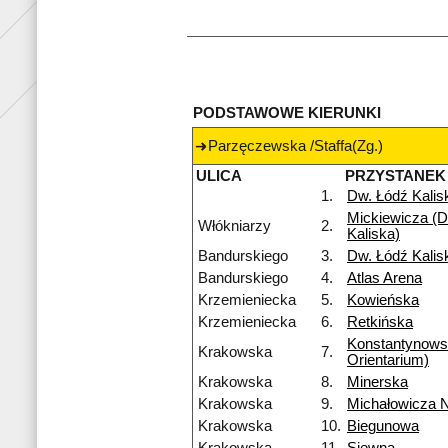
PODSTAWOWE KIERUNKI
Parzęczewska /Staffa(Zg.)
ULICA
PRZYSTANEK
1.
Dw. Łódź Kalis
Mickiewicza (D
Włókniarzy
2.
Kaliska)
Bandurskiego
3.
Dw. Łódź Kalis
Bandurskiego
4.
Atlas Arena
Krzemieniecka
5.
Kowieńska
Krzemieniecka
6.
Retkińska
Konstantynow
Krakowska
7.
Orientarium)
Krakowska
8.
Minerska
Krakowska
9.
Michałowicza 
Krakowska
10.
Biegunowa