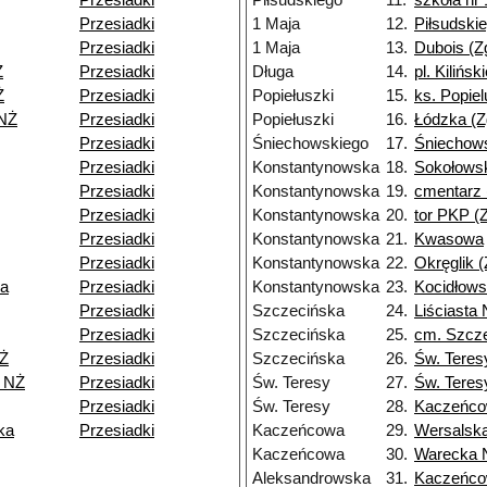
Przesiadki
Piłsudskiego
11.
szkoła nr 
Przesiadki
1 Maja
12.
Piłsudskie
Przesiadki
1 Maja
13.
Dubois (Z
Ż
Przesiadki
Długa
14.
pl. Kilińsk
Ż
Przesiadki
Popiełuszki
15.
ks. Popiel
NŻ
Przesiadki
Popiełuszki
16.
Łódzka (Z
Przesiadki
Śniechowskiego
17.
Śniechows
Przesiadki
Konstantynowska
18.
Sokołowsk
Przesiadki
Konstantynowska
19.
cmentarz 
Przesiadki
Konstantynowska
20.
tor PKP (Z
Przesiadki
Konstantynowska
21.
Kwasowa
Przesiadki
Konstantynowska
22.
Okręglik (
ka
Przesiadki
Konstantynowska
23.
Kocidłows
Przesiadki
Szczecińska
24.
Liściasta
Przesiadki
Szczecińska
25.
cm. Szcz
Ż
Przesiadki
Szczecińska
26.
Św. Teres
9 NŻ
Przesiadki
Św. Teresy
27.
Św. Teres
Przesiadki
Św. Teresy
28.
Kaczeńc
ka
Przesiadki
Kaczeńcowa
29.
Wersalsk
Kaczeńcowa
30.
Warecka 
Aleksandrowska
31.
Kaczeńc