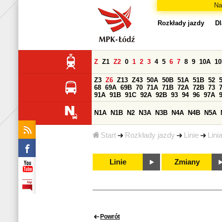
Na
Rozkłady jazdy
Dl
Z
Z1
Z2
0
1
2
3
4
5
6
7
8
9
10A
1
Z3
Z6
Z13
Z43
50A
50B
51A
51B
52
68
69A
69B
70
71A
71B
72A
72B
73
91A
91B
91C
92A
92B
93
94
96
97A
N1A
N1B
N2
N3A
N3B
N4A
N4B
N5A
Start
Rozkłady jazdy
Linie
Linia
Linie
Zmiany
Powrót