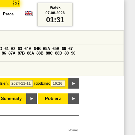
x
Piątek
07-08-2026
Praca
01:31
D
61
62
63
64A
64B
65A
65B
66
67
86
87A
87B
88A
88B
88C
88D
89
90
zień:
i godzinę:
Schematy
Pobierz
Pomoc