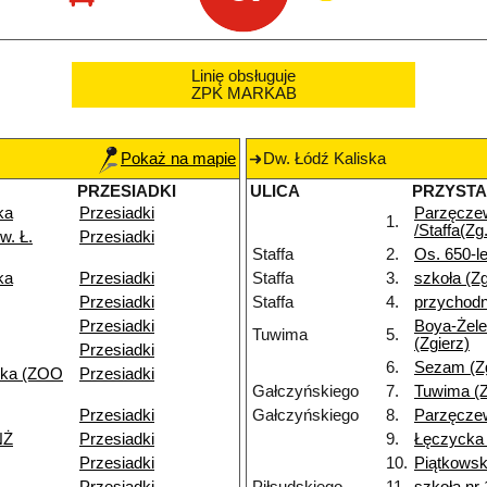
Linię obsługuje
ZPK MARKAB
Pokaż na mapie
Dw. Łódź Kaliska
PRZESIADKI
ULICA
PRZYST
ka
Przesiadki
Parzęcze
1.
/Staffa(Zg.
w. Ł.
Przesiadki
Staffa
2.
Os. 650-le
ka
Przesiadki
Staffa
3.
szkoła (Zg
Przesiadki
Staffa
4.
przychodn
Przesiadki
Boya-Żele
Tuwima
5.
(Zgierz)
Przesiadki
6.
Sezam (Zg
ska (ZOO
Przesiadki
Gałczyńskiego
7.
Tuwima (Z
Przesiadki
Gałczyńskiego
8.
Parzęczew
NŻ
Przesiadki
9.
Łęczycka 
Przesiadki
10.
Piątkowsk