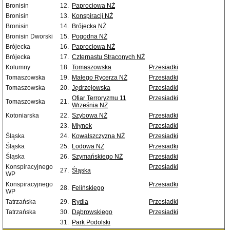
Bronisin
12.
Paprociowa NŻ
Bronisin
13.
Konspiracji NŻ
Bronisin
14.
Brójecka NŻ
Bronisin Dworski
15.
Pogodna NŻ
Brójecka
16.
Paprociowa NŻ
Brójecka
17.
Czternastu Straconych NŻ
Kolumny
18.
Tomaszowska
Przesiadki
Tomaszowska
19.
Małego Rycerza NŻ
Przesiadki
Tomaszowska
20.
Jędrzejowska
Przesiadki
Ofiar Terroryzmu 11
Przesiadki
Tomaszowska
21.
Września NŻ
Kotoniarska
22.
Szybowa NŻ
Przesiadki
23.
Młynek
Przesiadki
Śląska
24.
Kowalszczyzna NŻ
Przesiadki
Śląska
25.
Lodowa NŻ
Przesiadki
Śląska
26.
Szymańskiego NŻ
Przesiadki
Konspiracyjnego
Przesiadki
27.
Śląska
WP
Konspiracyjnego
Przesiadki
28.
Felińskiego
WP
Tatrzańska
29.
Rydla
Przesiadki
Tatrzańska
30.
Dąbrowskiego
Przesiadki
31.
Park Podolski