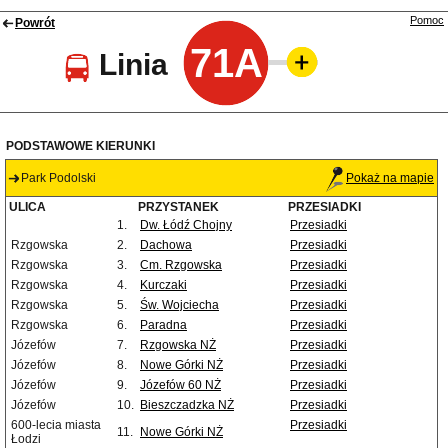
Pomoc
Powrót
71A
Linia
PODSTAWOWE KIERUNKI
Park Podolski
Pokaż na mapie
ULICA
PRZYSTANEK
PRZESIADKI
1.
Dw. Łódź Chojny
Przesiadki
Rzgowska
2.
Dachowa
Przesiadki
Rzgowska
3.
Cm. Rzgowska
Przesiadki
Rzgowska
4.
Kurczaki
Przesiadki
Rzgowska
5.
Św. Wojciecha
Przesiadki
Rzgowska
6.
Paradna
Przesiadki
Józefów
7.
Rzgowska NŻ
Przesiadki
Józefów
8.
Nowe Górki NŻ
Przesiadki
Józefów
9.
Józefów 60 NŻ
Przesiadki
Józefów
10.
Bieszczadzka NŻ
Przesiadki
600-lecia miasta
Przesiadki
11.
Nowe Górki NŻ
Łodzi