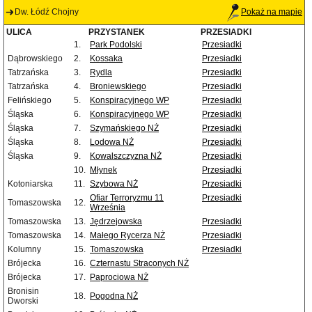
Dw. Łódź Chojny
Pokaż na mapie
ULICA
PRZYSTANEK
PRZESIADKI
1.
Park Podolski
Przesiadki
Dąbrowskiego
2.
Kossaka
Przesiadki
Tatrzańska
3.
Rydla
Przesiadki
Tatrzańska
4.
Broniewskiego
Przesiadki
Felińskiego
5.
Konspiracyjnego WP
Przesiadki
Śląska
6.
Konspiracyjnego WP
Przesiadki
Śląska
7.
Szymańskiego NŻ
Przesiadki
Śląska
8.
Lodowa NŻ
Przesiadki
Śląska
9.
Kowalszczyzna NŻ
Przesiadki
10.
Młynek
Przesiadki
Kotoniarska
11.
Szybowa NŻ
Przesiadki
Ofiar Terroryzmu 11
Przesiadki
Tomaszowska
12.
Września
Tomaszowska
13.
Jędrzejowska
Przesiadki
Tomaszowska
14.
Małego Rycerza NŻ
Przesiadki
Kolumny
15.
Tomaszowska
Przesiadki
Brójecka
16.
Czternastu Straconych NŻ
Brójecka
17.
Paprociowa NŻ
Bronisin
18.
Pogodna NŻ
Dworski