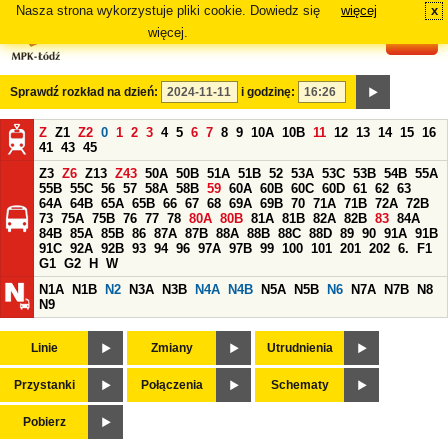
Nasza strona wykorzystuje pliki cookie. Dowiedz się
więcej
x
#
więcej.
Sprawdź rozkład na dzień:
i godzinę:
Z
Z1
Z2
0
1
2
3
4
5
6
7
8
9
10A
10B
11
12
13
14
15
16
41
43
45
Z3
Z6
Z13
Z43
50A
50B
51A
51B
52
53A
53C
53B
54B
55A
55B
55C
56
57
58A
58B
59
60A
60B
60C
60D
61
62
63
64A
64B
65A
65B
66
67
68
69A
69B
70
71A
71B
72A
72B
73
75A
75B
76
77
78
80A
80B
81A
81B
82A
82B
83
84A
84B
85A
85B
86
87A
87B
88A
88B
88C
88D
89
90
91A
91B
91C
92A
92B
93
94
96
97A
97B
99
100
101
201
202
6.
F1
G1
G2
H
W
N1A
N1B
N2
N3A
N3B
N4A
N4B
N5A
N5B
N6
N7A
N7B
N8
N9
Linie
Zmiany
Utrudnienia
Przystanki
Połączenia
Schematy
Pobierz