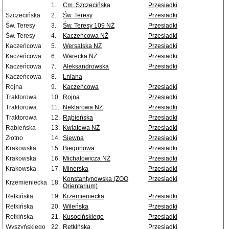
1.
Cm. Szczecińska
Przesiadki
Szczecińska
2.
Św. Teresy
Przesiadki
Św. Teresy
3.
Św. Teresy 109 NŻ
Przesiadki
Św. Teresy
4.
Kaczeńcowa NŻ
Przesiadki
Kaczeńcowa
5.
Wersalska NŻ
Przesiadki
Kaczeńcowa
6.
Warecka NŻ
Przesiadki
Kaczeńcowa
7.
Aleksandrowska
Przesiadki
Kaczeńcowa
8.
Lniana
Rojna
9.
Kaczeńcowa
Przesiadki
Traktorowa
10.
Rojna
Przesiadki
Traktorowa
11.
Nektarowa NŻ
Przesiadki
Traktorowa
12.
Rąbieńska
Przesiadki
Rąbieńska
13.
Kwiatowa NŻ
Przesiadki
Złotno
14.
Siewna
Przesiadki
Krakowska
15.
Biegunowa
Przesiadki
Krakowska
16.
Michałowicza NŻ
Przesiadki
Krakowska
17.
Minerska
Przesiadki
Konstantynowska (ZOO
Przesiadki
Krzemieniecka
18.
Orientarium)
Retkińska
19.
Krzemieniecka
Przesiadki
Retkińska
20.
Wileńska
Przesiadki
Retkińska
21.
Kusocińskiego
Przesiadki
Wyszyńskiego
22.
Retkińska
Przesiadki