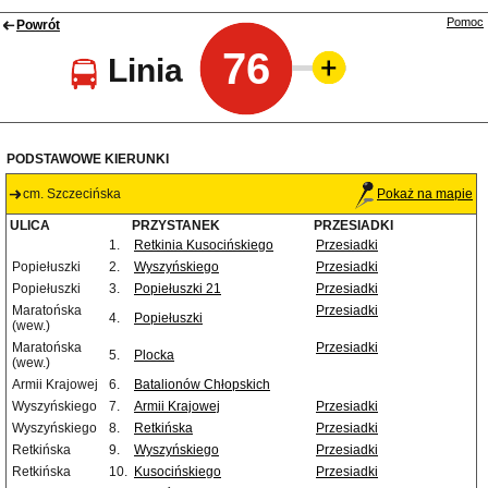
Pomoc
Powrót
76
Linia
PODSTAWOWE KIERUNKI
cm. Szczecińska
Pokaż na mapie
ULICA
PRZYSTANEK
PRZESIADKI
1.
Retkinia Kusocińskiego
Przesiadki
Popiełuszki
2.
Wyszyńskiego
Przesiadki
Popiełuszki
3.
Popiełuszki 21
Przesiadki
Maratońska
Przesiadki
4.
Popiełuszki
(wew.)
Maratońska
Przesiadki
5.
Plocka
(wew.)
Armii Krajowej
6.
Batalionów Chłopskich
Wyszyńskiego
7.
Armii Krajowej
Przesiadki
Wyszyńskiego
8.
Retkińska
Przesiadki
Retkińska
9.
Wyszyńskiego
Przesiadki
Retkińska
10.
Kusocińskiego
Przesiadki