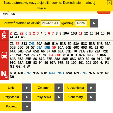
Nasza strona wykorzystuje pliki cookie. Dowiedz się
więcej
x
#
więcej.
Sprawdź rozkład na dzień:
i godzinę:
Z
Z1
Z2
0
1
2
3
4
5
6
7
8
9
10A
10B
11
12
13
14
15
16
41
43
45
Z3
Z6
Z13
Z43
50A
50B
51A
51B
52
53A
53C
53B
54B
55A
55B
55C
56
57
58A
58B
59
60A
60B
60C
60D
61
62
63
64A
64B
65A
65B
66
67
68
69A
69B
70
71A
71B
72A
72B
73
75A
75B
76
77
78
80A
80B
81A
81B
82A
82B
83
84A
84B
85A
85B
86
87A
87B
88A
88B
88C
88D
89
90
91A
91B
91C
92A
92B
93
94
96
97A
97B
99
100
101
201
202
6.
F1
G1
G2
H
W
N1A
N1B
N2
N3A
N3B
N4A
N4B
N5A
N5B
N6
N7A
N7B
N8
N9
Linie
Zmiany
Utrudnienia
Przystanki
Połączenia
Schematy
Pobierz