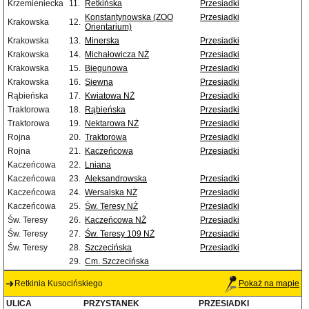
Krzemieniecka
11.
Retkińska
Przesiadki
Konstantynowska (ZOO
Przesiadki
Krakowska
12.
Orientarium)
Krakowska
13.
Minerska
Przesiadki
Krakowska
14.
Michałowicza NŻ
Przesiadki
Krakowska
15.
Biegunowa
Przesiadki
Krakowska
16.
Siewna
Przesiadki
Rąbieńska
17.
Kwiatowa NŻ
Przesiadki
Traktorowa
18.
Rąbieńska
Przesiadki
Traktorowa
19.
Nektarowa NŻ
Przesiadki
Rojna
20.
Traktorowa
Przesiadki
Rojna
21.
Kaczeńcowa
Przesiadki
Kaczeńcowa
22.
Lniana
Kaczeńcowa
23.
Aleksandrowska
Przesiadki
Kaczeńcowa
24.
Wersalska NŻ
Przesiadki
Kaczeńcowa
25.
Św. Teresy NŻ
Przesiadki
Św. Teresy
26.
Kaczeńcowa NŻ
Przesiadki
Św. Teresy
27.
Św. Teresy 109 NŻ
Przesiadki
Św. Teresy
28.
Szczecińska
Przesiadki
29.
Cm. Szczecińska
Retkinia Kusocińskiego
Pokaż na mapie
ULICA
PRZYSTANEK
PRZESIADKI