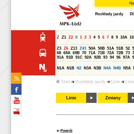
Na
Rozkłady jazdy
Dl
Z
Z1
Z2
0
1
2
3
4
5
6
7
8
9
10A
1
Z3
Z6
Z13
Z43
50A
50B
51A
51B
52
68
69A
69B
70
71A
71B
72A
72B
73
91A
91B
91C
92A
92B
93
94
96
97A
N1A
N1B
N2
N3A
N3B
N4A
N4B
N5A
Start
Rozkłady jazdy
Linie
Lini
Linie
Zmiany
Powrót