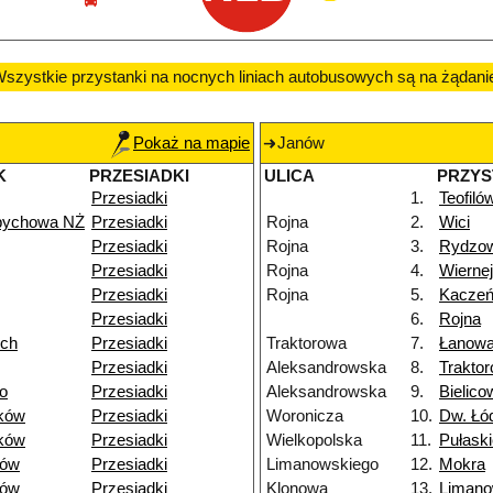
szystkie przystanki na nocnych liniach autobusowych są na żądani
Pokaż na mapie
Janów
K
PRZESIADKI
ULICA
PRZYS
Przesiadki
1.
Teofiló
pychowa NŻ
Przesiadki
Rojna
2.
Wici
Przesiadki
Rojna
3.
Rydzo
Przesiadki
Rojna
4.
Wiernej
Przesiadki
Rojna
5.
Kacze
Przesiadki
6.
Rojna
ich
Przesiadki
Traktorowa
7.
Łanow
Przesiadki
Aleksandrowska
8.
Trakto
o
Przesiadki
Aleksandrowska
9.
Bielico
ków
Przesiadki
Woronicza
10.
Dw. Łó
ków
Przesiadki
Wielkopolska
11.
Pułask
dów
Przesiadki
Limanowskiego
12.
Mokra
dów
Przesiadki
Klonowa
13.
Limano