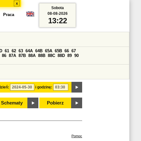
x
Sobota
08-08-2026
Praca
13:22
D
61
62
63
64A
64B
65A
65B
66
67
86
87A
87B
88A
88B
88C
88D
89
90
zień:
i godzinę:
Schematy
Pobierz
Pomoc