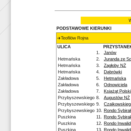
W
PODSTAWOWE KIERUNKI
Teofilów Rojna
ULICA
PRZYSTANE
1.
Janów
Hetmańska
2.
Juranda ze S
Hetmańska
3.
Zagłoby NŻ
Hetmańska
4.
Dąbrówki
Zakładowa
5.
Hetmańska
Zakładowa
6.
Odnowiciela
Zakładowa
7.
Książąt Polsk
Przybyszewskiego
8.
Augustów NŻ
Przybyszewskiego
9.
Czajkowskieg
Przybyszewskiego
10.
Rondo Sybira
Puszkina
11.
Rondo Sybira
Puszkina
12.
Rondo Inwali
Puszkina
13.
Rondo Inwali