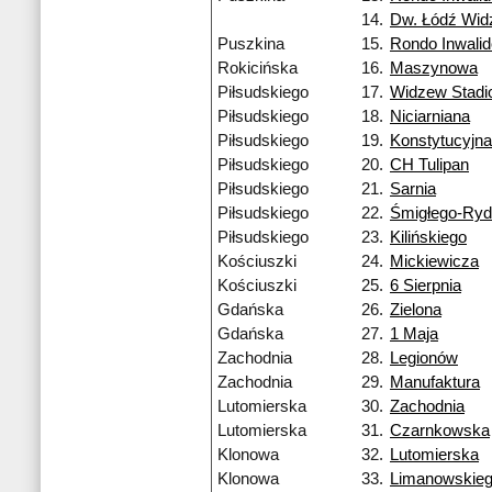
14.
Dw. Łódź Wi
Puszkina
15.
Rondo Inwali
Rokicińska
16.
Maszynowa
Piłsudskiego
17.
Widzew Stadi
Piłsudskiego
18.
Niciarniana
Piłsudskiego
19.
Konstytucyjna
Piłsudskiego
20.
CH Tulipan
Piłsudskiego
21.
Sarnia
Piłsudskiego
22.
Śmigłego-Ry
Piłsudskiego
23.
Kilińskiego
Kościuszki
24.
Mickiewicza
Kościuszki
25.
6 Sierpnia
Gdańska
26.
Zielona
Gdańska
27.
1 Maja
Zachodnia
28.
Legionów
Zachodnia
29.
Manufaktura
Lutomierska
30.
Zachodnia
Lutomierska
31.
Czarnkowska
Klonowa
32.
Lutomierska
Klonowa
33.
Limanowskie