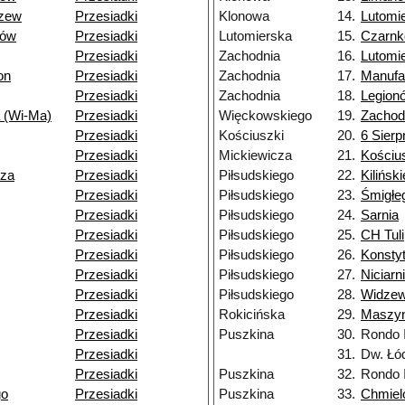
dzew
Przesiadki
Klonowa
14.
Lutomi
dów
Przesiadki
Lutomierska
15.
Czarn
Przesiadki
Zachodnia
16.
Lutomi
on
Przesiadki
Zachodnia
17.
Manufa
Przesiadki
Zachodnia
18.
Legion
 (Wi-Ma)
Przesiadki
Więckowskiego
19.
Zachod
Przesiadki
Kościuszki
20.
6 Sierp
Przesiadki
Mickiewicza
21.
Kościu
dza
Przesiadki
Piłsudskiego
22.
Kilińsk
Przesiadki
Piłsudskiego
23.
Śmigłe
Przesiadki
Piłsudskiego
24.
Sarnia
Przesiadki
Piłsudskiego
25.
CH Tul
Przesiadki
Piłsudskiego
26.
Konsty
Przesiadki
Piłsudskiego
27.
Niciarn
Przesiadki
Piłsudskiego
28.
Widzew
Przesiadki
Rokicińska
29.
Maszy
Przesiadki
Puszkina
30.
Rondo 
Przesiadki
31.
Dw. Łó
Przesiadki
Puszkina
32.
Rondo 
go
Przesiadki
Puszkina
33.
Chmiel