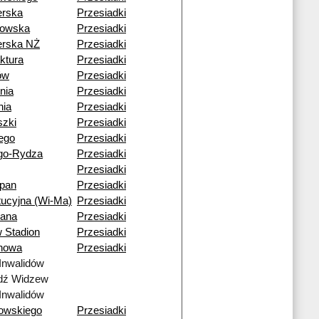
erska
Przesiadki
kowska
Przesiadki
erska NŻ
Przesiadki
ktura
Przesiadki
ów
Przesiadki
nia
Przesiadki
nia
Przesiadki
szki
Przesiadki
iego
Przesiadki
go-Rydza
Przesiadki
Przesiadki
ipan
Przesiadki
tucyjna (Wi-Ma)
Przesiadki
iana
Przesiadki
 Stadion
Przesiadki
nowa
Przesiadki
Inwalidów
dź Widzew
Inwalidów
owskiego
Przesiadki