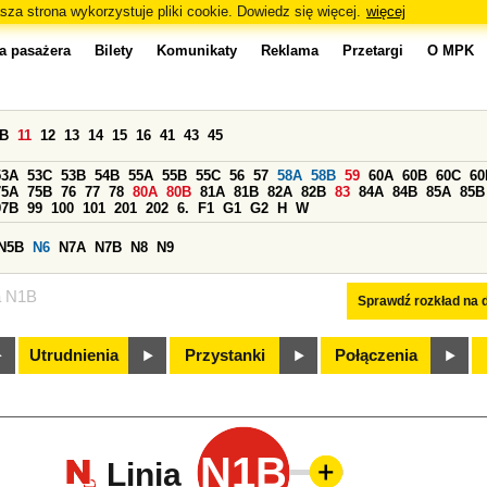
sza strona wykorzystuje pliki cookie. Dowiedz się więcej.
więcej
a pasażera
Bilety
Komunikaty
Reklama
Przetargi
O MPK
0B
11
12
13
14
15
16
41
43
45
53A
53C
53B
54B
55A
55B
55C
56
57
58A
58B
59
60A
60B
60C
60
75A
75B
76
77
78
80A
80B
81A
81B
82A
82B
83
84A
84B
85A
85B
97B
99
100
101
201
202
6.
F1
G1
G2
H
W
N5B
N6
N7A
N7B
N8
N9
a N1B
Sprawdź rozkład na d
Utrudnienia
Przystanki
Połączenia
N1B
Linia