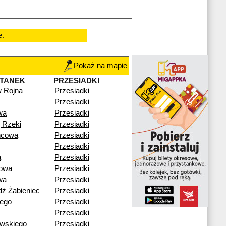
e.
Pokaż na mapie
TANEK
PRZESIADKI
w Rojna
Przesiadki
Przesiadki
wa
Przesiadki
 Rzeki
Przesiadki
ńcowa
Przesiadki
Przesiadki
a
Przesiadki
rowa
Przesiadki
wa
Przesiadki
dź Żabieniec
Przesiadki
iego
Przesiadki
Przesiadki
wskiego
Przesiadki