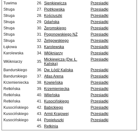
Tuwima
26.
Sienkiewicza
Przesiadki
Struga
27.
Piotrkowska
Przesiadki
Struga
28.
Kościuszki
Przesiadki
Struga
29.
Gdańska
Przesiadki
Struga
30.
Żeromskiego
Przesiadki
Struga
31.
Pogonowskiego NŻ
Przesiadki
Struga
32.
Żeligowskiego
Przesiadki
Łąkowa
33.
Karolewska
Przesiadki
Karolewska
34.
Włókniarzy
Przesiadki
Mickiewicza (Dw. Ł.
Przesiadki
Włókniarzy
35.
Kaliska)
Bandurskiego
36.
Dw. Łódź Kaliska
Przesiadki
Bandurskiego
37.
Atlas Arena
Przesiadki
Krzemieniecka
38.
Kowieńska
Przesiadki
Retkińska
39.
Krzemieniecka
Przesiadki
Retkińska
40.
Wileńska
Przesiadki
Retkińska
41.
Kusocińskiego
Przesiadki
Kusocińskiego
42.
Babickiego
Przesiadki
Kusocińskiego
43.
Armii Krajowej
Przesiadki
Kusocińskiego
44.
Popiełuszki
Przesiadki
45.
Retkinia