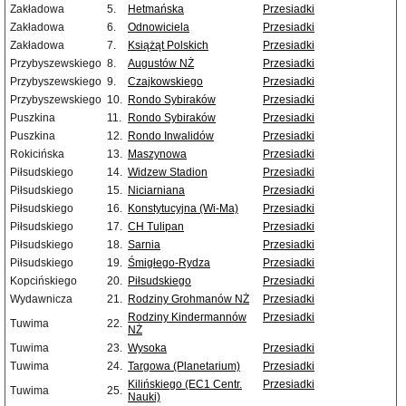
Zakładowa
5.
Hetmańska
Przesiadki
Zakładowa
6.
Odnowiciela
Przesiadki
Zakładowa
7.
Książąt Polskich
Przesiadki
Przybyszewskiego
8.
Augustów NŻ
Przesiadki
Przybyszewskiego
9.
Czajkowskiego
Przesiadki
Przybyszewskiego
10.
Rondo Sybiraków
Przesiadki
Puszkina
11.
Rondo Sybiraków
Przesiadki
Puszkina
12.
Rondo Inwalidów
Przesiadki
Rokicińska
13.
Maszynowa
Przesiadki
Piłsudskiego
14.
Widzew Stadion
Przesiadki
Piłsudskiego
15.
Niciarniana
Przesiadki
Piłsudskiego
16.
Konstytucyjna (Wi-Ma)
Przesiadki
Piłsudskiego
17.
CH Tulipan
Przesiadki
Piłsudskiego
18.
Sarnia
Przesiadki
Piłsudskiego
19.
Śmigłego-Rydza
Przesiadki
Kopcińskiego
20.
Piłsudskiego
Przesiadki
Wydawnicza
21.
Rodziny Grohmanów NŻ
Przesiadki
Rodziny Kindermannów
Przesiadki
Tuwima
22.
NŻ
Tuwima
23.
Wysoka
Przesiadki
Tuwima
24.
Targowa (Planetarium)
Przesiadki
Kilińskiego (EC1 Centr.
Przesiadki
Tuwima
25.
Nauki)