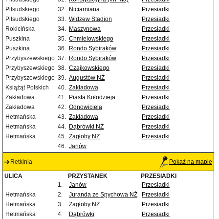
Piłsudskiego
32.
Niciarniana
Przesiadki
Piłsudskiego
33.
Widzew Stadion
Przesiadki
Rokicińska
34.
Maszynowa
Przesiadki
Puszkina
35.
Chmielowskiego
Przesiadki
Puszkina
36.
Rondo Sybiraków
Przesiadki
Przybyszewskiego
37.
Rondo Sybiraków
Przesiadki
Przybyszewskiego
38.
Czajkowskiego
Przesiadki
Przybyszewskiego
39.
Augustów NŻ
Przesiadki
Książąt Polskich
40.
Zakładowa
Przesiadki
Zakładowa
41.
Piasta Kołodzieja
Przesiadki
Zakładowa
42.
Odnowiciela
Przesiadki
Hetmańska
43.
Zakładowa
Przesiadki
Hetmańska
44.
Dąbrówki NŻ
Przesiadki
Hetmańska
45.
Zagłoby NŻ
Przesiadki
46.
Janów
Retkinia
Pokaż na mapie
ULICA
PRZYSTANEK
PRZESIADKI
1.
Janów
Przesiadki
Hetmańska
2.
Juranda ze Spychowa NŻ
Przesiadki
Hetmańska
3.
Zagłoby NŻ
Przesiadki
Hetmańska
4.
Dąbrówki
Przesiadki