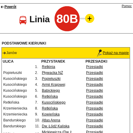
Pomoc
Powrót
80B
Linia
PODSTAWOWE KIERUNKI
Janów
Pokaż na mapie
ULICA
PRZYSTANEK
PRZESIADKI
1.
Retkinia
Przesiadki
Popiełuszki
2.
Pływacka NŻ
Przesiadki
Kusocińskiego
3.
Popiełuszki
Przesiadki
Kusocińskiego
4.
Armii Krajowej
Przesiadki
Kusocińskiego
5.
Babickiego
Przesiadki
Kusocińskiego
6.
Retkińska
Przesiadki
Retkińska
7.
Kusocińskiego
Przesiadki
Krzemieniecka
8.
Retkińska
Przesiadki
Krzemieniecka
9.
Kowieńska
Przesiadki
Bandurskiego
10.
Atlas Arena
Przesiadki
Bandurskiego
11.
Dw. Łódź Kaliska
Przesiadki
Mickiewicza (Dw. Ł.
Przesiadki