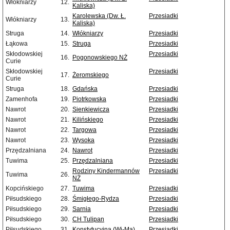
Włókniarzy
12.
Kaliska)
Karolewska (Dw. Ł.
Przesiadki
Włókniarzy
13.
Kaliska)
Struga
14.
Włókniarzy
Przesiadki
Łąkowa
15.
Struga
Przesiadki
Skłodowskiej
Przesiadki
16.
Pogonowskiego NŻ
Curie
Skłodowskiej
Przesiadki
17.
Żeromskiego
Curie
Struga
18.
Gdańska
Przesiadki
Zamenhofa
19.
Piotrkowska
Przesiadki
Nawrot
20.
Sienkiewicza
Przesiadki
Nawrot
21.
Kilińskiego
Przesiadki
Nawrot
22.
Targowa
Przesiadki
Nawrot
23.
Wysoka
Przesiadki
Przędzalniana
24.
Nawrot
Przesiadki
Tuwima
25.
Przędzalniana
Przesiadki
Rodziny Kindermannów
Przesiadki
Tuwima
26.
NŻ
Kopcińskiego
27.
Tuwima
Przesiadki
Piłsudskiego
28.
Śmigłego-Rydza
Przesiadki
Piłsudskiego
29.
Sarnia
Przesiadki
Piłsudskiego
30.
CH Tulipan
Przesiadki
Piłsudskiego
31.
Konstytucyjna (Wi-Ma)
Przesiadki