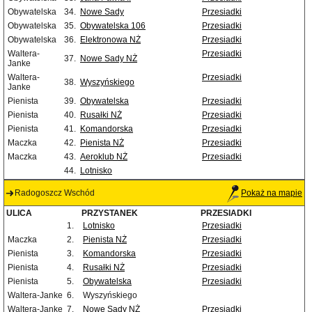
Obywatelska
34.
Nowe Sady
Przesiadki
Obywatelska
35.
Obywatelska 106
Przesiadki
Obywatelska
36.
Elektronowa NŻ
Przesiadki
Waltera-
Przesiadki
37.
Nowe Sady NŻ
Janke
Waltera-
Przesiadki
38.
Wyszyńskiego
Janke
Pienista
39.
Obywatelska
Przesiadki
Pienista
40.
Rusałki NŻ
Przesiadki
Pienista
41.
Komandorska
Przesiadki
Maczka
42.
Pienista NŻ
Przesiadki
Maczka
43.
Aeroklub NŻ
Przesiadki
44.
Lotnisko
Radogoszcz Wschód
Pokaż na mapie
ULICA
PRZYSTANEK
PRZESIADKI
1.
Lotnisko
Przesiadki
Maczka
2.
Pienista NŻ
Przesiadki
Pienista
3.
Komandorska
Przesiadki
Pienista
4.
Rusałki NŻ
Przesiadki
Pienista
5.
Obywatelska
Przesiadki
Waltera-Janke
6.
Wyszyńskiego
Waltera-Janke
7.
Nowe Sady NŻ
Przesiadki