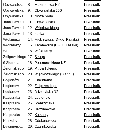
Obywatelska
8.
Elektronowa NŻ
Przesiadki
Obywatelska
9.
Obywatelska 106
Przesiadki
Obywatelska
10.
Nowe Sady
Przesiadki
Jana Pawła II
11.
Obywatelska
Przesiadki
Jana Pawła II
12.
Wróblewskiego
Przesiadki
Jana Pawła II
13.
Łaska
Przesiadki
Włókniarzy
14.
Mickiewicza (Dw. Ł. Kaliska)
Przesiadki
Włókniarzy
15.
Karolewska (Dw. Ł. Kaliska)
Przesiadki
Struga
16.
Włókniarzy
Przesiadki
Żeligowskiego
17.
Struga
Przesiadki
6 Sierpnia
18.
Pogonowskiego NŻ
Przesiadki
Żeromskiego
19.
Pl. Barlickiego
Przesiadki
Żeromskiego
20.
Więckowskiego (LO nr 1)
Przesiadki
Legionów
21.
Cmentarna
Przesiadki
Legionów
22.
Żeligowskiego
Przesiadki
Legionów
23.
Artyleryjska NŻ
Przesiadki
Kasprzaka
24.
Legionów
Przesiadki
Kasprzaka
25.
Srebrzyńska
Przesiadki
Kasprzaka
26.
Drewnowska
Przesiadki
Kasprzaka
27.
Kutrzeby
Przesiadki
Kutrzeby
28.
Odolanowska
Przesiadki
Lutomierska
29.
Czarnkowska
Przesiadki