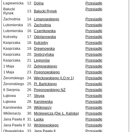
Łagiewnicka
12.
Dolna
Przesiadki
Bałucki
Przesiadki
13.
Bałucki Rynek
Rynek
Zachodnia
14.
Limanowskiego
Przesiadki
Lutomierska
15.
Zachodnia
Przesiadki
Lutomierska
16.
Czarnkowska
Przesiadki
Kutrzeby
17.
Odolanowska
Przesiadki
Kasprzaka
18.
Kutrzeby
Przesiadki
Kasprzaka
19.
Drewnowska
Przesiadki
Kasprzaka
20.
Srebrzyńska
Przesiadki
Kasprzaka
21.
Legionów
Przesiadki
1 Maja
22.
Żeligowskiego
Przesiadki
1 Maja
23.
Pogonowskiego
Przesiadki
Żeromskiego
24.
Więckowskiego (LO nr 1)
Przesiadki
Żeromskiego
25.
Pl. Barlickiego
Przesiadki
6 Sierpnia
26.
Pogonowskiego NŻ
Przesiadki
Łąkowa
27.
Struga
Przesiadki
Łąkowa
28.
Karolewska
Przesiadki
Karolewska
29.
Włókniarzy
Przesiadki
Włókniarzy
30.
Mickiewicza (Dw. Ł. Kaliska)
Przesiadki
Jana Pawła II
31.
Łaska
Przesiadki
Jana Pawła II
32.
Wróblewskiego
Przesiadki
Obywatelska
33.
Jana Pawła II
Przesiadki