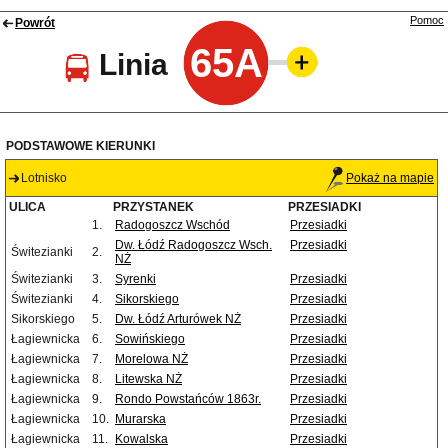
Pomoc
Powrót
65A
Linia
PODSTAWOWE KIERUNKI
Lotnisko
Pokaż na mapie
ULICA
PRZYSTANEK
PRZESIADKI
1.
Radogoszcz Wschód
Przesiadki
Dw. Łódź Radogoszcz Wsch.
Przesiadki
Świtezianki
2.
NŻ
Świtezianki
3.
Syrenki
Przesiadki
Świtezianki
4.
Sikorskiego
Przesiadki
Sikorskiego
5.
Dw. Łódź Arturówek NŻ
Przesiadki
Łagiewnicka
6.
Sowińskiego
Przesiadki
Łagiewnicka
7.
Morelowa NŻ
Przesiadki
Łagiewnicka
8.
Litewska NŻ
Przesiadki
Łagiewnicka
9.
Rondo Powstańców 1863r.
Przesiadki
Łagiewnicka
10.
Murarska
Przesiadki
Łagiewnicka
11.
Kowalska
Przesiadki