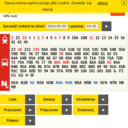
Nasza strona wykorzystuje pliki cookie. Dowiedz się
więcej
x
#
więcej.
Sprawdź rozkład na dzień:
i godzinę:
Z
Z1
Z2
0
1
2
3
4
5
6
7
8
9
10A
10B
11
12
13
14
15
16
41
43
45
Z3
Z6
Z13
Z43
50A
50B
51A
51B
52
53A
53C
53B
54B
55A
55B
55C
56
57
58A
58B
59
60A
60B
60C
60D
61
62
63
64A
64B
65A
65B
66
67
68
69A
69B
70
71A
71B
72A
72B
73
75A
75B
76
77
78
80A
80B
81A
81B
82A
82B
83
84A
84B
85A
85B
86
87A
87B
88A
88B
88C
88D
89
90
91A
91B
91C
92A
92B
93
94
96
97A
97B
99
100
101
201
202
6.
F1
G1
G2
H
W
N1A
N1B
N2
N3A
N3B
N4A
N4B
N5A
N5B
N6
N7A
N7B
N8
N9
Linie
Zmiany
Utrudnienia
Przystanki
Połączenia
Schematy
Pobierz