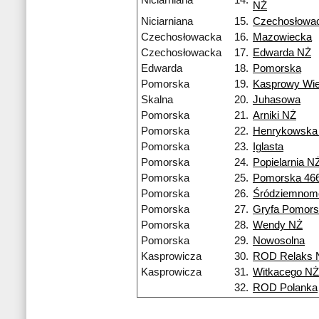
Niciarniana
14.
NŻ
Niciarniana
15.
Czechosłowa
Czechosłowacka
16.
Mazowiecka
Czechosłowacka
17.
Edwarda NŻ
Edwarda
18.
Pomorska
Pomorska
19.
Kasprowy Wi
Skalna
20.
Juhasowa
Pomorska
21.
Arniki NŻ
Pomorska
22.
Henrykowska
Pomorska
23.
Iglasta
Pomorska
24.
Popielarnia N
Pomorska
25.
Pomorska 46
Pomorska
26.
Śródziemnom
Pomorska
27.
Gryfa Pomors
Pomorska
28.
Wendy NŻ
Pomorska
29.
Nowosolna
Kasprowicza
30.
ROD Relaks 
Kasprowicza
31.
Witkacego NŻ
32.
ROD Polanka