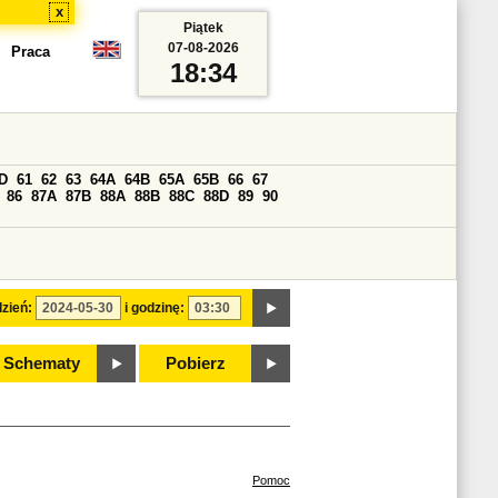
x
Piątek
07-08-2026
Praca
18:34
D
61
62
63
64A
64B
65A
65B
66
67
86
87A
87B
88A
88B
88C
88D
89
90
zień:
i godzinę:
Schematy
Pobierz
Pomoc