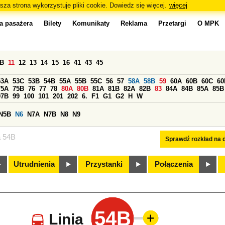
sza strona wykorzystuje pliki cookie. Dowiedz się więcej.
więcej
a pasażera
Bilety
Komunikaty
Reklama
Przetargi
O MPK
0B
11
12
13
14
15
16
41
43
45
53A
53C
53B
54B
55A
55B
55C
56
57
58A
58B
59
60A
60B
60C
60
75A
75B
76
77
78
80A
80B
81A
81B
82A
82B
83
84A
84B
85A
85B
97B
99
100
101
201
202
6.
F1
G1
G2
H
W
N5B
N6
N7A
N7B
N8
N9
a 54B
Sprawdź rozkład na d
Utrudnienia
Przystanki
Połączenia
54B
Linia