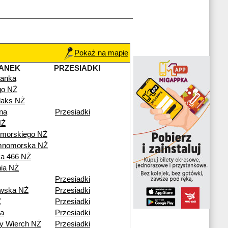
Pokaż na mapie
ANEK
PRZESIADKI
anka
go NŻ
aks NŻ
na
Przesiadki
NŻ
omorskiego NŻ
mnomorska NŻ
a 466 NŻ
nia NŻ
Przesiadki
wska NŻ
Przesiadki
Ż
Przesiadki
a
Przesiadki
y Wierch NŻ
Przesiadki