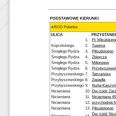
PODSTAWOWE KIERUNKI
ROD Polanka
ULICA
PRZYSTANE
1.
Pl. Mikulskieg
Kopcińskiego
2.
Tuwima
Śmigłego Rydza
3.
Piłsudskiego
Śmigłego Rydza
4.
Zbiorcza
Śmigłego Rydza
5.
Milionowa
Śmigłego Rydza
6.
Przybyszews
Przybyszewskiego
7.
Tatrzańska
Przybyszewskiego
8.
Zapadła
Przybyszewskiego
9.
Nurta-Kaszyń
Niciarniana
10.
Dw. Łódź Zar
Niciarniana
11.
Niciarniana 4
Niciarniana
12.
przychodnia 
Niciarniana
13.
Piłsudskiego
Dw. Łódź Nici