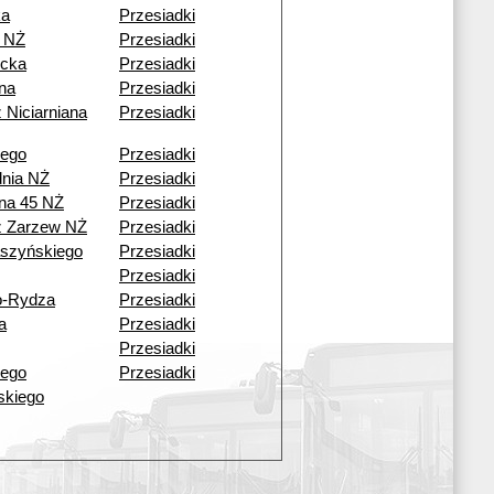
ka
Przesiadki
 NŻ
Przesiadki
cka
Przesiadki
ana
Przesiadki
 Niciarniana
Przesiadki
iego
Przesiadki
dnia NŻ
Przesiadki
ana 45 NŻ
Przesiadki
ź Zarzew NŻ
Przesiadki
aszyńskiego
Przesiadki
Przesiadki
o-Rydza
Przesiadki
a
Przesiadki
Przesiadki
iego
Przesiadki
lskiego