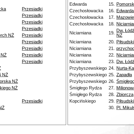
Edwarda
15.
Pomors
cka
Przesiadki
Czechosłowacka
16.
Edwarda
Przesiadki
Czechosłowacka
17.
Mazowie
Przesiadki
Czechosłowacka
18.
Niciarni
Przesiadki
Dw. Łódź
Niciarniana
19.
erch NŻ
Przesiadki
NŻ
Przesiadki
Niciarniana
20.
Piłsudsk
Przesiadki
Niciarniana
21.
przycho
 NŻ
Przesiadki
Niciarniana
22.
Niciarni
Przesiadki
Niciarniana
23.
Dw. Łód
Ż
Przybyszewskiego
24.
Nurta-K
6 NŻ
Przybyszewskiego
25.
Zapadła
orska NŻ
Przybyszewskiego
26.
Śmigłeg
kiego NŻ
Śmigłego Rydza
27.
Milionow
Śmigłego Rydza
28.
Zbiorcza
Przesiadki
Kopcińskiego
29.
Piłsudsk
NŻ
30.
Pl. Miku