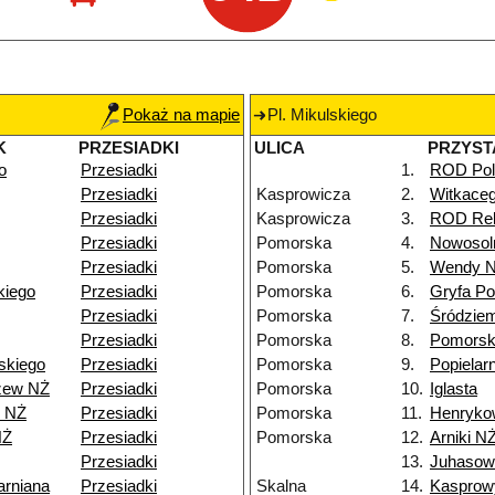
Pokaż na mapie
Pl. Mikulskiego
K
PRZESIADKI
ULICA
PRZYST
o
Przesiadki
1.
ROD Pol
Przesiadki
Kasprowicza
2.
Witkace
Przesiadki
Kasprowicza
3.
ROD Rel
Przesiadki
Pomorska
4.
Nowosol
Przesiadki
Pomorska
5.
Wendy 
kiego
Przesiadki
Pomorska
6.
Gryfa P
Przesiadki
Pomorska
7.
Śródzie
Przesiadki
Pomorska
8.
Pomorsk
skiego
Przesiadki
Pomorska
9.
Popielar
zew NŻ
Przesiadki
Pomorska
10.
Iglasta
5 NŻ
Przesiadki
Pomorska
11.
Henryko
NŻ
Przesiadki
Pomorska
12.
Arniki N
Przesiadki
13.
Juhasow
arniana
Przesiadki
Skalna
14.
Kasprow