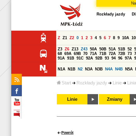
Na
Rozkłady jazdy
Dl
Z
Z1
Z2
0
1
2
3
4
5
6
7
8
9
10A
1
Z3
Z6
Z13
Z43
50A
50B
51A
51B
52
68
69A
69B
70
71A
71B
72A
72B
73
91A
91B
91C
92A
92B
93
94
96
97A
N1A
N1B
N2
N3A
N3B
N4A
N4B
N5A
Start
Rozkłady jazdy
Linie
Lini
Linie
Zmiany
Powrót