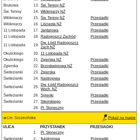
Brukowa
13.
Św. Teresy NŻ
Św. Teresy
14.
Włókniarzy NŻ
Włókniarzy
15.
Św. Teresy NŻ
Przesiadki
Włókniarzy
16.
Liściasta NŻ
Przesiadki
11 Listopada
17.
Jantarowa
Przesiadki
11 Listopada
18.
Radogoszcz Zachód
Przesiadki
Dw. Łódź Radogoszcz
11 Listopada
19.
Zach.NŻ
Okulickiego
20.
11 Listopada NŻ
Okulickiego
21.
Zgierska NŻ
Przesiadki
Zgierska
22.
Brzoskwiniowa NŻ
Przesiadki
Świtezianki
23.
Zgierska
Przesiadki
Świtezianki
24.
Nastrojowa
Przesiadki
Dw. Łódź Radogoszcz
Przesiadki
Świtezianki
25.
Wsch. NŻ
Świtezianki
26.
Syrenki
Przesiadki
Świtezianki
27.
Sikorskiego
Przesiadki
28.
Pl. Słoneczny
Cm. Szczecińska
Pokaż na mapie
ULICA
PRZYSTANEK
PRZESIADKI
1.
Pl. Słoneczny
Świtezianki
2.
Nastrojowa
Przesiadki