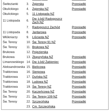
Świtezianki
3.
Zgierska
Przesiadki
Okulickiego
4.
Zgierska NŻ
Przesiadki
Okulickiego
5.
11 Listopada NŻ
Dw. Łódź Radogoszcz
11 Listopada
6.
Zach.NŻ
7.
Radogoszcz Zachód
Przesiadki
11 Listopada
8.
Jantarowa
Przesiadki
Włókniarzy
9.
Liściasta NŻ
Przesiadki
Św. Teresy
10.
Św. Teresy 91 NŻ
Św. Teresy
11.
Brukowa NŻ
Brukowa
12.
Pojezierska
Brukowa
13.
Zbąszyńska NŻ
Przesiadki
Limanowskiego
14.
Dw. Łódź Żabieniec
Przesiadki
Aleksandrowska
15.
Bielicowa
Przesiadki
Traktorowa
16.
Sierpowa
Przesiadki
Traktorowa
17.
Duńska NŻ
Przesiadki
Traktorowa
18.
Ludowa NŻ
Przesiadki
Traktorowa
19.
Św. Teresy NŻ
Przesiadki
Św. Teresy
20.
Kaczeńcowa NŻ
Przesiadki
Św. Teresy
21.
Św. Teresy 109 NŻ
Przesiadki
Św. Teresy
22.
Szczecińska
Przesiadki
23.
Cm. Szczecińska