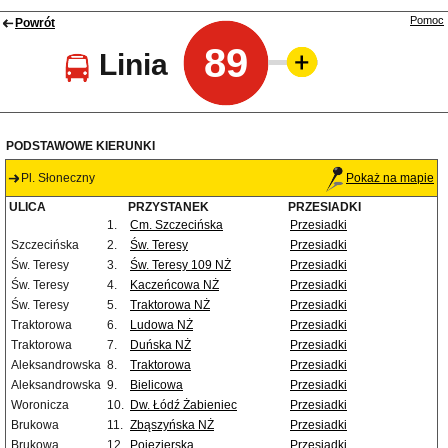
Pomoc
Powrót
89
Linia
PODSTAWOWE KIERUNKI
Pl. Słoneczny
Pokaż na mapie
ULICA
PRZYSTANEK
PRZESIADKI
1.
Cm. Szczecińska
Przesiadki
Szczecińska
2.
Św. Teresy
Przesiadki
Św. Teresy
3.
Św. Teresy 109 NŻ
Przesiadki
Św. Teresy
4.
Kaczeńcowa NŻ
Przesiadki
Św. Teresy
5.
Traktorowa NŻ
Przesiadki
Traktorowa
6.
Ludowa NŻ
Przesiadki
Traktorowa
7.
Duńska NŻ
Przesiadki
Aleksandrowska
8.
Traktorowa
Przesiadki
Aleksandrowska
9.
Bielicowa
Przesiadki
Woronicza
10.
Dw. Łódź Żabieniec
Przesiadki
Brukowa
11.
Zbąszyńska NŻ
Przesiadki
Brukowa
12.
Pojezierska
Przesiadki