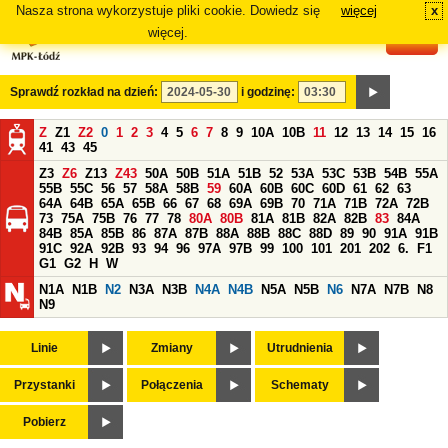
Nasza strona wykorzystuje pliki cookie. Dowiedz się
więcej
x
#
więcej.
Sprawdź rozkład na dzień:
i godzinę:
Z
Z1
Z2
0
1
2
3
4
5
6
7
8
9
10A
10B
11
12
13
14
15
16
41
43
45
Z3
Z6
Z13
Z43
50A
50B
51A
51B
52
53A
53C
53B
54B
55A
55B
55C
56
57
58A
58B
59
60A
60B
60C
60D
61
62
63
64A
64B
65A
65B
66
67
68
69A
69B
70
71A
71B
72A
72B
73
75A
75B
76
77
78
80A
80B
81A
81B
82A
82B
83
84A
84B
85A
85B
86
87A
87B
88A
88B
88C
88D
89
90
91A
91B
91C
92A
92B
93
94
96
97A
97B
99
100
101
201
202
6.
F1
G1
G2
H
W
N1A
N1B
N2
N3A
N3B
N4A
N4B
N5A
N5B
N6
N7A
N7B
N8
N9
Linie
Zmiany
Utrudnienia
Przystanki
Połączenia
Schematy
Pobierz