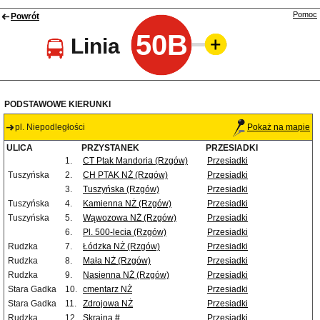
Pomoc
Powrót
50B
Linia
PODSTAWOWE KIERUNKI
pl. Niepodległości
Pokaż na mapie
ULICA
PRZYSTANEK
PRZESIADKI
1.
CT Ptak Mandoria (Rzgów)
Przesiadki
Tuszyńska
2.
CH PTAK NŻ (Rzgów)
Przesiadki
3.
Tuszyńska (Rzgów)
Przesiadki
Tuszyńska
4.
Kamienna NŻ (Rzgów)
Przesiadki
Tuszyńska
5.
Wąwozowa NŻ (Rzgów)
Przesiadki
6.
Pl. 500-lecia (Rzgów)
Przesiadki
Rudzka
7.
Łódzka NŻ (Rzgów)
Przesiadki
Rudzka
8.
Mała NŻ (Rzgów)
Przesiadki
Rudzka
9.
Nasienna NŻ (Rzgów)
Przesiadki
Stara Gadka
10.
cmentarz NŻ
Przesiadki
Stara Gadka
11.
Zdrojowa NŻ
Przesiadki
Rudzka
12.
Skrajna #
Przesiadki