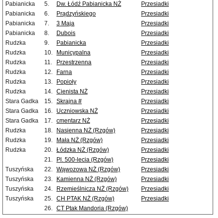
Pabianicka
5.
Dw. Łódź Pabianicka NŻ
Przesiadki
Pabianicka
6.
Prądzyńskiego
Przesiadki
Pabianicka
7.
3 Maja
Przesiadki
Pabianicka
8.
Dubois
Przesiadki
Rudzka
9.
Pabianicka
Przesiadki
Rudzka
10.
Municypalna
Przesiadki
Rudzka
11.
Przestrzenna
Przesiadki
Rudzka
12.
Farna
Przesiadki
Rudzka
13.
Popioły
Przesiadki
Rudzka
14.
Cienista NŻ
Przesiadki
Stara Gadka
15.
Skrajna #
Przesiadki
Stara Gadka
16.
Uczniowska NŻ
Przesiadki
Stara Gadka
17.
cmentarz NŻ
Przesiadki
Rudzka
18.
Nasienna NŻ (Rzgów)
Przesiadki
Rudzka
19.
Mała NŻ (Rzgów)
Przesiadki
Rudzka
20.
Łódzka NŻ (Rzgów)
Przesiadki
21.
Pl. 500-lecia (Rzgów)
Przesiadki
Tuszyńska
22.
Wąwozowa NŻ (Rzgów)
Przesiadki
Tuszyńska
23.
Kamienna NŻ (Rzgów)
Przesiadki
Tuszyńska
24.
Rzemieślnicza NŻ (Rzgów)
Przesiadki
Tuszyńska
25.
CH PTAK NŻ (Rzgów)
Przesiadki
26.
CT Ptak Mandoria (Rzgów)