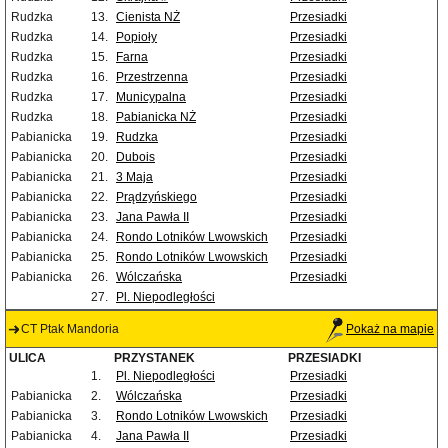
Rudzka
13.
Cienista NŻ
Przesiadki
Rudzka
14.
Popioły
Przesiadki
Rudzka
15.
Farna
Przesiadki
Rudzka
16.
Przestrzenna
Przesiadki
Rudzka
17.
Municypalna
Przesiadki
Rudzka
18.
Pabianicka NŻ
Przesiadki
Pabianicka
19.
Rudzka
Przesiadki
Pabianicka
20.
Dubois
Przesiadki
Pabianicka
21.
3 Maja
Przesiadki
Pabianicka
22.
Prądzyńskiego
Przesiadki
Pabianicka
23.
Jana Pawła II
Przesiadki
Pabianicka
24.
Rondo Lotników Lwowskich
Przesiadki
Pabianicka
25.
Rondo Lotników Lwowskich
Przesiadki
Pabianicka
26.
Wólczańska
Przesiadki
27.
Pl. Niepodległości
CT Ptak Mandoria
Pokaż na mapie
ULICA
PRZYSTANEK
PRZESIADKI
1.
Pl. Niepodległości
Przesiadki
Pabianicka
2.
Wólczańska
Przesiadki
Pabianicka
3.
Rondo Lotników Lwowskich
Przesiadki
Pabianicka
4.
Jana Pawła II
Przesiadki