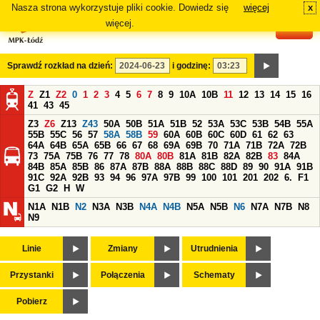
Nasza strona wykorzystuje pliki cookie. Dowiedz się
więcej
x
#
więcej.
Sprawdź rozkład na dzień:
i godzinę:
Z
Z1
Z2
0
1
2
3
4
5
6
7
8
9
10A
10B
11
12
13
14
15
16
41
43
45
Z3
Z6
Z13
Z43
50A
50B
51A
51B
52
53A
53C
53B
54B
55A
55B
55C
56
57
58A
58B
59
60A
60B
60C
60D
61
62
63
64A
64B
65A
65B
66
67
68
69A
69B
70
71A
71B
72A
72B
73
75A
75B
76
77
78
80A
80B
81A
81B
82A
82B
83
84A
84B
85A
85B
86
87A
87B
88A
88B
88C
88D
89
90
91A
91B
91C
92A
92B
93
94
96
97A
97B
99
100
101
201
202
6.
F1
G1
G2
H
W
N1A
N1B
N2
N3A
N3B
N4A
N4B
N5A
N5B
N6
N7A
N7B
N8
N9
Linie
Zmiany
Utrudnienia
Przystanki
Połączenia
Schematy
Pobierz