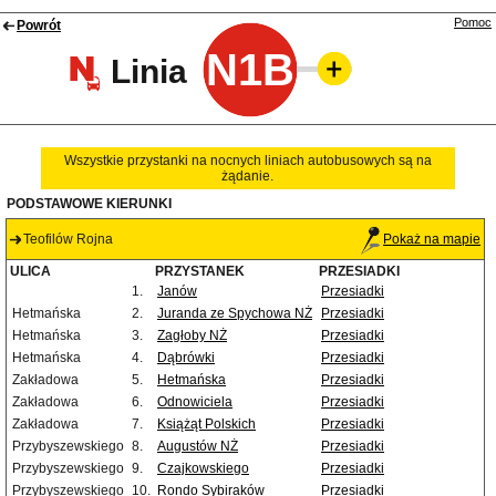
Pomoc
Powrót
N1B
Linia
Wszystkie przystanki na nocnych liniach autobusowych są na
żądanie.
PODSTAWOWE KIERUNKI
Teofilów Rojna
Pokaż na mapie
ULICA
PRZYSTANEK
PRZESIADKI
1.
Janów
Przesiadki
Hetmańska
2.
Juranda ze Spychowa NŻ
Przesiadki
Hetmańska
3.
Zagłoby NŻ
Przesiadki
Hetmańska
4.
Dąbrówki
Przesiadki
Zakładowa
5.
Hetmańska
Przesiadki
Zakładowa
6.
Odnowiciela
Przesiadki
Zakładowa
7.
Książąt Polskich
Przesiadki
Przybyszewskiego
8.
Augustów NŻ
Przesiadki
Przybyszewskiego
9.
Czajkowskiego
Przesiadki
Przybyszewskiego
10.
Rondo Sybiraków
Przesiadki