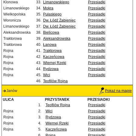
Klonowa
33.
Limanowskiego
Przesiadki
Limanowskiego
34.
Mokra
Przesiadki
Wielkopolska
35.
Pułaskiego
Przesiadki
Woronicza
36.
Dw. Łódź Żabieniec
Przesiadki
Limanowskiego
37.
Dw. Łódź Żabieniec
Przesiadki
Aleksandrowska
38.
Bielicowa
Przesiadki
Traktorowa
39.
Aleksandrowska
Przesiadki
Traktorowa
40.
Łanowa
Przesiadki
Rojna
41.
Traktorowa
Przesiadki
Rojna
42.
Kaczeńcowa
Przesiadki
Rojna
43.
Wiernej Rzeki
Przesiadki
Rojna
44.
Rydzowa
Przesiadki
Rojna
45.
Wici
Przesiadki
46.
Teofilów Rojna
Janów
Pokaż na mapie
ULICA
PRZYSTANEK
PRZESIADKI
1.
Teofilów Rojna
Przesiadki
Rojna
2.
Wici
Przesiadki
Rojna
3.
Rydzowa
Przesiadki
Rojna
4.
Wiernej Rzeki
Przesiadki
Rojna
5.
Kaczeńcowa
Przesiadki
6.
Rojna
Przesiadki