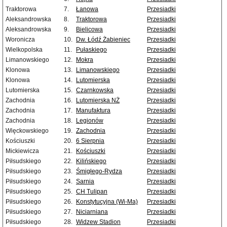
Traktorowa
7.
Łanowa
Przesiadki
Aleksandrowska
8.
Traktorowa
Przesiadki
Aleksandrowska
9.
Bielicowa
Przesiadki
Woronicza
10.
Dw. Łódź Żabieniec
Przesiadki
Wielkopolska
11.
Pułaskiego
Przesiadki
Limanowskiego
12.
Mokra
Przesiadki
Klonowa
13.
Limanowskiego
Przesiadki
Klonowa
14.
Lutomierska
Przesiadki
Lutomierska
15.
Czarnkowska
Przesiadki
Zachodnia
16.
Lutomierska NŻ
Przesiadki
Zachodnia
17.
Manufaktura
Przesiadki
Zachodnia
18.
Legionów
Przesiadki
Więckowskiego
19.
Zachodnia
Przesiadki
Kościuszki
20.
6 Sierpnia
Przesiadki
Mickiewicza
21.
Kościuszki
Przesiadki
Piłsudskiego
22.
Kilińskiego
Przesiadki
Piłsudskiego
23.
Śmigłego-Rydza
Przesiadki
Piłsudskiego
24.
Sarnia
Przesiadki
Piłsudskiego
25.
CH Tulipan
Przesiadki
Piłsudskiego
26.
Konstytucyjna (Wi-Ma)
Przesiadki
Piłsudskiego
27.
Niciarniana
Przesiadki
Piłsudskiego
28.
Widzew Stadion
Przesiadki