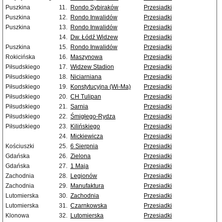
Puszkina
11.
Rondo Sybiraków
Przesiadki
Puszkina
12.
Rondo Inwalidów
Przesiadki
Puszkina
13.
Rondo Inwalidów
Przesiadki
14.
Dw. Łódź Widzew
Przesiadki
Puszkina
15.
Rondo Inwalidów
Przesiadki
Rokicińska
16.
Maszynowa
Przesiadki
Piłsudskiego
17.
Widzew Stadion
Przesiadki
Piłsudskiego
18.
Niciarniana
Przesiadki
Piłsudskiego
19.
Konstytucyjna (Wi-Ma)
Przesiadki
Piłsudskiego
20.
CH Tulipan
Przesiadki
Piłsudskiego
21.
Sarnia
Przesiadki
Piłsudskiego
22.
Śmigłego-Rydza
Przesiadki
Piłsudskiego
23.
Kilińskiego
Przesiadki
24.
Mickiewicza
Przesiadki
Kościuszki
25.
6 Sierpnia
Przesiadki
Gdańska
26.
Zielona
Przesiadki
Gdańska
27.
1 Maja
Przesiadki
Zachodnia
28.
Legionów
Przesiadki
Zachodnia
29.
Manufaktura
Przesiadki
Lutomierska
30.
Zachodnia
Przesiadki
Lutomierska
31.
Czarnkowska
Przesiadki
Klonowa
32.
Lutomierska
Przesiadki