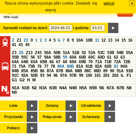
Nasza strona wykorzystuje pliki cookie. Dowiedz się
więcej
x
#
więcej.
Sprawdź rozkład na dzień:
i godzinę:
Z
Z1
Z2
0
1
2
3
4
5
6
7
8
9
10A
10B
11
12
13
14
15
16
41
43
45
Z3
Z6
Z13
Z43
50A
50B
51A
51B
52
53A
53C
53B
54B
55A
55B
55C
56
57
58A
58B
59
60A
60B
60C
60D
61
62
63
64A
64B
65A
65B
66
67
68
69A
69B
70
71A
71B
72A
72B
73
75A
75B
76
77
78
80A
80B
81A
81B
82A
82B
83
84A
84B
85A
85B
86
87A
87B
88A
88B
88C
88D
89
90
91A
91B
91C
92A
92B
93
94
96
97A
97B
99
100
101
201
202
6.
F1
G1
G2
H
W
N1A
N1B
N2
N3A
N3B
N4A
N4B
N5A
N5B
N6
N7A
N7B
N8
N9
Linie
Zmiany
Utrudnienia
Przystanki
Połączenia
Schematy
Pobierz