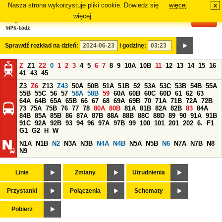
Nasza strona wykorzystuje pliki cookie. Dowiedz się
więcej
x
#
więcej.
Sprawdź rozkład na dzień:
i godzinę:
Z
Z1
Z2
0
1
2
3
4
5
6
7
8
9
10A
10B
11
12
13
14
15
16
41
43
45
Z3
Z6
Z13
Z43
50A
50B
51A
51B
52
53A
53C
53B
54B
55A
55B
55C
56
57
58A
58B
59
60A
60B
60C
60D
61
62
63
64A
64B
65A
65B
66
67
68
69A
69B
70
71A
71B
72A
72B
73
75A
75B
76
77
78
80A
80B
81A
81B
82A
82B
83
84A
84B
85A
85B
86
87A
87B
88A
88B
88C
88D
89
90
91A
91B
91C
92A
92B
93
94
96
97A
97B
99
100
101
201
202
6.
F1
G1
G2
H
W
N1A
N1B
N2
N3A
N3B
N4A
N4B
N5A
N5B
N6
N7A
N7B
N8
N9
Linie
Zmiany
Utrudnienia
Przystanki
Połączenia
Schematy
Pobierz