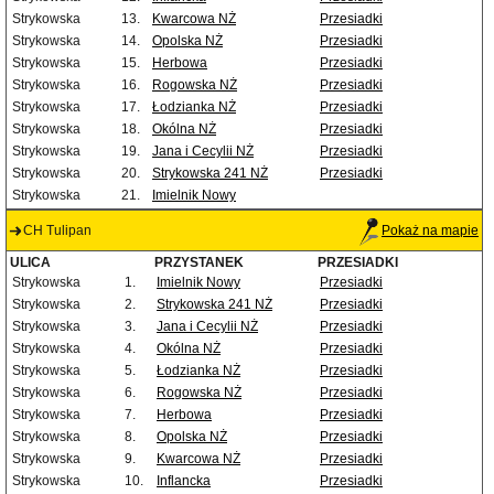
Strykowska
13.
Kwarcowa NŻ
Przesiadki
Strykowska
14.
Opolska NŻ
Przesiadki
Strykowska
15.
Herbowa
Przesiadki
Strykowska
16.
Rogowska NŻ
Przesiadki
Strykowska
17.
Łodzianka NŻ
Przesiadki
Strykowska
18.
Okólna NŻ
Przesiadki
Strykowska
19.
Jana i Cecylii NŻ
Przesiadki
Strykowska
20.
Strykowska 241 NŻ
Przesiadki
Strykowska
21.
Imielnik Nowy
CH Tulipan
Pokaż na mapie
ULICA
PRZYSTANEK
PRZESIADKI
Strykowska
1.
Imielnik Nowy
Przesiadki
Strykowska
2.
Strykowska 241 NŻ
Przesiadki
Strykowska
3.
Jana i Cecylii NŻ
Przesiadki
Strykowska
4.
Okólna NŻ
Przesiadki
Strykowska
5.
Łodzianka NŻ
Przesiadki
Strykowska
6.
Rogowska NŻ
Przesiadki
Strykowska
7.
Herbowa
Przesiadki
Strykowska
8.
Opolska NŻ
Przesiadki
Strykowska
9.
Kwarcowa NŻ
Przesiadki
Strykowska
10.
Inflancka
Przesiadki