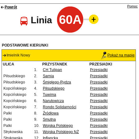
Pomoc
Powrót
60A
Linia
PODSTAWOWE KIERUNKI
Imielnik Nowy
Pokaż na mapie
ULICA
PRZYSTANEK
PRZESIADKI
1.
CH Tulipan
Przesiadki
Piłsudskiego
2.
Sarnia
Przesiadki
Piłsudskiego
3.
Śmigłego-Rydza
Przesiadki
Kopcińskiego
4.
Piłsudskiego
Przesiadki
Kopcińskiego
5.
Tuwima
Przesiadki
Kopcińskiego
6.
Narutowicza
Przesiadki
Kopcińskiego
7.
Rondo Solidarności
Przesiadki
Palki
8.
Źródłowa
Przesiadki
Palki
9.
Smutna
Przesiadki
Palki
10.
Wojska Polskiego
Przesiadki
Strykowska
11.
Wojska Polskiego NŻ
Przesiadki
Strykowska
12.
Inflancka
Przesiadki