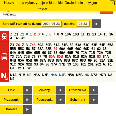
Nasza strona wykorzystuje pliki cookie. Dowiedz się
więcej
x
#
więcej.
Sprawdź rozkład na dzień:
i godzinę:
Z
Z1
Z2
0
1
2
3
4
5
6
7
8
9
10A
10B
11
12
13
14
15
16
41
43
45
Z3
Z6
Z13
Z43
50A
50B
51A
51B
52
53A
53C
53B
54B
55A
55B
55C
56
57
58A
58B
59
60A
60B
60C
60D
61
62
63
64A
64B
65A
65B
66
67
68
69A
69B
70
71A
71B
72A
72B
73
75A
75B
76
77
78
80A
80B
81A
81B
82A
82B
83
84A
84B
85A
85B
86
87A
87B
88A
88B
88C
88D
89
90
91A
91B
91C
92A
92B
93
94
96
97A
97B
99
100
101
201
202
6.
F1
G1
G2
H
W
N1A
N1B
N2
N3A
N3B
N4A
N4B
N5A
N5B
N6
N7A
N7B
N8
N9
Linie
Zmiany
Utrudnienia
Przystanki
Połączenia
Schematy
Pobierz