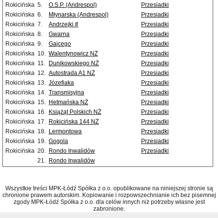
Rokicińska
5.
O.S.P. (Andrespol)
Przesiadki
Rokicińska
6.
Młynarska (Andrespol)
Przesiadki
Rokicińska
7.
Andrzejki #
Przesiadki
Rokicińska
8.
Gwarna
Przesiadki
Rokicińska
9.
Gajcego
Przesiadki
Rokicińska
10.
Walentynowicz NŻ
Przesiadki
Rokicińska
11.
Dunikowskiego NŻ
Przesiadki
Rokicińska
12.
Autostrada A1 NŻ
Przesiadki
Rokicińska
13.
Józefiaka
Przesiadki
Rokicińska
14.
Transmisyjna
Przesiadki
Rokicińska
15.
Hetmańska NŻ
Przesiadki
Rokicińska
16.
Książąt Polskich NŻ
Przesiadki
Rokicińska
17.
Rokicińska 144 NŻ
Przesiadki
Rokicińska
18.
Lermontowa
Przesiadki
Rokicińska
19.
Gogola
Przesiadki
Rokicińska
20.
Rondo Inwalidów
Przesiadki
21.
Rondo Inwalidów
Wszystkie treści MPK-Łódź Spółka z o.o. opublikowane na niniejszej stronie są
chronione prawem autorskim. Kopiowanie i rozpowszechnianie ich bez pisemnej
zgody MPK-Łódź Spółka z o.o. dla celów innych niż potrzeby własne jest
zabronione.