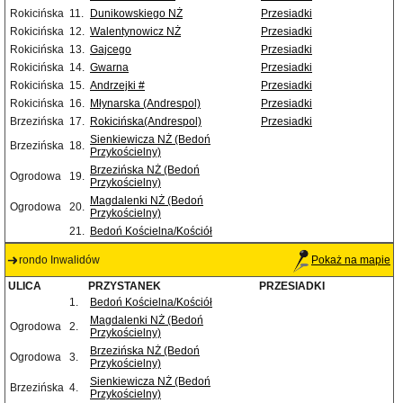
Rokicińska
11.
Dunikowskiego NŻ
Przesiadki
Rokicińska
12.
Walentynowicz NŻ
Przesiadki
Rokicińska
13.
Gajcego
Przesiadki
Rokicińska
14.
Gwarna
Przesiadki
Rokicińska
15.
Andrzejki #
Przesiadki
Rokicińska
16.
Młynarska (Andrespol)
Przesiadki
Brzezińska
17.
Rokicińska(Andrespol)
Przesiadki
Sienkiewicza NŻ (Bedoń
Brzezińska
18.
Przykościelny)
Brzezińska NŻ (Bedoń
Ogrodowa
19.
Przykościelny)
Magdalenki NŻ (Bedoń
Ogrodowa
20.
Przykościelny)
21.
Bedoń Kościelna/Kościół
rondo Inwalidów
Pokaż na mapie
ULICA
PRZYSTANEK
PRZESIADKI
1.
Bedoń Kościelna/Kościół
Magdalenki NŻ (Bedoń
Ogrodowa
2.
Przykościelny)
Brzezińska NŻ (Bedoń
Ogrodowa
3.
Przykościelny)
Sienkiewicza NŻ (Bedoń
Brzezińska
4.
Przykościelny)