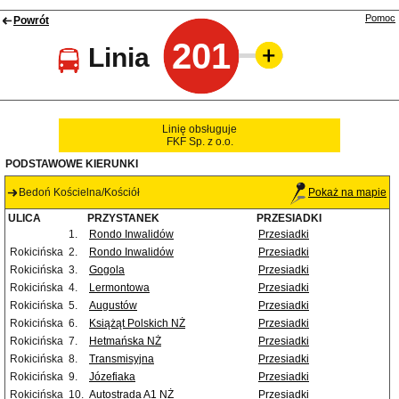
Pomoc
Powrót
201
Linia
Linię obsługuje
FKF Sp. z o.o.
PODSTAWOWE KIERUNKI
Bedoń Kościelna/Kościół
Pokaż na mapie
ULICA
PRZYSTANEK
PRZESIADKI
1.
Rondo Inwalidów
Przesiadki
Rokicińska
2.
Rondo Inwalidów
Przesiadki
Rokicińska
3.
Gogola
Przesiadki
Rokicińska
4.
Lermontowa
Przesiadki
Rokicińska
5.
Augustów
Przesiadki
Rokicińska
6.
Książąt Polskich NŻ
Przesiadki
Rokicińska
7.
Hetmańska NŻ
Przesiadki
Rokicińska
8.
Transmisyjna
Przesiadki
Rokicińska
9.
Józefiaka
Przesiadki
Rokicińska
10.
Autostrada A1 NŻ
Przesiadki