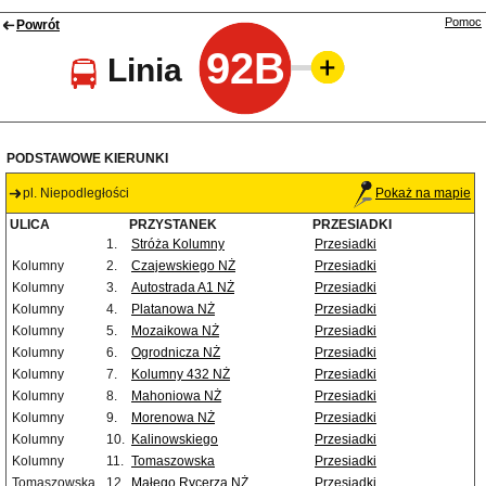
Pomoc
Powrót
92B
Linia
PODSTAWOWE KIERUNKI
pl. Niepodległości
Pokaż na mapie
ULICA
PRZYSTANEK
PRZESIADKI
1.
Stróża Kolumny
Przesiadki
Kolumny
2.
Czajewskiego NŻ
Przesiadki
Kolumny
3.
Autostrada A1 NŻ
Przesiadki
Kolumny
4.
Platanowa NŻ
Przesiadki
Kolumny
5.
Mozaikowa NŻ
Przesiadki
Kolumny
6.
Ogrodnicza NŻ
Przesiadki
Kolumny
7.
Kolumny 432 NŻ
Przesiadki
Kolumny
8.
Mahoniowa NŻ
Przesiadki
Kolumny
9.
Morenowa NŻ
Przesiadki
Kolumny
10.
Kalinowskiego
Przesiadki
Kolumny
11.
Tomaszowska
Przesiadki
Tomaszowska
12.
Małego Rycerza NŻ
Przesiadki