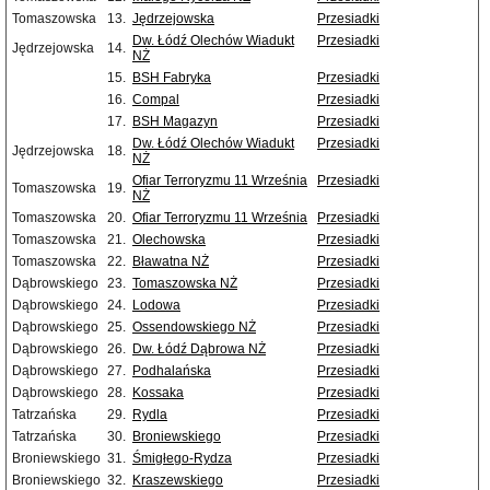
Tomaszowska
13.
Jędrzejowska
Przesiadki
Dw. Łódź Olechów Wiadukt
Przesiadki
Jędrzejowska
14.
NŻ
15.
BSH Fabryka
Przesiadki
16.
Compal
Przesiadki
17.
BSH Magazyn
Przesiadki
Dw. Łódź Olechów Wiadukt
Przesiadki
Jędrzejowska
18.
NŻ
Ofiar Terroryzmu 11 Września
Przesiadki
Tomaszowska
19.
NŻ
Tomaszowska
20.
Ofiar Terroryzmu 11 Września
Przesiadki
Tomaszowska
21.
Olechowska
Przesiadki
Tomaszowska
22.
Bławatna NŻ
Przesiadki
Dąbrowskiego
23.
Tomaszowska NŻ
Przesiadki
Dąbrowskiego
24.
Lodowa
Przesiadki
Dąbrowskiego
25.
Ossendowskiego NŻ
Przesiadki
Dąbrowskiego
26.
Dw. Łódź Dąbrowa NŻ
Przesiadki
Dąbrowskiego
27.
Podhalańska
Przesiadki
Dąbrowskiego
28.
Kossaka
Przesiadki
Tatrzańska
29.
Rydla
Przesiadki
Tatrzańska
30.
Broniewskiego
Przesiadki
Broniewskiego
31.
Śmigłego-Rydza
Przesiadki
Broniewskiego
32.
Kraszewskiego
Przesiadki