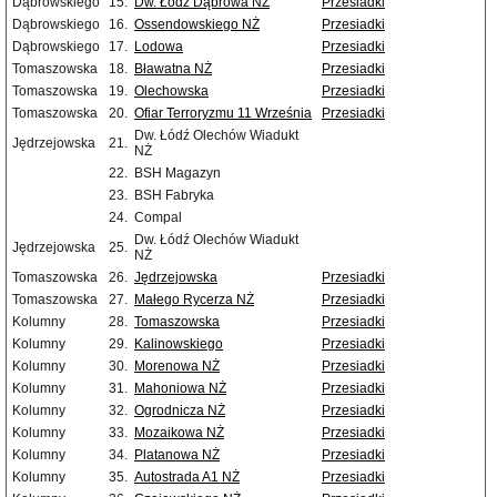
Dąbrowskiego
15.
Dw. Łódź Dąbrowa NŻ
Przesiadki
Dąbrowskiego
16.
Ossendowskiego NŻ
Przesiadki
Dąbrowskiego
17.
Lodowa
Przesiadki
Tomaszowska
18.
Bławatna NŻ
Przesiadki
Tomaszowska
19.
Olechowska
Przesiadki
Tomaszowska
20.
Ofiar Terroryzmu 11 Września
Przesiadki
Dw. Łódź Olechów Wiadukt
Jędrzejowska
21.
NŻ
22.
BSH Magazyn
23.
BSH Fabryka
24.
Compal
Dw. Łódź Olechów Wiadukt
Jędrzejowska
25.
NŻ
Tomaszowska
26.
Jędrzejowska
Przesiadki
Tomaszowska
27.
Małego Rycerza NŻ
Przesiadki
Kolumny
28.
Tomaszowska
Przesiadki
Kolumny
29.
Kalinowskiego
Przesiadki
Kolumny
30.
Morenowa NŻ
Przesiadki
Kolumny
31.
Mahoniowa NŻ
Przesiadki
Kolumny
32.
Ogrodnicza NŻ
Przesiadki
Kolumny
33.
Mozaikowa NŻ
Przesiadki
Kolumny
34.
Platanowa NŻ
Przesiadki
Kolumny
35.
Autostrada A1 NŻ
Przesiadki