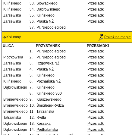
Kilińskiego
33.
Słowackiego
Przesiadki
Kilińskiego
34.
Dąbrowskiego
Przesiadki
Zarzewska
35.
Kilińskiego
Przesiadki
Zarzewska
36.
Praska NŻ
Przesiadki
37.
Pl. Niepodległości
Kolumny
Pokaż na mapie
ULICA
PRZYSTANEK
PRZESIADKI
1.
Pl. Niepodległości
Przesiadki
Piotrkowska
2.
Pl. Niepodległości
Przesiadki
Zarzewska
3.
Rzgowska NŻ
Przesiadki
Zarzewska
4.
Praska NŻ
Przesiadki
Zarzewska
5.
Kilińskiego
Przesiadki
Kilińskiego
6.
Poznańska NŻ
Przesiadki
Dąbrowskiego
7.
Kilińskiego
Przesiadki
8.
Kilińskiego 300
Przesiadki
Broniewskiego
9.
Kraszewskiego
Przesiadki
Broniewskiego
10.
Śmigłego-Rydza
Przesiadki
Broniewskiego
11.
Tatrzańska
Przesiadki
Tatrzańska
12.
Rydla
Przesiadki
Dąbrowskiego
13.
Kossaka
Przesiadki
Dąbrowskiego
14.
Podhalańska
Przesiadki