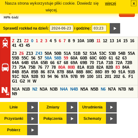
Nasza strona wykorzystuje pliki cookie. Dowiedz się
więcej
x
#
więcej.
Sprawdź rozkład na dzień:
i godzinę:
Z
Z1
Z2
0
1
2
3
4
5
6
7
8
9
10A
10B
11
12
13
14
15
16
41
43
45
Z3
Z6
Z13
Z43
50A
50B
51A
51B
52
53A
53C
53B
54B
55A
55B
55C
56
57
58A
58B
59
60A
60B
60C
60D
61
62
63
64A
64B
65A
65B
66
67
68
69A
69B
70
71A
71B
72A
72B
73
75A
75B
76
77
78
80A
80B
81A
81B
82A
82B
83
84A
84B
85A
85B
86
87A
87B
88A
88B
88C
88D
89
90
91A
91B
91C
92A
92B
93
94
96
97A
97B
99
100
101
201
202
6.
F1
G1
G2
H
W
N1A
N1B
N2
N3A
N3B
N4A
N4B
N5A
N5B
N6
N7A
N7B
N8
N9
Linie
Zmiany
Utrudnienia
Przystanki
Połączenia
Schematy
Pobierz