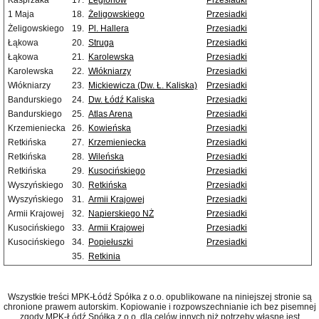
Kasprzaka
17.
Legionów
Przesiadki
1 Maja
18.
Żeligowskiego
Przesiadki
Żeligowskiego
19.
Pl. Hallera
Przesiadki
Łąkowa
20.
Struga
Przesiadki
Łąkowa
21.
Karolewska
Przesiadki
Karolewska
22.
Włókniarzy
Przesiadki
Włókniarzy
23.
Mickiewicza (Dw. Ł. Kaliska)
Przesiadki
Bandurskiego
24.
Dw. Łódź Kaliska
Przesiadki
Bandurskiego
25.
Atlas Arena
Przesiadki
Krzemieniecka
26.
Kowieńska
Przesiadki
Retkińska
27.
Krzemieniecka
Przesiadki
Retkińska
28.
Wileńska
Przesiadki
Retkińska
29.
Kusocińskiego
Przesiadki
Wyszyńskiego
30.
Retkińska
Przesiadki
Wyszyńskiego
31.
Armii Krajowej
Przesiadki
Armii Krajowej
32.
Napierskiego NŻ
Przesiadki
Kusocińskiego
33.
Armii Krajowej
Przesiadki
Kusocińskiego
34.
Popiełuszki
Przesiadki
35.
Retkinia
Wszystkie treści MPK-Łódź Spółka z o.o. opublikowane na niniejszej stronie są
chronione prawem autorskim. Kopiowanie i rozpowszechnianie ich bez pisemnej
zgody MPK-Łódź Spółka z o.o. dla celów innych niż potrzeby własne jest