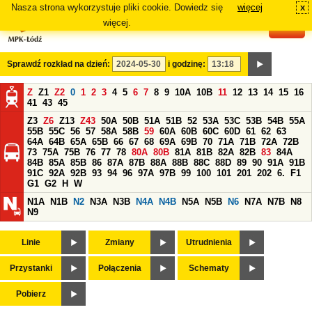
Nasza strona wykorzystuje pliki cookie. Dowiedz się
więcej
x
#
więcej.
Sprawdź rozkład na dzień:
i godzinę:
Z
Z1
Z2
0
1
2
3
4
5
6
7
8
9
10A
10B
11
12
13
14
15
16
41
43
45
Z3
Z6
Z13
Z43
50A
50B
51A
51B
52
53A
53C
53B
54B
55A
55B
55C
56
57
58A
58B
59
60A
60B
60C
60D
61
62
63
64A
64B
65A
65B
66
67
68
69A
69B
70
71A
71B
72A
72B
73
75A
75B
76
77
78
80A
80B
81A
81B
82A
82B
83
84A
84B
85A
85B
86
87A
87B
88A
88B
88C
88D
89
90
91A
91B
91C
92A
92B
93
94
96
97A
97B
99
100
101
201
202
6.
F1
G1
G2
H
W
N1A
N1B
N2
N3A
N3B
N4A
N4B
N5A
N5B
N6
N7A
N7B
N8
N9
Linie
Zmiany
Utrudnienia
Przystanki
Połączenia
Schematy
Pobierz