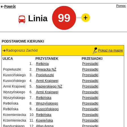
Pomoc
Powrót
99
Linia
PODSTAWOWE KIERUNKI
Radogoszcz Zachód
Pokaż na mapie
ULICA
PRZYSTANEK
PRZESIADKI
1.
Retkinia
Przesiadki
Popiełuszki
2.
Pływacka NŻ
Przesiadki
Kusocińskiego
3.
Popiełuszki
Przesiadki
Kusocińskiego
4.
Armii Krajowej
Przesiadki
Armii Krajowej
5.
Napierskiego NŻ
Przesiadki
Wyszyńskiego
6.
Armii Krajowej
Przesiadki
Wyszyńskiego
7.
Retkińska
Przesiadki
Retkińska
8.
Wyszyńskiego
Przesiadki
Retkińska
9.
Kusocińskiego
Przesiadki
Krzemieniecka
10.
Retkińska
Przesiadki
Krzemieniecka
11.
Kowieńska
Przesiadki
Bandurskiego
12.
Atlas Arena
Przesiadki