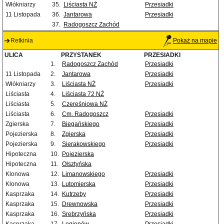
Włókniarzy
35.
Liściasta NŻ
Przesiadki
11 Listopada
36.
Jantarowa
Przesiadki
37.
Radogoszcz Zachód
Retkinia
Pokaż na mapie
ULICA
PRZYSTANEK
PRZESIADKI
1.
Radogoszcz Zachód
Przesiadki
11 Listopada
2.
Jantarowa
Przesiadki
Włókniarzy
3.
Liściasta NŻ
Przesiadki
Liściasta
4.
Liściasta 72 NŻ
Liściasta
5.
Czereśniowa NŻ
Liściasta
6.
Cm. Radogoszcz
Przesiadki
Zgierska
7.
Biegańskiego
Przesiadki
Pojezierska
8.
Zgierska
Przesiadki
Pojezierska
9.
Sierakowskiego
Przesiadki
Hipoteczna
10.
Pojezierska
Hipoteczna
11.
Olsztyńska
Klonowa
12.
Limanowskiego
Przesiadki
Klonowa
13.
Lutomierska
Przesiadki
Kasprzaka
14.
Kutrzeby
Przesiadki
Kasprzaka
15.
Drewnowska
Przesiadki
Kasprzaka
16.
Srebrzyńska
Przesiadki