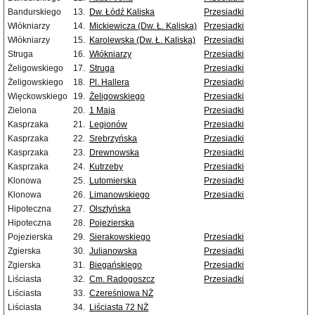
Bandurskiego
13.
Dw. Łódź Kaliska
Przesiadki
Włókniarzy
14.
Mickiewicza (Dw. Ł. Kaliska)
Przesiadki
Włókniarzy
15.
Karolewska (Dw. Ł. Kaliska)
Przesiadki
Struga
16.
Włókniarzy
Przesiadki
Żeligowskiego
17.
Struga
Przesiadki
Żeligowskiego
18.
Pl. Hallera
Przesiadki
Więckowskiego
19.
Żeligowskiego
Przesiadki
Zielona
20.
1 Maja
Przesiadki
Kasprzaka
21.
Legionów
Przesiadki
Kasprzaka
22.
Srebrzyńska
Przesiadki
Kasprzaka
23.
Drewnowska
Przesiadki
Kasprzaka
24.
Kutrzeby
Przesiadki
Klonowa
25.
Lutomierska
Przesiadki
Klonowa
26.
Limanowskiego
Przesiadki
Hipoteczna
27.
Olsztyńska
Hipoteczna
28.
Pojezierska
Pojezierska
29.
Sierakowskiego
Przesiadki
Zgierska
30.
Julianowska
Przesiadki
Zgierska
31.
Biegańskiego
Przesiadki
Liściasta
32.
Cm. Radogoszcz
Przesiadki
Liściasta
33.
Czereśniowa NŻ
Liściasta
34.
Liściasta 72 NŻ