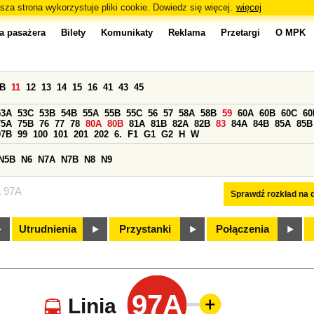
sza strona wykorzystuje pliki cookie. Dowiedz się więcej.
więcej
a pasażera
Bilety
Komunikaty
Reklama
Przetargi
O MPK
0B
11
12
13
14
15
16
41
43
45
53A
53C
53B
54B
55A
55B
55C
56
57
58A
58B
59
60A
60B
60C
60
75A
75B
76
77
78
80A
80B
81A
81B
82A
82B
83
84A
84B
85A
85B
97B
99
100
101
201
202
6.
F1
G1
G2
H
W
N5B
N6
N7A
N7B
N8
N9
a 97A
Sprawdź rozkład na d
Utrudnienia
Przystanki
Połączenia
97A
Linia