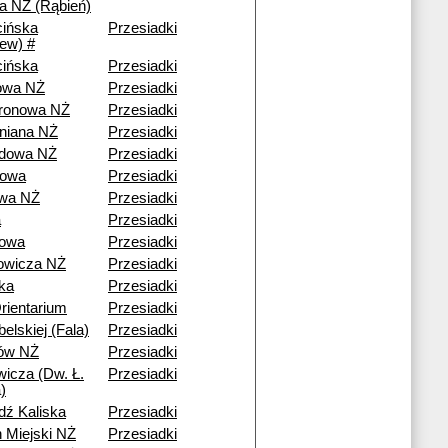
 NŻ (Rąbień)
ińska
Przesiadki
iew) #
ińska
Przesiadki
owa NŻ
Przesiadki
ronowa NŻ
Przesiadki
rniana NŻ
Przesiadki
zdowa NŻ
Przesiadki
rowa
Przesiadki
owa NŻ
Przesiadki
a
Przesiadki
nowa
Przesiadki
owicza NŻ
Przesiadki
ka
Przesiadki
ientarium
Przesiadki
belskiej (Fala)
Przesiadki
ów NŻ
Przesiadki
wicza (Dw. Ł.
Przesiadki
)
dź Kaliska
Przesiadki
n Miejski NŻ
Przesiadki