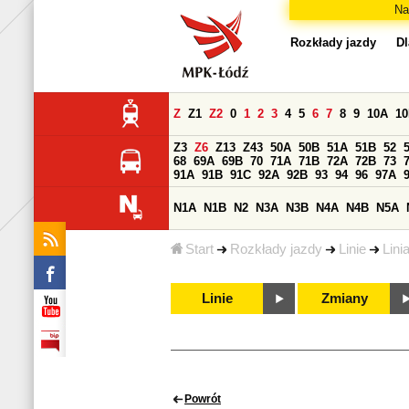
Na
Rozkłady jazdy
Dl
Z
Z1
Z2
0
1
2
3
4
5
6
7
8
9
10A
1
Z3
Z6
Z13
Z43
50A
50B
51A
51B
52
68
69A
69B
70
71A
71B
72A
72B
73
91A
91B
91C
92A
92B
93
94
96
97A
N1A
N1B
N2
N3A
N3B
N4A
N4B
N5A
Start
Rozkłady jazdy
Linie
Lini
Linie
Zmiany
Powrót