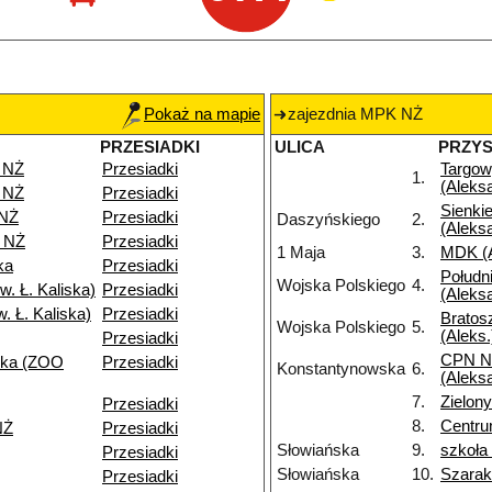
Pokaż na mapie
zajezdnia MPK NŻ
PRZESIADKI
ULICA
PRZY
 NŻ
Przesiadki
Targo
1.
(Aleks
 NŻ
Przesiadki
Sienki
 NŻ
Przesiadki
Daszyńskiego
2.
(Aleks
 NŻ
Przesiadki
1 Maja
3.
MDK (A
ka
Przesiadki
Połudn
Wojska Polskiego
4.
. Ł. Kaliska)
Przesiadki
(Aleks
. Ł. Kaliska)
Przesiadki
Bratos
Wojska Polskiego
5.
(Aleks.
Przesiadki
CPN N
ska (ZOO
Przesiadki
Konstantynowska
6.
(Aleks
7.
Zielo
Przesiadki
8.
Centru
NŻ
Przesiadki
Słowiańska
9.
szkoła
Przesiadki
Słowiańska
10.
Szarak
Przesiadki