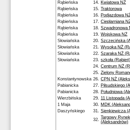
Rąbieńska
14.
Kwiatowa NŻ
Rąbieńska
15.
Traktorowa
Rąbieńska
16.
Podjazdowa N
Rąbieńska
17.
Cieplarniana N
Rąbieńska
18.
Szwadronowa 
Rąbieńska
19.
Wojskowa NŻ
Słowiańska
20.
Szczecińska (A
Słowiańska
21.
Wysoka NŻ (Rą
Słowiańska
22.
Szaraka NŻ (R
Słowiańska
23.
szkoła (Rąbień
24.
Centrum NŻ (R
25.
Zielony Roma
Konstantynowska
26.
CPN NŻ (Aleks
Pabianicka
27.
Piłsudskiego (
Pabianicka
28.
Południowa (A
Wierzbińska
29.
11 Listopada (
1 Maja
30.
MDK (Aleksan
Daszyńskiego
31.
Sienkiewicza (
Targowy Ryne
32.
(Aleksandrów)