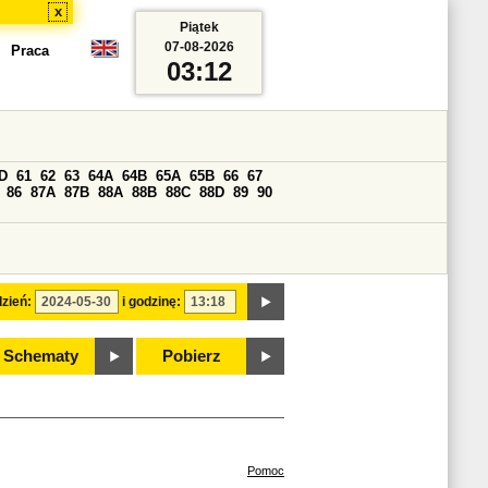
x
Piątek
07-08-2026
Praca
03:12
D
61
62
63
64A
64B
65A
65B
66
67
86
87A
87B
88A
88B
88C
88D
89
90
zień:
i godzinę:
Schematy
Pobierz
Pomoc