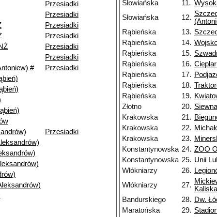
Słowiańska
11.
Wysoka
Przesiadki
Szczec
Przesiadki
Słowiańska
12.
(Anton
Ż
Przesiadki
Rąbieńska
13.
Szczec
Ż
Przesiadki
Rąbieńska
14.
Wojsk
NŻ
Przesiadki
Rąbieńska
15.
Szwad
Przesiadki
Rąbieńska
16.
Ciepla
ntoniew) #
Przesiadki
Rąbieńska
17.
Podja
bień)
Rąbieńska
18.
Trakto
ąbień)
Rąbieńska
19.
Kwiat
)
Złotno
20.
Siewn
ąbień)
Krakowska
21.
Biegu
nów
Krakowska
22.
Michał
andrów)
Przesiadki
Krakowska
23.
Miners
Aleksandrów)
Konstantynowska
24.
ZOO Or
leksandrów)
Konstantynowska
25.
Unii Lu
Aleksandrów)
Włókniarzy
26.
Legion
drów)
Mickie
Aleksandrów)
Włókniarzy
27.
Kaliska
k
Bandurskiego
28.
Dw. Łó
Maratońska
29.
Stadio