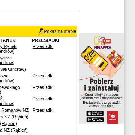
Pokaż na mapie
STANEK
PRZESIADKI
wy Rynek
Przesiadki
andrów)
ewicza
andrów)
leksandrów)
iowa
Przesiadki
andrów)
zewskiego
Przesiadki
)
Ż
Przesiadki
andrów)
ny Romanów NŻ
Przesiadki
m NŻ (Rąbień)
 (Rąbień)
a NŻ (Rąbień)