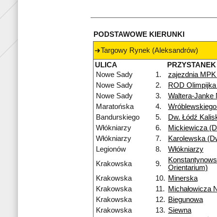
PODSTAWOWE KIERUNKI
Targowy Rynek (Aleksandrów)
ULICA
PRZYSTANEK
Nowe Sady
1.
zajezdnia MPK
Nowe Sady
2.
ROD Olimpijka
Nowe Sady
3.
Waltera-Janke
Maratońska
4.
Wróblewskiego
Bandurskiego
5.
Dw. Łódź Kalis
Włókniarzy
6.
Mickiewicza (Dw
Włókniarzy
7.
Karolewska (Dw
Legionów
8.
Włókniarzy
Konstantynow
Krakowska
9.
Orientarium)
Krakowska
10.
Minerska
Krakowska
11.
Michałowicza 
Krakowska
12.
Biegunowa
Krakowska
13.
Siewna