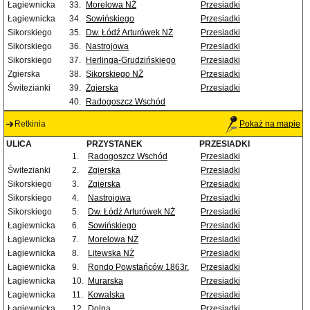
Łagiewnicka
33.
Morelowa NŻ
Przesiadki
Łagiewnicka
34.
Sowińskiego
Przesiadki
Sikorskiego
35.
Dw. Łódź Arturówek NŻ
Przesiadki
Sikorskiego
36.
Nastrojowa
Przesiadki
Sikorskiego
37.
Herlinga-Grudzińskiego
Przesiadki
Zgierska
38.
Sikorskiego NŻ
Przesiadki
Świtezianki
39.
Zgierska
Przesiadki
40.
Radogoszcz Wschód
Retkinia
Pokaż na mapie
ULICA
PRZYSTANEK
PRZESIADKI
1.
Radogoszcz Wschód
Przesiadki
Świtezianki
2.
Zgierska
Przesiadki
Sikorskiego
3.
Zgierska
Przesiadki
Sikorskiego
4.
Nastrojowa
Przesiadki
Sikorskiego
5.
Dw. Łódź Arturówek NŻ
Przesiadki
Łagiewnicka
6.
Sowińskiego
Przesiadki
Łagiewnicka
7.
Morelowa NŻ
Przesiadki
Łagiewnicka
8.
Litewska NŻ
Przesiadki
Łagiewnicka
9.
Rondo Powstańców 1863r.
Przesiadki
Łagiewnicka
10.
Murarska
Przesiadki
Łagiewnicka
11.
Kowalska
Przesiadki
Łagiewnicka
12.
Dolna
Przesiadki