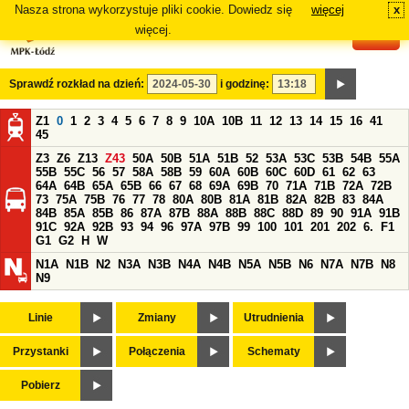
Nasza strona wykorzystuje pliki cookie. Dowiedz się
więcej
x
#
więcej.
Sprawdź rozkład na dzień:
i godzinę:
Z1
0
1
2
3
4
5
6
7
8
9
10A
10B
11
12
13
14
15
16
41
45
Z3
Z6
Z13
Z43
50A
50B
51A
51B
52
53A
53C
53B
54B
55A
55B
55C
56
57
58A
58B
59
60A
60B
60C
60D
61
62
63
64A
64B
65A
65B
66
67
68
69A
69B
70
71A
71B
72A
72B
73
75A
75B
76
77
78
80A
80B
81A
81B
82A
82B
83
84A
84B
85A
85B
86
87A
87B
88A
88B
88C
88D
89
90
91A
91B
91C
92A
92B
93
94
96
97A
97B
99
100
101
201
202
6.
F1
G1
G2
H
W
N1A
N1B
N2
N3A
N3B
N4A
N4B
N5A
N5B
N6
N7A
N7B
N8
N9
Linie
Zmiany
Utrudnienia
Przystanki
Połączenia
Schematy
Pobierz