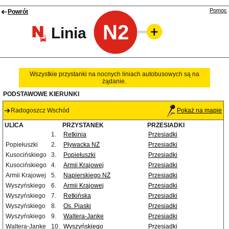
Pomoc
Powrót
N2
Linia
Wszystkie przystanki na nocnych liniach autobusowych są na
żądanie.
PODSTAWOWE KIERUNKI
Radogoszcz Wschód
Pokaż na mapie
ULICA
PRZYSTANEK
PRZESIADKI
1.
Retkinia
Przesiadki
Popiełuszki
2.
Pływacka NŻ
Przesiadki
Kusocińskiego
3.
Popiełuszki
Przesiadki
Kusocińskiego
4.
Armii Krajowej
Przesiadki
Armii Krajowej
5.
Napierskiego NŻ
Przesiadki
Wyszyńskiego
6.
Armii Krajowej
Przesiadki
Wyszyńskiego
7.
Retkińska
Przesiadki
Wyszyńskiego
8.
Os. Piaski
Przesiadki
Wyszyńskiego
9.
Waltera-Janke
Przesiadki
Waltera-Janke
10.
Wyszyńskiego
Przesiadki