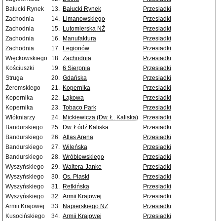
Bałucki Rynek
13.
Bałucki Rynek
Przesiadki
Zachodnia
14.
Limanowskiego
Przesiadki
Zachodnia
15.
Lutomierska NŻ
Przesiadki
Zachodnia
16.
Manufaktura
Przesiadki
Zachodnia
17.
Legionów
Przesiadki
Więckowskiego
18.
Zachodnia
Przesiadki
Kościuszki
19.
6 Sierpnia
Przesiadki
Struga
20.
Gdańska
Przesiadki
Żeromskiego
21.
Kopernika
Przesiadki
Kopernika
22.
Łąkowa
Przesiadki
Kopernika
23.
Tobaco Park
Przesiadki
Włókniarzy
24.
Mickiewicza (Dw. Ł. Kaliska)
Przesiadki
Bandurskiego
25.
Dw. Łódź Kaliska
Przesiadki
Bandurskiego
26.
Atlas Arena
Przesiadki
Bandurskiego
27.
Wileńska
Przesiadki
Bandurskiego
28.
Wróblewskiego
Przesiadki
Wyszyńskiego
29.
Waltera-Janke
Przesiadki
Wyszyńskiego
30.
Os. Piaski
Przesiadki
Wyszyńskiego
31.
Retkińska
Przesiadki
Wyszyńskiego
32.
Armii Krajowej
Przesiadki
Armii Krajowej
33.
Napierskiego NŻ
Przesiadki
Kusocińskiego
34.
Armii Krajowej
Przesiadki