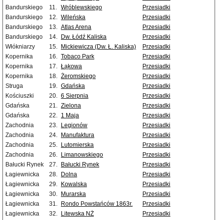
Bandurskiego
11.
Wróblewskiego
Przesiadki
Bandurskiego
12.
Wileńska
Przesiadki
Bandurskiego
13.
Atlas Arena
Przesiadki
Bandurskiego
14.
Dw. Łódź Kaliska
Przesiadki
Włókniarzy
15.
Mickiewicza (Dw. Ł. Kaliska)
Przesiadki
Kopernika
16.
Tobaco Park
Przesiadki
Kopernika
17.
Łąkowa
Przesiadki
Kopernika
18.
Żeromskiego
Przesiadki
Struga
19.
Gdańska
Przesiadki
Kościuszki
20.
6 Sierpnia
Przesiadki
Gdańska
21.
Zielona
Przesiadki
Gdańska
22.
1 Maja
Przesiadki
Zachodnia
23.
Legionów
Przesiadki
Zachodnia
24.
Manufaktura
Przesiadki
Zachodnia
25.
Lutomierska
Przesiadki
Zachodnia
26.
Limanowskiego
Przesiadki
Bałucki Rynek
27.
Bałucki Rynek
Przesiadki
Łagiewnicka
28.
Dolna
Przesiadki
Łagiewnicka
29.
Kowalska
Przesiadki
Łagiewnicka
30.
Murarska
Przesiadki
Łagiewnicka
31.
Rondo Powstańców 1863r.
Przesiadki
Łagiewnicka
32.
Litewska NŻ
Przesiadki