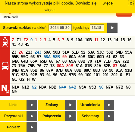
Nasza strona wykorzystuje pliki cookie. Dowiedz się
więcej
x
#
więcej.
Sprawdź rozkład na dzień:
i godzinę:
Z
Z1
Z2
0
1
2
3
4
5
6
7
8
9
10A
10B
11
12
13
14
15
16
41
43
45
Z3
Z6
Z13
Z43
50A
50B
51A
51B
52
53A
53C
53B
54B
55A
55B
55C
56
57
58A
58B
59
60A
60B
60C
60D
61
62
63
64A
64B
65A
65B
66
67
68
69A
69B
70
71A
71B
72A
72B
73
75A
75B
76
77
78
80A
80B
81A
81B
82A
82B
83
84A
84B
85A
85B
86
87A
87B
88A
88B
88C
88D
89
90
91A
91B
91C
92A
92B
93
94
96
97A
97B
99
100
101
201
202
6.
F1
G1
G2
H
W
N1A
N1B
N2
N3A
N3B
N4A
N4B
N5A
N5B
N6
N7A
N7B
N8
N9
Linie
Zmiany
Utrudnienia
Przystanki
Połączenia
Schematy
Pobierz