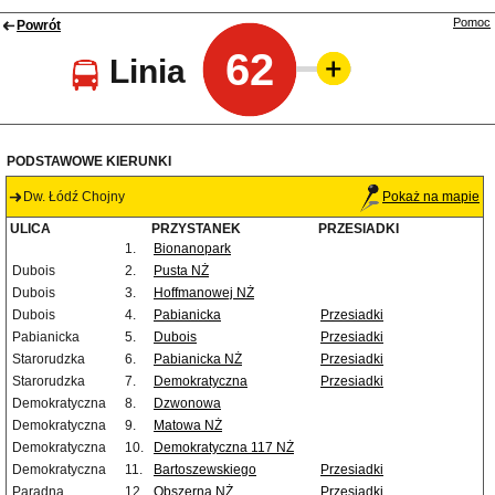
Pomoc
Powrót
62
Linia
PODSTAWOWE KIERUNKI
Dw. Łódź Chojny
Pokaż na mapie
ULICA
PRZYSTANEK
PRZESIADKI
1.
Bionanopark
Dubois
2.
Pusta NŻ
Dubois
3.
Hoffmanowej NŻ
Dubois
4.
Pabianicka
Przesiadki
Pabianicka
5.
Dubois
Przesiadki
Starorudzka
6.
Pabianicka NŻ
Przesiadki
Starorudzka
7.
Demokratyczna
Przesiadki
Demokratyczna
8.
Dzwonowa
Demokratyczna
9.
Matowa NŻ
Demokratyczna
10.
Demokratyczna 117 NŻ
Demokratyczna
11.
Bartoszewskiego
Przesiadki
Paradna
12.
Obszerna NŻ
Przesiadki