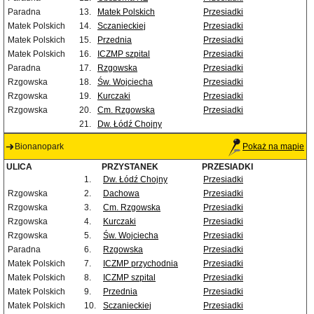
Paradna
13.
Matek Polskich
Przesiadki
Matek Polskich
14.
Sczanieckiej
Przesiadki
Matek Polskich
15.
Przednia
Przesiadki
Matek Polskich
16.
ICZMP szpital
Przesiadki
Paradna
17.
Rzgowska
Przesiadki
Rzgowska
18.
Św. Wojciecha
Przesiadki
Rzgowska
19.
Kurczaki
Przesiadki
Rzgowska
20.
Cm. Rzgowska
Przesiadki
21.
Dw. Łódź Chojny
Bionanopark
Pokaż na mapie
ULICA
PRZYSTANEK
PRZESIADKI
1.
Dw. Łódź Chojny
Przesiadki
Rzgowska
2.
Dachowa
Przesiadki
Rzgowska
3.
Cm. Rzgowska
Przesiadki
Rzgowska
4.
Kurczaki
Przesiadki
Rzgowska
5.
Św. Wojciecha
Przesiadki
Paradna
6.
Rzgowska
Przesiadki
Matek Polskich
7.
ICZMP przychodnia
Przesiadki
Matek Polskich
8.
ICZMP szpital
Przesiadki
Matek Polskich
9.
Przednia
Przesiadki
Matek Polskich
10.
Sczanieckiej
Przesiadki