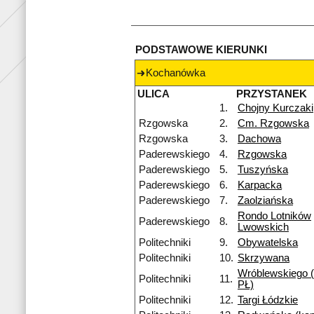
PODSTAWOWE KIERUNKI
Kochanówka
ULICA
PRZYSTANEK
1.
Chojny Kurczaki
Rzgowska
2.
Cm. Rzgowska
Rzgowska
3.
Dachowa
Paderewskiego
4.
Rzgowska
Paderewskiego
5.
Tuszyńska
Paderewskiego
6.
Karpacka
Paderewskiego
7.
Zaolziańska
Rondo Lotników
Paderewskiego
8.
Lwowskich
Politechniki
9.
Obywatelska
Politechniki
10.
Skrzywana
Wróblewskiego 
Politechniki
11.
PŁ)
Politechniki
12.
Targi Łódzkie