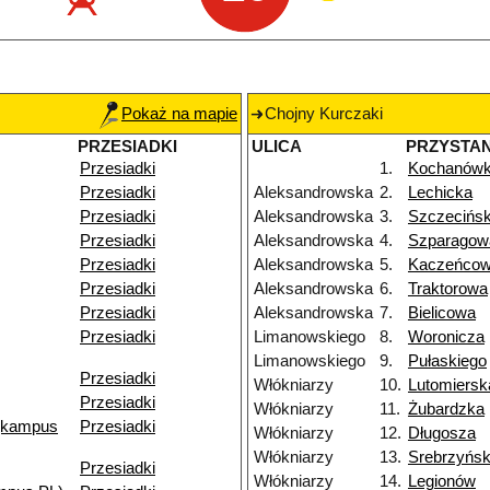
Pokaż na mapie
Chojny Kurczaki
PRZESIADKI
ULICA
PRZYSTA
Przesiadki
1.
Kochanów
Przesiadki
Aleksandrowska
2.
Lechicka
Przesiadki
Aleksandrowska
3.
Szczecińs
Przesiadki
Aleksandrowska
4.
Szparagow
Przesiadki
Aleksandrowska
5.
Kaczeńco
Przesiadki
Aleksandrowska
6.
Traktorowa
Przesiadki
Aleksandrowska
7.
Bielicowa
Przesiadki
Limanowskiego
8.
Woronicza
Limanowskiego
9.
Pułaskiego
Przesiadki
Włókniarzy
10.
Lutomiersk
Przesiadki
Włókniarzy
11.
Żubardzka
(kampus
Przesiadki
Włókniarzy
12.
Długosza
Włókniarzy
13.
Srebrzyńs
Przesiadki
Włókniarzy
14.
Legionów