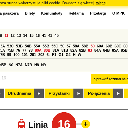
sza strona wykorzystuje pliki cookie. Dowiedz się więcej.
więcej
a pasażera
Bilety
Komunikaty
Reklama
Przetargi
O MPK
0B
11
12
13
14
15
16
41
43
45
53A
53C
53B
54B
55A
55B
55C
56
57
58A
58B
59
60A
60B
60C
60
75A
75B
76
77
78
80A
80B
81A
81B
82A
82B
83
84A
84B
85A
85B
97B
99
100
101
201
202
6.
F1
G1
G2
H
W
N5B
N6
N7A
N7B
N8
N9
a 16
Sprawdź rozkład na d
Utrudnienia
Przystanki
Połączenia
16
Linia