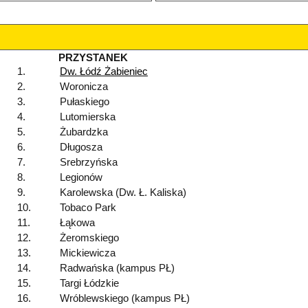
PRZYSTANEK
1.
Dw. Łódź Żabieniec
2.
Woronicza
3.
Pułaskiego
4.
Lutomierska
5.
Żubardzka
6.
Długosza
7.
Srebrzyńska
8.
Legionów
9.
Karolewska (Dw. Ł. Kaliska)
10.
Tobaco Park
11.
Łąkowa
12.
Żeromskiego
13.
Mickiewicza
14.
Radwańska (kampus PŁ)
15.
Targi Łódzkie
16.
Wróblewskiego (kampus PŁ)