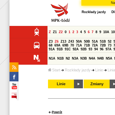
Na
Rozkłady jazdy
Dl
Z
Z1
Z2
0
1
2
3
4
5
6
7
8
9
10A
1
Z3
Z6
Z13
Z43
50A
50B
51A
51B
52
68
69A
69B
70
71A
71B
72A
72B
73
91A
91B
91C
92A
92B
93
94
96
97A
N1A
N1B
N2
N3A
N3B
N4A
N4B
N5A
Start
Rozkłady jazdy
Linie
Lini
Linie
Zmiany
Powrót