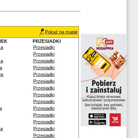
Pokaż na mapie
NEK
PRZESIADKI
ka
Przesiadki
Przesiadki
ka
Przesiadki
a
Przesiadki
wa
Przesiadki
Przesiadki
Przesiadki
Przesiadki
Przesiadki
a
Przesiadki
Przesiadki
Przesiadki
ka
Przesiadki
Przesiadki