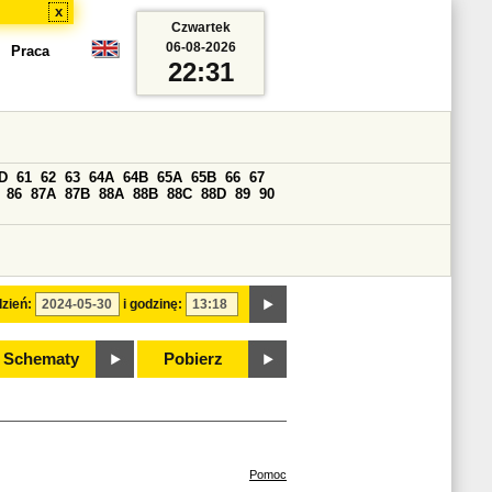
x
Czwartek
06-08-2026
Praca
22:31
D
61
62
63
64A
64B
65A
65B
66
67
86
87A
87B
88A
88B
88C
88D
89
90
zień:
i godzinę:
Schematy
Pobierz
Pomoc