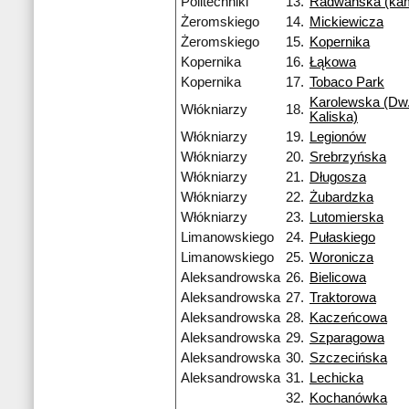
Politechniki
13.
Radwańska (ka
Żeromskiego
14.
Mickiewicza
Żeromskiego
15.
Kopernika
Kopernika
16.
Łąkowa
Kopernika
17.
Tobaco Park
Karolewska (Dw.
Włókniarzy
18.
Kaliska)
Włókniarzy
19.
Legionów
Włókniarzy
20.
Srebrzyńska
Włókniarzy
21.
Długosza
Włókniarzy
22.
Żubardzka
Włókniarzy
23.
Lutomierska
Limanowskiego
24.
Pułaskiego
Limanowskiego
25.
Woronicza
Aleksandrowska
26.
Bielicowa
Aleksandrowska
27.
Traktorowa
Aleksandrowska
28.
Kaczeńcowa
Aleksandrowska
29.
Szparagowa
Aleksandrowska
30.
Szczecińska
Aleksandrowska
31.
Lechicka
32.
Kochanówka