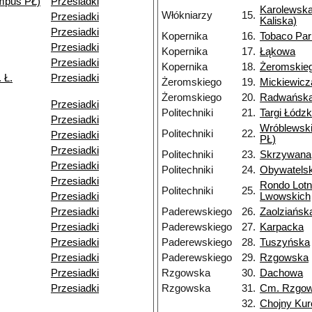
mpus PŁ)
Przesiadki
Karolewska
Włókniarzy
15.
Przesiadki
Kaliska)
Przesiadki
Kopernika
16.
Tobaco Par
Przesiadki
Kopernika
17.
Łąkowa
Przesiadki
Kopernika
18.
Żeromskie
 Ł.
Przesiadki
Żeromskiego
19.
Mickiewicz
Żeromskiego
20.
Radwańska
Przesiadki
Politechniki
21.
Targi Łódzk
Przesiadki
Wróblewsk
Politechniki
22.
Przesiadki
PŁ)
Przesiadki
Politechniki
23.
Skrzywana
Przesiadki
Politechniki
24.
Obywatels
Przesiadki
Rondo Lotn
Politechniki
25.
Przesiadki
Lwowskich
Przesiadki
Paderewskiego
26.
Zaolziańsk
Przesiadki
Paderewskiego
27.
Karpacka
Przesiadki
Paderewskiego
28.
Tuszyńska
Przesiadki
Paderewskiego
29.
Rzgowska
Przesiadki
Rzgowska
30.
Dachowa
Przesiadki
Rzgowska
31.
Cm. Rzgo
32.
Chojny Kur