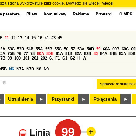
sza strona wykorzystuje pliki cookie. Dowiedz się więcej.
więcej
a pasażera
Bilety
Komunikaty
Reklama
Przetargi
O MPK
0B
11
12
13
14
15
16
41
43
45
53A
53C
53B
54B
55A
55B
55C
56
57
58A
58B
59
60A
60B
60C
60
75A
75B
76
77
78
80A
80B
81A
81B
82A
82B
83
84A
84B
85A
85B
97B
99
100
101
201
202
6.
F1
G1
G2
H
W
N5B
N6
N7A
N7B
N8
N9
a 99
Sprawdź rozkład na d
Utrudnienia
Przystanki
Połączenia
99
Linia