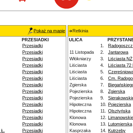
Pokaż na mapie
Retkinia
PRZESIADKI
ULICA
PRZYSTAN
Przesiadki
1.
Radogoszcz
Przesiadki
11 Listopada
2.
Jantarowa
Przesiadki
Włókniarzy
3.
Liściasta NŻ
Przesiadki
Liściasta
4.
Liściasta 72
Przesiadki
Liściasta
5.
Czereśniow
Przesiadki
Liściasta
6.
Cm. Radogo
Przesiadki
Zgierska
7.
Biegańskieg
Przesiadki
Pojezierska
8.
Zgierska
Przesiadki
Pojezierska
9.
Sierakowski
Przesiadki
Hipoteczna
10.
Pojezierska
Przesiadki
Hipoteczna
11.
Olsztyńska
Przesiadki
Klonowa
12.
Limanowski
Przesiadki
Klonowa
13.
Lutomierska
 Ł.
Przesiadki
Kasprzaka
14.
Kutrzeby