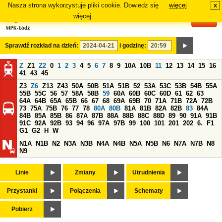
Nasza strona wykorzystuje pliki cookie. Dowiedz się
więcej
x
#
więcej.
Sprawdź rozkład na dzień:
i godzinę:
Z
Z1
Z2
0
1
2
3
4
5
6
7
8
9
10A
10B
11
12
13
14
15
16
41
43
45
Z3
Z6
Z13
Z43
50A
50B
51A
51B
52
53A
53C
53B
54B
55A
55B
55C
56
57
58A
58B
59
60A
60B
60C
60D
61
62
63
64A
64B
65A
65B
66
67
68
69A
69B
70
71A
71B
72A
72B
73
75A
75B
76
77
78
80A
80B
81A
81B
82A
82B
83
84A
84B
85A
85B
86
87A
87B
88A
88B
88C
88D
89
90
91A
91B
91C
92A
92B
93
94
96
97A
97B
99
100
101
201
202
6.
F1
G1
G2
H
W
N1A
N1B
N2
N3A
N3B
N4A
N4B
N5A
N5B
N6
N7A
N7B
N8
N9
Linie
Zmiany
Utrudnienia
Przystanki
Połączenia
Schematy
Pobierz