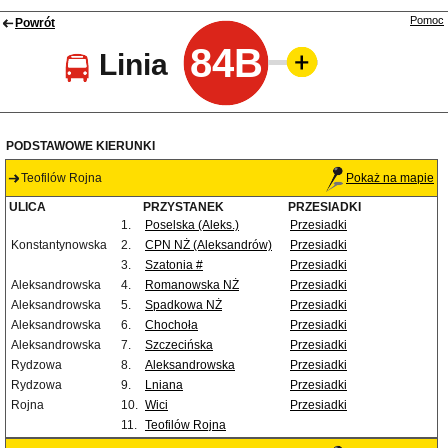
Pomoc
Powrót
84B
Linia
PODSTAWOWE KIERUNKI
Teofilów Rojna
Pokaż na mapie
ULICA
PRZYSTANEK
PRZESIADKI
1.
Poselska (Aleks.)
Przesiadki
Konstantynowska
2.
CPN NŻ (Aleksandrów)
Przesiadki
3.
Szatonia #
Przesiadki
Aleksandrowska
4.
Romanowska NŻ
Przesiadki
Aleksandrowska
5.
Spadkowa NŻ
Przesiadki
Aleksandrowska
6.
Chochoła
Przesiadki
Aleksandrowska
7.
Szczecińska
Przesiadki
Rydzowa
8.
Aleksandrowska
Przesiadki
Rydzowa
9.
Lniana
Przesiadki
Rojna
10.
Wici
Przesiadki
11.
Teofilów Rojna