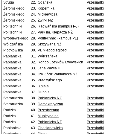
Struga
22.
Gdańska
Przesiadki
Żeromskiego
23.
Kopernika
Przesiadki
Żeromskiego
24.
Mickiewicza
Przesiadki
Żeromskiego
25.
Żwirki NŻ
Przesiadki
Politechniki
26.
Radwańska (kampus PŁ)
Przesiadki
Politechniki
27.
Park im. Klepacza NŻ
Przesiadki
Wróblewskiego
28.
Politechniki (kampus PŁ)
Przesiadki
Wólczańska
29.
Skrzywana NŻ
Przesiadki
Piotrkowska
30.
Pl. Niepodległości
Przesiadki
Pabianicka
31.
Wólczańska
Przesiadki
Pabianicka
32.
Rondo Lotników Lwowskich
Przesiadki
Pabianicka
33.
Jana Pawła II
Przesiadki
Pabianicka
34.
Dw. Łódź Pabianicka NŻ
Przesiadki
Pabianicka
35.
Prądzyńskiego
Przesiadki
Pabianicka
36.
3 Maja
Przesiadki
Pabianicka
37.
Dubois
Starorudzka
38.
Pabianicka NŻ
Przesiadki
Starorudzka
39.
Demokratyczna
Przesiadki
Rudzka
40.
Przestrzenna
Przesiadki
Rudzka
41.
Municypalna
Przesiadki
Rudzka
42.
Pabianicka NŻ
Przesiadki
Pabianicka
43.
Chocianowicka
Przesiadki