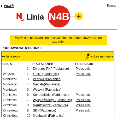
Pomoc
Powrót
N4B
Linia
Wszystkie przystanki na nocnych liniach autobusowych są na
żądanie.
PODSTAWOWE KIERUNKI
Juhasowa
Pokaż na mapie
ULICA
PRZYSTANEK
PRZESIADKI
1.
Dworzec PKP(Pabianice)
Przesiadki
Wiejska
2.
Łaska (Pabianice)
Przesiadki
Moniuszki
3.
Wiejska (Pabianice)
Moniuszki
4.
Niecała(Pabianice)
Moniuszki
5.
Wysoka (Pabianice)
Zamkowa
6.
Konopnickiej (Pabianice)
Przesiadki
Zamkowa
7.
Wyspiańskiego (Pabianice)
Przesiadki
Zamkowa
8.
Narutowicza (Pabianice)
Przesiadki
Kilińskiego
9.
SDH(Pabianice)
Przesiadki
Kilińskiego
10.
Moniuszki (Pabianice)