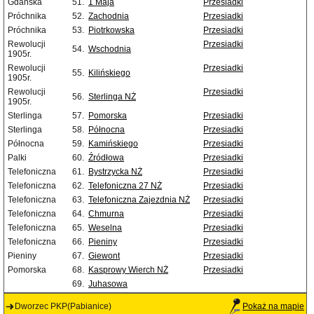
Gdańska
51.
1 Maja
Przesiadki
Próchnika
52.
Zachodnia
Przesiadki
Próchnika
53.
Piotrkowska
Przesiadki
Rewolucji
Przesiadki
54.
Wschodnia
1905r.
Rewolucji
Przesiadki
55.
Kilińskiego
1905r.
Rewolucji
Przesiadki
56.
Sterlinga NŻ
1905r.
Sterlinga
57.
Pomorska
Przesiadki
Sterlinga
58.
Północna
Przesiadki
Północna
59.
Kamińskiego
Przesiadki
Palki
60.
Źródłowa
Przesiadki
Telefoniczna
61.
Bystrzycka NŻ
Przesiadki
Telefoniczna
62.
Telefoniczna 27 NŻ
Przesiadki
Telefoniczna
63.
Telefoniczna Zajezdnia NŻ
Przesiadki
Telefoniczna
64.
Chmurna
Przesiadki
Telefoniczna
65.
Weselna
Przesiadki
Telefoniczna
66.
Pieniny
Przesiadki
Pieniny
67.
Giewont
Przesiadki
Pomorska
68.
Kasprowy Wierch NŻ
Przesiadki
69.
Juhasowa
Dworzec PKP(Pabianice)
Pokaż na mapie