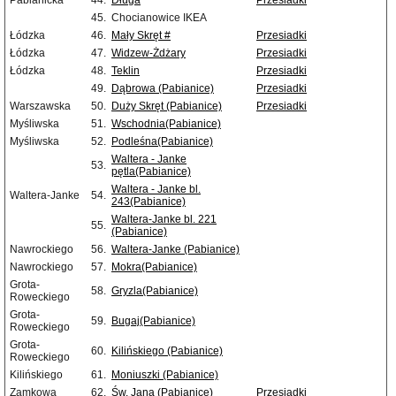
Pabianicka
44.
Długa
Przesiadki
45.
Chocianowice IKEA
Łódzka
46.
Mały Skręt #
Przesiadki
Łódzka
47.
Widzew-Żdżary
Przesiadki
Łódzka
48.
Teklin
Przesiadki
49.
Dąbrowa (Pabianice)
Przesiadki
Warszawska
50.
Duży Skręt (Pabianice)
Przesiadki
Myśliwska
51.
Wschodnia(Pabianice)
Myśliwska
52.
Podleśna(Pabianice)
Waltera - Janke
53.
pętla(Pabianice)
Waltera - Janke bl.
Waltera-Janke
54.
243(Pabianice)
Waltera-Janke bl. 221
55.
(Pabianice)
Nawrockiego
56.
Waltera-Janke (Pabianice)
Nawrockiego
57.
Mokra(Pabianice)
Grota-
58.
Gryzla(Pabianice)
Roweckiego
Grota-
59.
Bugaj(Pabianice)
Roweckiego
Grota-
60.
Kilińskiego (Pabianice)
Roweckiego
Kilińskiego
61.
Moniuszki (Pabianice)
Zamkowa
62.
Św. Jana (Pabianice)
Przesiadki