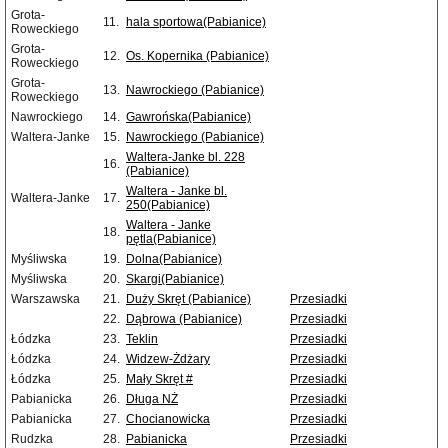
Grota-
11.
hala sportowa(Pabianice)
Roweckiego
Grota-
12.
Os. Kopernika (Pabianice)
Roweckiego
Grota-
13.
Nawrockiego (Pabianice)
Roweckiego
Nawrockiego
14.
Gawrońska(Pabianice)
Waltera-Janke
15.
Nawrockiego (Pabianice)
Waltera-Janke bl. 228
16.
(Pabianice)
Waltera - Janke bl.
Waltera-Janke
17.
250(Pabianice)
Waltera - Janke
18.
pętla(Pabianice)
Myśliwska
19.
Dolna(Pabianice)
Myśliwska
20.
Skargi(Pabianice)
Warszawska
21.
Duży Skręt (Pabianice)
Przesiadki
22.
Dąbrowa (Pabianice)
Przesiadki
Łódzka
23.
Teklin
Przesiadki
Łódzka
24.
Widzew-Żdżary
Przesiadki
Łódzka
25.
Mały Skręt #
Przesiadki
Pabianicka
26.
Długa NŻ
Przesiadki
Pabianicka
27.
Chocianowicka
Przesiadki
Rudzka
28.
Pabianicka
Przesiadki