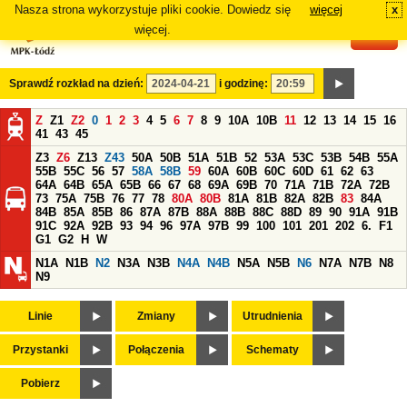
Nasza strona wykorzystuje pliki cookie. Dowiedz się
więcej
x
#
więcej.
Sprawdź rozkład na dzień:
i godzinę:
Z
Z1
Z2
0
1
2
3
4
5
6
7
8
9
10A
10B
11
12
13
14
15
16
41
43
45
Z3
Z6
Z13
Z43
50A
50B
51A
51B
52
53A
53C
53B
54B
55A
55B
55C
56
57
58A
58B
59
60A
60B
60C
60D
61
62
63
64A
64B
65A
65B
66
67
68
69A
69B
70
71A
71B
72A
72B
73
75A
75B
76
77
78
80A
80B
81A
81B
82A
82B
83
84A
84B
85A
85B
86
87A
87B
88A
88B
88C
88D
89
90
91A
91B
91C
92A
92B
93
94
96
97A
97B
99
100
101
201
202
6.
F1
G1
G2
H
W
N1A
N1B
N2
N3A
N3B
N4A
N4B
N5A
N5B
N6
N7A
N7B
N8
N9
Linie
Zmiany
Utrudnienia
Przystanki
Połączenia
Schematy
Pobierz