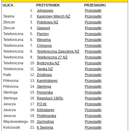
ULICA
PRZYSTANEK
PRZESIADKI
1.
Juhasowa
Przesiadki
Skalna
2.
Kasprowy Wierch NŻ
Przesiadki
Zbocze
3.
Potokowa NŻ
Przesiadki
Zbocze
4.
Giewont
Przesiadki
Telefoniczna
5.
Pieniny
Przesiadki
Telefoniczna
6.
Weselna
Przesiadki
Telefoniczna
7.
Chmurna
Przesiadki
Telefoniczna
8.
Telefoniczna Zajezdnia NŻ
Przesiadki
Telefoniczna
9.
Telefoniczna 27 NŻ
Przesiadki
Telefoniczna
10.
Bystrzycka NŻ
Przesiadki
Telefoniczna
11.
Tamka NŻ
Przesiadki
Palki
12.
Źródłowa
Przesiadki
Północna
13.
Kamińskiego
Przesiadki
Północna
14.
Sterlinga
Przesiadki
Sterlinga
15.
Pomorska
Przesiadki
Sterlinga
16.
Rewolucji 1905r.
Przesiadki
Jaracza
17.
P.O.W.
Przesiadki
Jaracza
18.
Kilińskiego
Przesiadki
Jaracza
19.
Piotrkowska
Przesiadki
Więckowskiego
20.
Zachodnia
Przesiadki
Kościuszki
21.
6 Sierpnia
Przesiadki