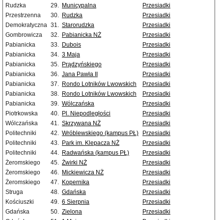
Rudzka
29.
Municypalna
Przesiadki
Przestrzenna
30.
Rudzka
Przesiadki
Demokratyczna
31.
Starorudzka
Przesiadki
Gombrowicza
32.
Pabianicka NŻ
Przesiadki
Pabianicka
33.
Dubois
Przesiadki
Pabianicka
34.
3 Maja
Przesiadki
Pabianicka
35.
Prądzyńskiego
Przesiadki
Pabianicka
36.
Jana Pawła II
Przesiadki
Pabianicka
37.
Rondo Lotników Lwowskich
Przesiadki
Pabianicka
38.
Rondo Lotników Lwowskich
Przesiadki
Pabianicka
39.
Wólczańska
Przesiadki
Piotrkowska
40.
Pl. Niepodległości
Przesiadki
Wólczańska
41.
Skrzywana NŻ
Przesiadki
Politechniki
42.
Wróblewskiego (kampus PŁ)
Przesiadki
Politechniki
43.
Park im. Klepacza NŻ
Przesiadki
Politechniki
44.
Radwańska (kampus PŁ)
Przesiadki
Żeromskiego
45.
Żwirki NŻ
Przesiadki
Żeromskiego
46.
Mickiewicza NŻ
Przesiadki
Żeromskiego
47.
Kopernika
Przesiadki
Struga
48.
Gdańska
Przesiadki
Kościuszki
49.
6 Sierpnia
Przesiadki
Gdańska
50.
Zielona
Przesiadki