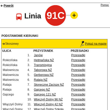
Pomoc
Powrót
91C
Linia
PODSTAWOWE KIERUNKI
Skoszewy
Pokaż na mapie
ULICA
PRZYSTANEK
PRZESIADKI
1.
Janów
Przesiadki
Rokicińska
2.
Hetmańska NŻ
Przesiadki
Rokicińska
3.
Transmisyjna
Przesiadki
Malownicza
4.
Taborowa NŻ
Przesiadki
Malownicza
5.
Gerberowa NŻ
Przesiadki
Malownicza
6.
Rataja NŻ
Przesiadki
Rataja
7.
Słoneczne Zacisze NŻ
Przesiadki
Rataja
8.
Gajcego NŻ
Przesiadki
Gajcego
9.
Gajcego 121 NŻ
Przesiadki
10.
Wiączyń Dolny 96 NŻ
Przesiadki
Wiączyń Dolny
11.
Wiączyń Dolny 42 NŻ
Przesiadki
Wiączyń Dolny
12.
Wiączyń Dolny Szkoła
Przesiadki