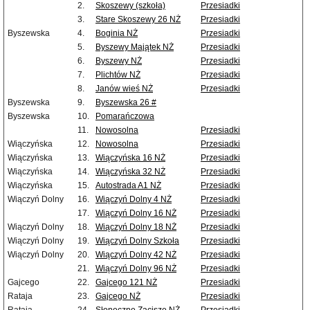
2.
Skoszewy (szkoła)
Przesiadki
3.
Stare Skoszewy 26 NŻ
Przesiadki
Byszewska
4.
Boginia NŻ
Przesiadki
5.
Byszewy Majątek NŻ
Przesiadki
6.
Byszewy NŻ
Przesiadki
7.
Plichtów NŻ
Przesiadki
8.
Janów wieś NŻ
Przesiadki
Byszewska
9.
Byszewska 26 #
Byszewska
10.
Pomarańczowa
11.
Nowosolna
Przesiadki
Wiączyńska
12.
Nowosolna
Przesiadki
Wiączyńska
13.
Wiączyńska 16 NŻ
Przesiadki
Wiączyńska
14.
Wiączyńska 32 NŻ
Przesiadki
Wiączyńska
15.
Autostrada A1 NŻ
Przesiadki
Wiączyń Dolny
16.
Wiączyń Dolny 4 NŻ
Przesiadki
17.
Wiączyń Dolny 16 NŻ
Przesiadki
Wiączyń Dolny
18.
Wiączyń Dolny 18 NŻ
Przesiadki
Wiączyń Dolny
19.
Wiączyń Dolny Szkoła
Przesiadki
Wiączyń Dolny
20.
Wiączyń Dolny 42 NŻ
Przesiadki
21.
Wiączyń Dolny 96 NŻ
Przesiadki
Gajcego
22.
Gajcego 121 NŻ
Przesiadki
Rataja
23.
Gajcego NŻ
Przesiadki