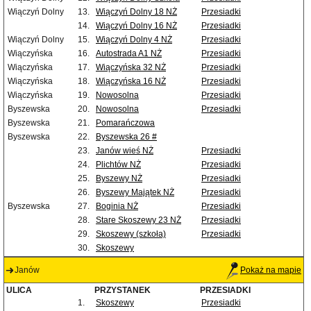
Wiączyń Dolny
13.
Wiączyń Dolny 18 NŻ
Przesiadki
14.
Wiączyń Dolny 16 NŻ
Przesiadki
Wiączyń Dolny
15.
Wiączyń Dolny 4 NŻ
Przesiadki
Wiączyńska
16.
Autostrada A1 NŻ
Przesiadki
Wiączyńska
17.
Wiączyńska 32 NŻ
Przesiadki
Wiączyńska
18.
Wiączyńska 16 NŻ
Przesiadki
Wiączyńska
19.
Nowosolna
Przesiadki
Byszewska
20.
Nowosolna
Przesiadki
Byszewska
21.
Pomarańczowa
Byszewska
22.
Byszewska 26 #
23.
Janów wieś NŻ
Przesiadki
24.
Plichtów NŻ
Przesiadki
25.
Byszewy NŻ
Przesiadki
26.
Byszewy Majątek NŻ
Przesiadki
Byszewska
27.
Boginia NŻ
Przesiadki
28.
Stare Skoszewy 23 NŻ
Przesiadki
29.
Skoszewy (szkoła)
Przesiadki
30.
Skoszewy
Janów
Pokaż na mapie
ULICA
PRZYSTANEK
PRZESIADKI
1.
Skoszewy
Przesiadki