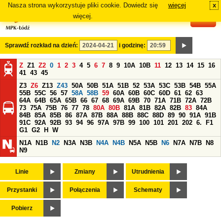
Nasza strona wykorzystuje pliki cookie. Dowiedz się
więcej
x
#
więcej.
Sprawdź rozkład na dzień:
i godzinę:
Z
Z1
Z2
0
1
2
3
4
5
6
7
8
9
10A
10B
11
12
13
14
15
16
41
43
45
Z3
Z6
Z13
Z43
50A
50B
51A
51B
52
53A
53C
53B
54B
55A
55B
55C
56
57
58A
58B
59
60A
60B
60C
60D
61
62
63
64A
64B
65A
65B
66
67
68
69A
69B
70
71A
71B
72A
72B
73
75A
75B
76
77
78
80A
80B
81A
81B
82A
82B
83
84A
84B
85A
85B
86
87A
87B
88A
88B
88C
88D
89
90
91A
91B
91C
92A
92B
93
94
96
97A
97B
99
100
101
201
202
6.
F1
G1
G2
H
W
N1A
N1B
N2
N3A
N3B
N4A
N4B
N5A
N5B
N6
N7A
N7B
N8
N9
Linie
Zmiany
Utrudnienia
Przystanki
Połączenia
Schematy
Pobierz