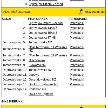
13.
Jędrzejów Przem. Zachód
Dw. Łódź Dąbrowa
Pokaż na mapie
ULICA
PRZYSTANEK
PRZESIADKI
1.
Jędrzejów Przem. Zachód
Przesiadki
2.
Jędrzejowska 43A NŻ
Przesiadki
3.
Jędrzejowska 45A NŻ
Przesiadki
4.
Jędrzejowska 47 NŻ
Przesiadki
Jędrzejowska
5.
Tomaszowska NŻ
Ofiar Terroryzmu 11 Września
Przesiadki
Tomaszowska
6.
NŻ
Tomaszowska
7.
Ofiar Terroryzmu 11 Września
Przesiadki
Tomaszowska
8.
Olechowska
Przesiadki
Tomaszowska
9.
Bławatna NŻ
Przesiadki
Dąbrowskiego
10.
Tomaszowska NŻ
Przesiadki
Dąbrowskiego
11.
Lodowa
Przesiadki
Dąbrowskiego
12.
Ossendowskiego NŻ
Przesiadki
Dąbrowskiego
13.
Dw. Łódź Dąbrowa NŻ
Przesiadki
Dąbrowskiego
14.
Podhalańska
15.
Dw. Łódź Dąbrowa
INNE KIERUNKI