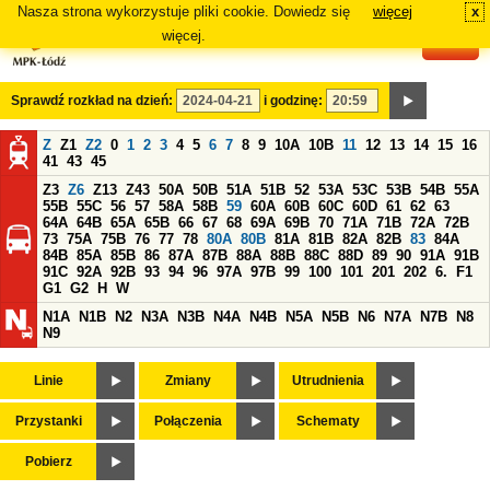
Nasza strona wykorzystuje pliki cookie. Dowiedz się
więcej
x
#
więcej.
Sprawdź rozkład na dzień:
i godzinę:
Z
Z1
Z2
0
1
2
3
4
5
6
7
8
9
10A
10B
11
12
13
14
15
16
41
43
45
Z3
Z6
Z13
Z43
50A
50B
51A
51B
52
53A
53C
53B
54B
55A
55B
55C
56
57
58A
58B
59
60A
60B
60C
60D
61
62
63
64A
64B
65A
65B
66
67
68
69A
69B
70
71A
71B
72A
72B
73
75A
75B
76
77
78
80A
80B
81A
81B
82A
82B
83
84A
84B
85A
85B
86
87A
87B
88A
88B
88C
88D
89
90
91A
91B
91C
92A
92B
93
94
96
97A
97B
99
100
101
201
202
6.
F1
G1
G2
H
W
N1A
N1B
N2
N3A
N3B
N4A
N4B
N5A
N5B
N6
N7A
N7B
N8
N9
Linie
Zmiany
Utrudnienia
Przystanki
Połączenia
Schematy
Pobierz