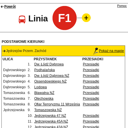
Pomoc
Powrót
F1
Linia
PODSTAWOWE KIERUNKI
Jędrzejów Przem. Zachód
Pokaż na mapie
ULICA
PRZYSTANEK
PRZESIADKI
1.
Dw. Łódź Dąbrowa
Przesiadki
Dąbrowskiego
2.
Podhalańska
Przesiadki
Dąbrowskiego
3.
Dw. Łódź Dąbrowa NŻ
Przesiadki
Dąbrowskiego
4.
Ossendowskiego NŻ
Przesiadki
Dąbrowskiego
5.
Lodowa
Przesiadki
Tomaszowska
6.
Bławatna NŻ
Przesiadki
Tomaszowska
7.
Olechowska
Przesiadki
Tomaszowska
8.
Ofiar Terroryzmu 11 Września
Przesiadki
Jędrzejowska
9.
Tomaszowska NŻ
10.
Jędrzejowska 47 NŻ
Przesiadki
11.
Jędrzejowska 45A NŻ
Przesiadki
12.
Jędrzejowska 43A NŻ
Przesiadki