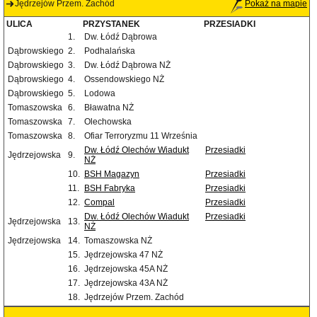
Jędrzejów Przem. Zachód
Pokaż na mapie
ULICA
PRZYSTANEK
PRZESIADKI
1.
Dw. Łódź Dąbrowa
Dąbrowskiego
2.
Podhalańska
Dąbrowskiego
3.
Dw. Łódź Dąbrowa NŻ
Dąbrowskiego
4.
Ossendowskiego NŻ
Dąbrowskiego
5.
Lodowa
Tomaszowska
6.
Bławatna NŻ
Tomaszowska
7.
Olechowska
Tomaszowska
8.
Ofiar Terroryzmu 11 Września
Dw. Łódź Olechów Wiadukt
Przesiadki
Jędrzejowska
9.
NŻ
10.
BSH Magazyn
Przesiadki
11.
BSH Fabryka
Przesiadki
12.
Compal
Przesiadki
Dw. Łódź Olechów Wiadukt
Przesiadki
Jędrzejowska
13.
NŻ
Jędrzejowska
14.
Tomaszowska NŻ
15.
Jędrzejowska 47 NŻ
16.
Jędrzejowska 45A NŻ
17.
Jędrzejowska 43A NŻ
18.
Jędrzejów Przem. Zachód