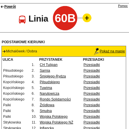
Pomoc
Powrót
60B
Linia
PODSTAWOWE KIERUNKI
Michałówek / Dobra
Pokaż na mapie
ULICA
PRZYSTANEK
PRZESIADKI
1.
CH Tulipan
Przesiadki
Piłsudskiego
2.
Sarnia
Przesiadki
Piłsudskiego
3.
Śmigłego-Rydza
Przesiadki
Kopcińskiego
4.
Piłsudskiego
Przesiadki
Kopcińskiego
5.
Tuwima
Przesiadki
Kopcińskiego
6.
Narutowicza
Przesiadki
Kopcińskiego
7.
Rondo Solidarności
Przesiadki
Palki
8.
Źródłowa
Przesiadki
Palki
9.
Smutna
Przesiadki
Palki
10.
Wojska Polskiego
Przesiadki
Strykowska
11.
Wojska Polskiego NŻ
Przesiadki
Strykowska
12.
Inflancka
Przesiadki