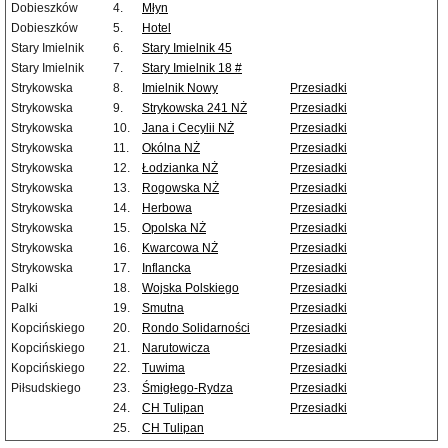
Dobieszków
4.
Młyn
Dobieszków
5.
Hotel
Stary Imielnik
6.
Stary Imielnik 45
Stary Imielnik
7.
Stary Imielnik 18 #
Strykowska
8.
Imielnik Nowy
Przesiadki
Strykowska
9.
Strykowska 241 NŻ
Przesiadki
Strykowska
10.
Jana i Cecylii NŻ
Przesiadki
Strykowska
11.
Okólna NŻ
Przesiadki
Strykowska
12.
Łodzianka NŻ
Przesiadki
Strykowska
13.
Rogowska NŻ
Przesiadki
Strykowska
14.
Herbowa
Przesiadki
Strykowska
15.
Opolska NŻ
Przesiadki
Strykowska
16.
Kwarcowa NŻ
Przesiadki
Strykowska
17.
Inflancka
Przesiadki
Palki
18.
Wojska Polskiego
Przesiadki
Palki
19.
Smutna
Przesiadki
Kopcińskiego
20.
Rondo Solidarności
Przesiadki
Kopcińskiego
21.
Narutowicza
Przesiadki
Kopcińskiego
22.
Tuwima
Przesiadki
Piłsudskiego
23.
Śmigłego-Rydza
Przesiadki
24.
CH Tulipan
Przesiadki
25.
CH Tulipan