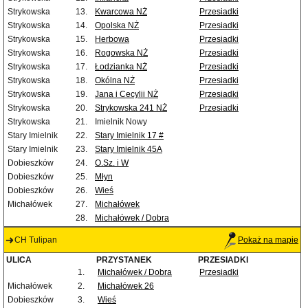
Strykowska
13.
Kwarcowa NŻ
Przesiadki
Strykowska
14.
Opolska NŻ
Przesiadki
Strykowska
15.
Herbowa
Przesiadki
Strykowska
16.
Rogowska NŻ
Przesiadki
Strykowska
17.
Łodzianka NŻ
Przesiadki
Strykowska
18.
Okólna NŻ
Przesiadki
Strykowska
19.
Jana i Cecylii NŻ
Przesiadki
Strykowska
20.
Strykowska 241 NŻ
Przesiadki
Strykowska
21.
Imielnik Nowy
Stary Imielnik
22.
Stary Imielnik 17 #
Stary Imielnik
23.
Stary Imielnik 45A
Dobieszków
24.
O.Sz. i W
Dobieszków
25.
Młyn
Dobieszków
26.
Wieś
Michałówek
27.
Michałówek
28.
Michałówek / Dobra
CH Tulipan
Pokaż na mapie
ULICA
PRZYSTANEK
PRZESIADKI
1.
Michałówek / Dobra
Przesiadki
Michałówek
2.
Michałówek 26
Dobieszków
3.
Wieś