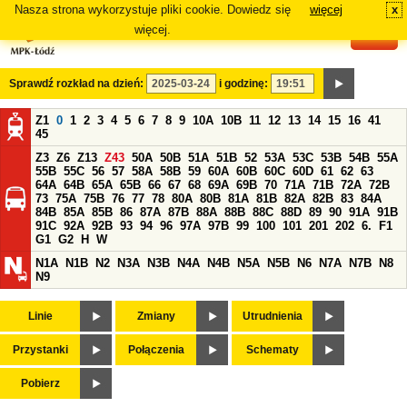
Nasza strona wykorzystuje pliki cookie. Dowiedz się
więcej
x
#
więcej.
Sprawdź rozkład na dzień:
i godzinę:
Z1
0
1
2
3
4
5
6
7
8
9
10A
10B
11
12
13
14
15
16
41
45
Z3
Z6
Z13
Z43
50A
50B
51A
51B
52
53A
53C
53B
54B
55A
55B
55C
56
57
58A
58B
59
60A
60B
60C
60D
61
62
63
64A
64B
65A
65B
66
67
68
69A
69B
70
71A
71B
72A
72B
73
75A
75B
76
77
78
80A
80B
81A
81B
82A
82B
83
84A
84B
85A
85B
86
87A
87B
88A
88B
88C
88D
89
90
91A
91B
91C
92A
92B
93
94
96
97A
97B
99
100
101
201
202
6.
F1
G1
G2
H
W
N1A
N1B
N2
N3A
N3B
N4A
N4B
N5A
N5B
N6
N7A
N7B
N8
N9
Linie
Zmiany
Utrudnienia
Przystanki
Połączenia
Schematy
Pobierz