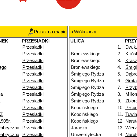
Pokaż na mapie
Włókniarzy
NEK
PRZESIADKI
ULICA
PRZ
y
Przesiadki
1.
Dw. Ł
Przesiadki
Broniewskiego
2.
Kiliń
Przesiadki
Broniewskiego
3.
Kras
iego
Przesiadki
Broniewskiego
4.
Śmig
Przesiadki
Śmigłego Rydza
5.
Dąbr
Przesiadki
Śmigłego Rydza
6.
Grot
Przesiadki
Śmigłego Rydza
7.
Przy
ka
Przesiadki
Śmigłego Rydza
8.
Milio
a
Przesiadki
Śmigłego Rydza
9.
Zbior
Przesiadki
Kopcińskiego
10.
Piłsu
NŻ
Przesiadki
Kopcińskiego
11.
Tuwi
1905r.
Przesiadki
Kopcińskiego
12.
Narut
Fabryczna
Przesiadki
Jaracza
13.
Wier
Fabryczna
Przesiadki
Uniwersytecka
14.
Narut