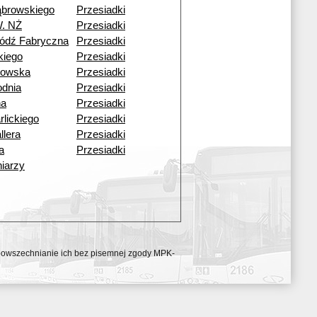
ąbrowskiego
Przesiadki
W. NŻ
Przesiadki
ódź Fabryczna
Przesiadki
skiego
Przesiadki
kowska
Przesiadki
dnia
Przesiadki
na
Przesiadki
rlickiego
Przesiadki
llera
Przesiadki
a
Przesiadki
iarzy
ozpowszechnianie ich bez pisemnej zgody MPK-