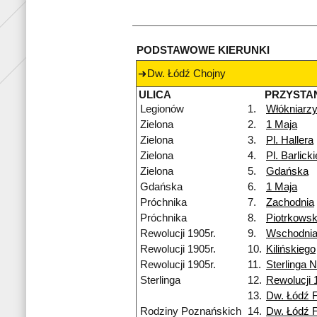
PODSTAWOWE KIERUNKI
Dw. Łódź Chojny
ULICA
PRZYSTA
Legionów
1.
Włókniarz
Zielona
2.
1 Maja
Zielona
3.
Pl. Hallera
Zielona
4.
Pl. Barlick
Zielona
5.
Gdańska
Gdańska
6.
1 Maja
Próchnika
7.
Zachodnia
Próchnika
8.
Piotrkows
Rewolucji 1905r.
9.
Wschodni
Rewolucji 1905r.
10.
Kilińskiego
Rewolucji 1905r.
11.
Sterlinga 
Sterlinga
12.
Rewolucji 
13.
Dw. Łódź 
Rodziny Poznańskich
14.
Dw. Łódź 