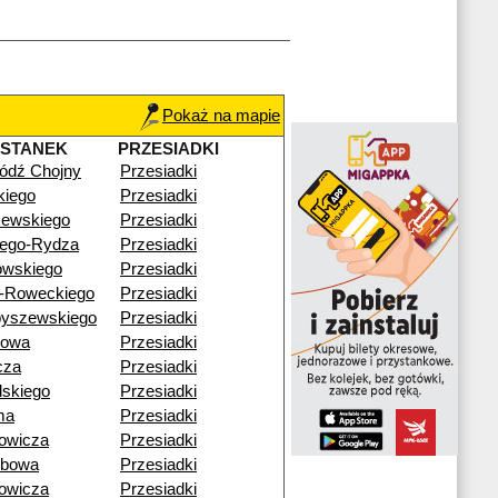
Pokaż na mapie
YSTANEK
PRZESIADKI
ódź Chojny
Przesiadki
skiego
Przesiadki
zewskiego
Przesiadki
łego-Rydza
Przesiadki
owskiego
Przesiadki
a-Roweckiego
Przesiadki
byszewskiego
Przesiadki
nowa
Przesiadki
cza
Przesiadki
dskiego
Przesiadki
ma
Przesiadki
owicza
Przesiadki
zbowa
Przesiadki
owicza
Przesiadki