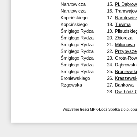
Narutowicza
15.
Pl. Dąbrow
Narutowicza
16.
Tramwajo
Kopcińskiego
17.
Narutowic
Kopcińskiego
18.
Tuwima
Śmigłego Rydza
19.
Piłsudskie
Śmigłego Rydza
20.
Zbiorcza
Śmigłego Rydza
21.
Milionowa
Śmigłego Rydza
22.
Przybysze
Śmigłego Rydza
23.
Grota-Row
Śmigłego Rydza
24.
Dąbrowski
Śmigłego Rydza
25.
Broniewsk
Broniewskiego
26.
Kraszewsk
Rzgowska
27.
Bankowa
28.
Dw. Łódź 
Wszystkie treści MPK-Łódź Spółka z o.o. op