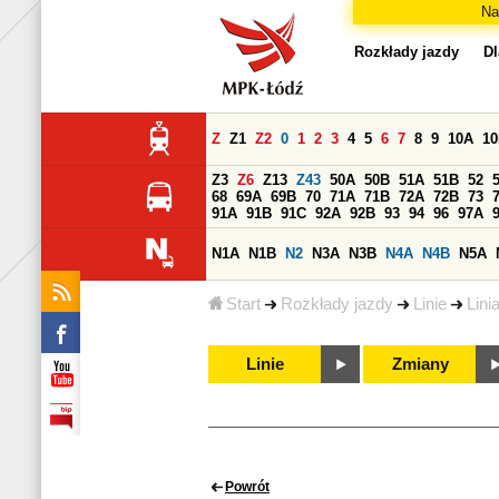
Na
Rozkłady jazdy
Dl
Z
Z1
Z2
0
1
2
3
4
5
6
7
8
9
10A
1
Z3
Z6
Z13
Z43
50A
50B
51A
51B
52
68
69A
69B
70
71A
71B
72A
72B
73
91A
91B
91C
92A
92B
93
94
96
97A
N1A
N1B
N2
N3A
N3B
N4A
N4B
N5A
Start
Rozkłady jazdy
Linie
Lini
Linie
Zmiany
Powrót