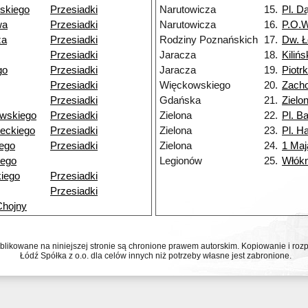
skiego
Przesiadki
Narutowicza
15.
Pl. D
wa
Przesiadki
Narutowicza
16.
P.O.
za
Przesiadki
Rodziny Poznańskich
17.
Dw. Ł
Przesiadki
Jaracza
18.
Kiliń
go
Przesiadki
Jaracza
19.
Piotr
Przesiadki
Więckowskiego
20.
Zacho
Przesiadki
Gdańska
21.
Zielo
wskiego
Przesiadki
Zielona
22.
Pl. Ba
eckiego
Przesiadki
Zielona
23.
Pl. Ha
ego
Przesiadki
Zielona
24.
1 Maj
iego
Legionów
25.
Włókn
iego
Przesiadki
Przesiadki
Chojny
ublikowane na niniejszej stronie są chronione prawem autorskim. Kopiowanie i r
Łódź Spółka z o.o. dla celów innych niż potrzeby własne jest zabronione.