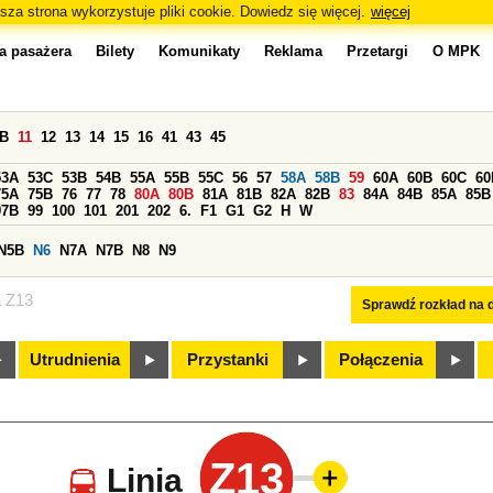
sza strona wykorzystuje pliki cookie. Dowiedz się więcej.
więcej
a pasażera
Bilety
Komunikaty
Reklama
Przetargi
O MPK
0B
11
12
13
14
15
16
41
43
45
53A
53C
53B
54B
55A
55B
55C
56
57
58A
58B
59
60A
60B
60C
60
75A
75B
76
77
78
80A
80B
81A
81B
82A
82B
83
84A
84B
85A
85B
97B
99
100
101
201
202
6.
F1
G1
G2
H
W
N5B
N6
N7A
N7B
N8
N9
a Z13
Sprawdź rozkład na d
Utrudnienia
Przystanki
Połączenia
Z13
Linia