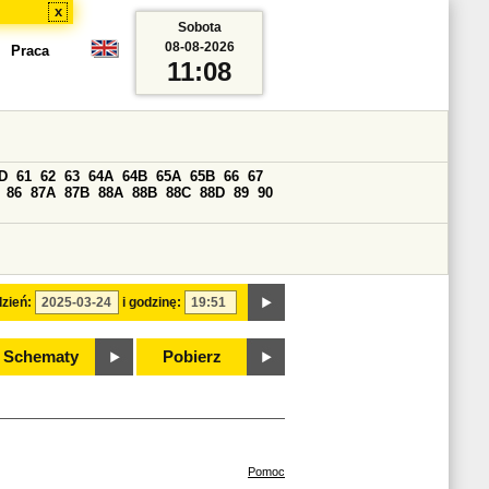
x
Sobota
08-08-2026
Praca
11:08
D
61
62
63
64A
64B
65A
65B
66
67
86
87A
87B
88A
88B
88C
88D
89
90
zień:
i godzinę:
Schematy
Pobierz
Pomoc