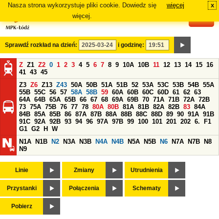
Nasza strona wykorzystuje pliki cookie. Dowiedz się
więcej
x
#
więcej.
Sprawdź rozkład na dzień:
i godzinę:
Z
Z1
Z2
0
1
2
3
4
5
6
7
8
9
10A
10B
11
12
13
14
15
16
41
43
45
Z3
Z6
Z13
Z43
50A
50B
51A
51B
52
53A
53C
53B
54B
55A
55B
55C
56
57
58A
58B
59
60A
60B
60C
60D
61
62
63
64A
64B
65A
65B
66
67
68
69A
69B
70
71A
71B
72A
72B
73
75A
75B
76
77
78
80A
80B
81A
81B
82A
82B
83
84A
84B
85A
85B
86
87A
87B
88A
88B
88C
88D
89
90
91A
91B
91C
92A
92B
93
94
96
97A
97B
99
100
101
201
202
6.
F1
G1
G2
H
W
N1A
N1B
N2
N3A
N3B
N4A
N4B
N5A
N5B
N6
N7A
N7B
N8
N9
Linie
Zmiany
Utrudnienia
Przystanki
Połączenia
Schematy
Pobierz