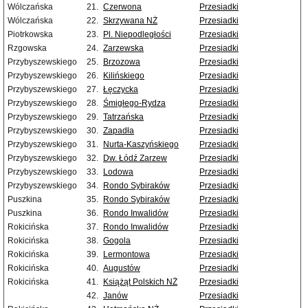
Wólczańska
21.
Czerwona
Przesiadki
Wólczańska
22.
Skrzywana NŻ
Przesiadki
Piotrkowska
23.
Pl. Niepodległości
Przesiadki
Rzgowska
24.
Zarzewska
Przesiadki
Przybyszewskiego
25.
Brzozowa
Przesiadki
Przybyszewskiego
26.
Kilińskiego
Przesiadki
Przybyszewskiego
27.
Łęczycka
Przesiadki
Przybyszewskiego
28.
Śmigłego-Rydza
Przesiadki
Przybyszewskiego
29.
Tatrzańska
Przesiadki
Przybyszewskiego
30.
Zapadła
Przesiadki
Przybyszewskiego
31.
Nurta-Kaszyńskiego
Przesiadki
Przybyszewskiego
32.
Dw. Łódź Zarzew
Przesiadki
Przybyszewskiego
33.
Lodowa
Przesiadki
Przybyszewskiego
34.
Rondo Sybiraków
Przesiadki
Puszkina
35.
Rondo Sybiraków
Przesiadki
Puszkina
36.
Rondo Inwalidów
Przesiadki
Rokicińska
37.
Rondo Inwalidów
Przesiadki
Rokicińska
38.
Gogola
Przesiadki
Rokicińska
39.
Lermontowa
Przesiadki
Rokicińska
40.
Augustów
Przesiadki
Rokicińska
41.
Książąt Polskich NŻ
Przesiadki
42.
Janów
Przesiadki