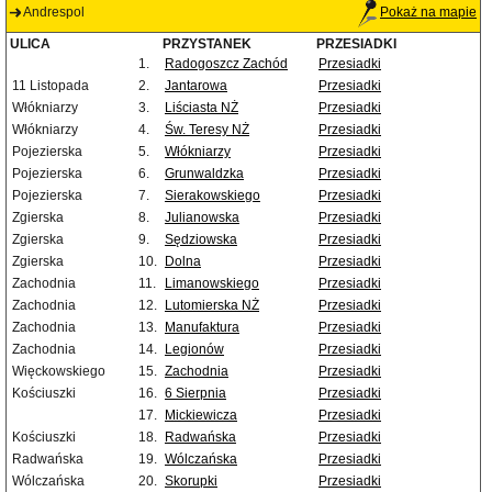
Andrespol
Pokaż na mapie
ULICA
PRZYSTANEK
PRZESIADKI
1.
Radogoszcz Zachód
Przesiadki
11 Listopada
2.
Jantarowa
Przesiadki
Włókniarzy
3.
Liściasta NŻ
Przesiadki
Włókniarzy
4.
Św. Teresy NŻ
Przesiadki
Pojezierska
5.
Włókniarzy
Przesiadki
Pojezierska
6.
Grunwaldzka
Przesiadki
Pojezierska
7.
Sierakowskiego
Przesiadki
Zgierska
8.
Julianowska
Przesiadki
Zgierska
9.
Sędziowska
Przesiadki
Zgierska
10.
Dolna
Przesiadki
Zachodnia
11.
Limanowskiego
Przesiadki
Zachodnia
12.
Lutomierska NŻ
Przesiadki
Zachodnia
13.
Manufaktura
Przesiadki
Zachodnia
14.
Legionów
Przesiadki
Więckowskiego
15.
Zachodnia
Przesiadki
Kościuszki
16.
6 Sierpnia
Przesiadki
17.
Mickiewicza
Przesiadki
Kościuszki
18.
Radwańska
Przesiadki
Radwańska
19.
Wólczańska
Przesiadki
Wólczańska
20.
Skorupki
Przesiadki