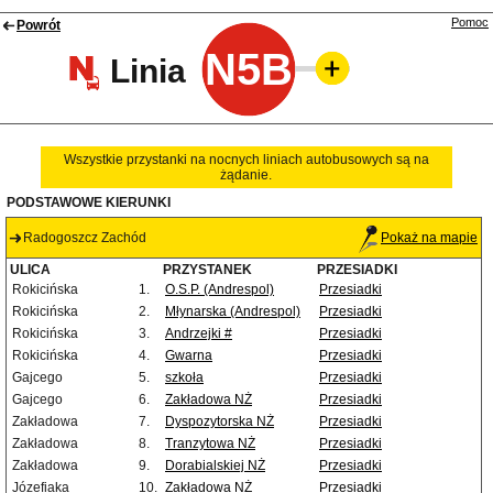
Pomoc
Powrót
N5B
Linia
Wszystkie przystanki na nocnych liniach autobusowych są na
żądanie.
PODSTAWOWE KIERUNKI
Radogoszcz Zachód
Pokaż na mapie
ULICA
PRZYSTANEK
PRZESIADKI
Rokicińska
1.
O.S.P. (Andrespol)
Przesiadki
Rokicińska
2.
Młynarska (Andrespol)
Przesiadki
Rokicińska
3.
Andrzejki #
Przesiadki
Rokicińska
4.
Gwarna
Przesiadki
Gajcego
5.
szkoła
Przesiadki
Gajcego
6.
Zakładowa NŻ
Przesiadki
Zakładowa
7.
Dyspozytorska NŻ
Przesiadki
Zakładowa
8.
Tranzytowa NŻ
Przesiadki
Zakładowa
9.
Dorabialskiej NŻ
Przesiadki
Józefiaka
10.
Zakładowa NŻ
Przesiadki