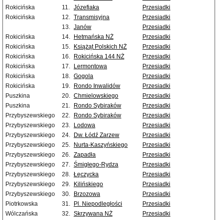
Rokicińska
11.
Józefiaka
Przesiadki
Rokicińska
12.
Transmisyjna
Przesiadki
13.
Janów
Przesiadki
Rokicińska
14.
Hetmańska NŻ
Przesiadki
Rokicińska
15.
Książąt Polskich NŻ
Przesiadki
Rokicińska
16.
Rokicińska 144 NŻ
Przesiadki
Rokicińska
17.
Lermontowa
Przesiadki
Rokicińska
18.
Gogola
Przesiadki
Rokicińska
19.
Rondo Inwalidów
Przesiadki
Puszkina
20.
Chmielowskiego
Przesiadki
Puszkina
21.
Rondo Sybiraków
Przesiadki
Przybyszewskiego
22.
Rondo Sybiraków
Przesiadki
Przybyszewskiego
23.
Lodowa
Przesiadki
Przybyszewskiego
24.
Dw. Łódź Zarzew
Przesiadki
Przybyszewskiego
25.
Nurta-Kaszyńskiego
Przesiadki
Przybyszewskiego
26.
Zapadła
Przesiadki
Przybyszewskiego
27.
Śmigłego-Rydza
Przesiadki
Przybyszewskiego
28.
Łęczycka
Przesiadki
Przybyszewskiego
29.
Kilińskiego
Przesiadki
Przybyszewskiego
30.
Brzozowa
Przesiadki
Piotrkowska
31.
Pl. Niepodległości
Przesiadki
Wólczańska
32.
Skrzywana NŻ
Przesiadki