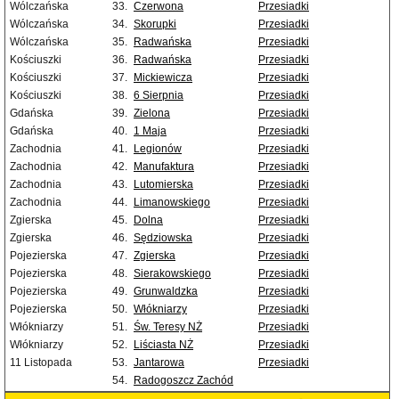
Wólczańska
33.
Czerwona
Przesiadki
Wólczańska
34.
Skorupki
Przesiadki
Wólczańska
35.
Radwańska
Przesiadki
Kościuszki
36.
Radwańska
Przesiadki
Kościuszki
37.
Mickiewicza
Przesiadki
Kościuszki
38.
6 Sierpnia
Przesiadki
Gdańska
39.
Zielona
Przesiadki
Gdańska
40.
1 Maja
Przesiadki
Zachodnia
41.
Legionów
Przesiadki
Zachodnia
42.
Manufaktura
Przesiadki
Zachodnia
43.
Lutomierska
Przesiadki
Zachodnia
44.
Limanowskiego
Przesiadki
Zgierska
45.
Dolna
Przesiadki
Zgierska
46.
Sędziowska
Przesiadki
Pojezierska
47.
Zgierska
Przesiadki
Pojezierska
48.
Sierakowskiego
Przesiadki
Pojezierska
49.
Grunwaldzka
Przesiadki
Pojezierska
50.
Włókniarzy
Przesiadki
Włókniarzy
51.
Św. Teresy NŻ
Przesiadki
Włókniarzy
52.
Liściasta NŻ
Przesiadki
11 Listopada
53.
Jantarowa
Przesiadki
54.
Radogoszcz Zachód