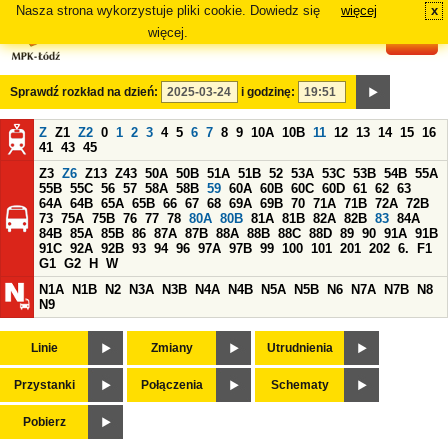
Nasza strona wykorzystuje pliki cookie. Dowiedz się
więcej
x
#
więcej.
Sprawdź rozkład na dzień:
i godzinę:
Z
Z1
Z2
0
1
2
3
4
5
6
7
8
9
10A
10B
11
12
13
14
15
16
41
43
45
Z3
Z6
Z13
Z43
50A
50B
51A
51B
52
53A
53C
53B
54B
55A
55B
55C
56
57
58A
58B
59
60A
60B
60C
60D
61
62
63
64A
64B
65A
65B
66
67
68
69A
69B
70
71A
71B
72A
72B
73
75A
75B
76
77
78
80A
80B
81A
81B
82A
82B
83
84A
84B
85A
85B
86
87A
87B
88A
88B
88C
88D
89
90
91A
91B
91C
92A
92B
93
94
96
97A
97B
99
100
101
201
202
6.
F1
G1
G2
H
W
N1A
N1B
N2
N3A
N3B
N4A
N4B
N5A
N5B
N6
N7A
N7B
N8
N9
Linie
Zmiany
Utrudnienia
Przystanki
Połączenia
Schematy
Pobierz