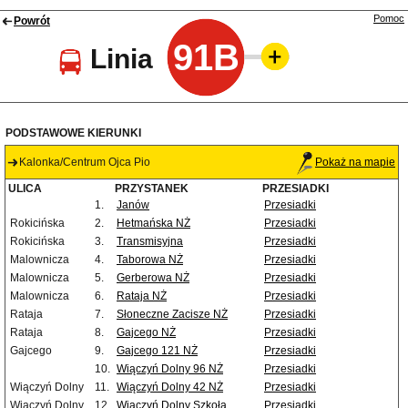
Pomoc
Powrót
91B
Linia
PODSTAWOWE KIERUNKI
Kalonka/Centrum Ojca Pio
Pokaż na mapie
ULICA
PRZYSTANEK
PRZESIADKI
1.
Janów
Przesiadki
Rokicińska
2.
Hetmańska NŻ
Przesiadki
Rokicińska
3.
Transmisyjna
Przesiadki
Malownicza
4.
Taborowa NŻ
Przesiadki
Malownicza
5.
Gerberowa NŻ
Przesiadki
Malownicza
6.
Rataja NŻ
Przesiadki
Rataja
7.
Słoneczne Zacisze NŻ
Przesiadki
Rataja
8.
Gajcego NŻ
Przesiadki
Gajcego
9.
Gajcego 121 NŻ
Przesiadki
10.
Wiączyń Dolny 96 NŻ
Przesiadki
Wiączyń Dolny
11.
Wiączyń Dolny 42 NŻ
Przesiadki
Wiączyń Dolny
12.
Wiączyń Dolny Szkoła
Przesiadki