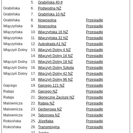
5.
Grabińska 40 #
Grabińska
6.
Podwodna NŻ
Grabińska
7.
Grabińska 10 NŻ
Grabińska
8.
Nowosolna
Przesiadki
Wiączyńska
9.
Nowosolna
Przesiadki
Wiączyńska
10.
Wiączyńska 16 NŻ
Przesiadki
Wiączyńska
11.
Wiączyńska 32 NŻ
Przesiadki
Wiączyńska
12.
Autostrada A1 NŻ
Przesiadki
Wiączyń Dolny
13.
Wiączyń Dolny 4 NŻ
Przesiadki
14.
Wiączyń Dolny 16 NŻ
Przesiadki
Wiączyń Dolny
15.
Wiączyń Dolny 18 NŻ
Przesiadki
Wiączyń Dolny
16.
Wiączyń Dolny Szkoła
Przesiadki
Wiączyń Dolny
17.
Wiączyń Dolny 42 NŻ
Przesiadki
18.
Wiączyń Dolny 96 NŻ
Przesiadki
Gajcego
19.
Gajcego 121 NŻ
Przesiadki
Rataja
20.
Gajcego NŻ
Przesiadki
Rataja
21.
Słoneczne Zacisze NŻ
Przesiadki
Malownicza
22.
Rataja NŻ
Przesiadki
Malownicza
23.
Gerberowa NŻ
Przesiadki
Malownicza
24.
Taborowa NŻ
Przesiadki
Rokicińska
25.
Józefiaka
Przesiadki
Rokicińska
26.
Transmisyjna
Przesiadki