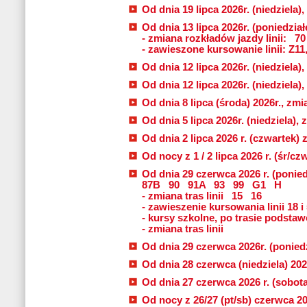
Od dnia 19 lipca 2026r. (niedziela),
Od dnia 13 lipca 2026r. (poniedziałe
- zmiana rozkładów jazdy linii:
70
- zawieszone kursowanie linii: Z11
Od dnia 12 lipca 2026r. (niedziela),
Od dnia 12 lipca 2026r. (niedziela),
Od dnia 8 lipca (środa) 2026r., zmia
Od dnia 5 lipca 2026r. (niedziela), 
Od dnia 2 lipca 2026 r. (czwartek) 
Od nocy z 1 / 2 lipca 2026 r. (śr/c
Od dnia 29 czerwca 2026 r. (ponied
87B
90
91A
93
99
G1
H
- zmiana tras linii
15
16
- zawieszenie kursowania linii 18 i
- kursy szkolne, po trasie podstawo
- zmiana tras linii
Od dnia 29 czerwca 2026r. (poniedzi
Od dnia 28 czerwca (niedziela) 2026
Od dnia 27 czerwca 2026 r. (sobota)
Od nocy z 26/27 (pt/sb) czerwca 202