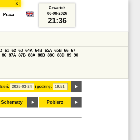
x
Czwartek
06-08-2026
Praca
21:36
D
61
62
63
64A
64B
65A
65B
66
67
86
87A
87B
88A
88B
88C
88D
89
90
zień:
i godzinę:
Schematy
Pobierz