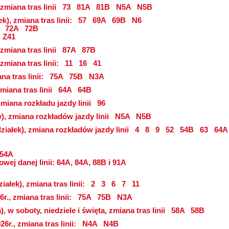
 zmiana tras linii
73
81A
81B
N5A
N5B
k), zmiana tras linii:
57
69A
69B
N6
72A
72B
, Z41
 zmiana tras linii
87A
87B
 zmiana tras linii:
11
16
41
na tras linii:
75A
75B
N3A
zmiana tras linii
64A
64B
zmiana rozkładu jazdy linii
96
zw), zmiana rozkładów jazdy linii
N5A
N5B
ziałek), zmiana rozkładów jazdy linii
4
8
9
52
54B
63
64A
 54A
wej danej linii: 64A, 84A, 88B i 91A
ałek), zmiana tras linii:
2
3
6
7
11
r., zmiana tras linii:
75A
75B
N3A
, w soboty, niedziele i święta, zmiana tras linii
58A
58B
6r., zmiana tras linii:
N4A
N4B