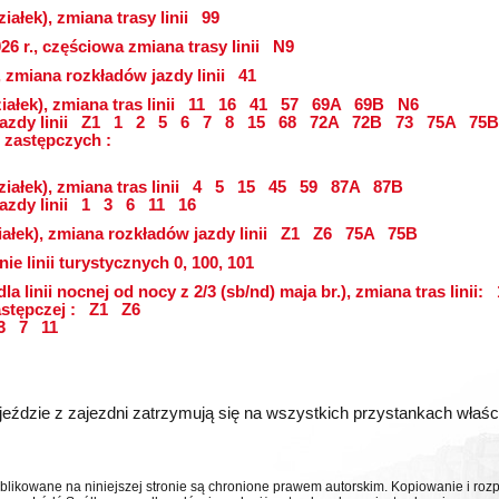
iałek), zmiana trasy linii
99
26 r., częściowa zmiana trasy linii
N9
, zmiana rozkładów jazdy linii
41
ałek), zmiana tras linii
11
16
41
57
69A
69B
N6
azdy linii
Z1
1
2
5
6
7
8
15
68
72A
72B
73
75A
75B
 zastępczych :
iałek), zmiana tras linii
4
5
15
45
59
87A
87B
azdy linii
1
3
6
11
16
ałek), zmiana rozkładów jazdy linii
Z1
Z6
75A
75B
ie linii turystycznych 0, 100, 101
dla linii nocnej od nocy z 2/3 (sb/nd) maja br.), zmiana tras linii:
astępczej :
Z1
Z6
3
7
11
eździe z zajezdni zatrzymują się na wszystkich przystankach właściwy
ublikowane na niniejszej stronie są chronione prawem autorskim. Kopiowanie i r