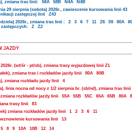
), zmiana tras linii:
58A
58B
N4A
N4B
nia 29 sierpnia (sobota) 2026r., zawieszenie kursowania linii 43
kacji zastępczej linii
Z43
dziela) 2026r., zmiana tras linii :
2
3
6
7
11
Z6
59
80A
8
i zastępczych:
Z
Z2
W JAZDY
2026r. (wt/śr - pt/sb), zmiana trasy wyjazdowej linii Z1
ałek), zmiana tras i rozkładów jazdy linii
80A
80B
a), zmiana rozkładu jazdy linii
4
a), linia nocna od nocy z 1/2 sierpnia br. (sb/nd), zmiana tras linii
, zmiana rozkładów jazdy linii
55A
55B
55C
65A
65B
80A
8
ana trasy linii
83
łek) zmiana rozkładów jazdy linii
1
2
3
6
11
), wznowienie kursowania linii
13
5
8
9
10A
10B
12
14