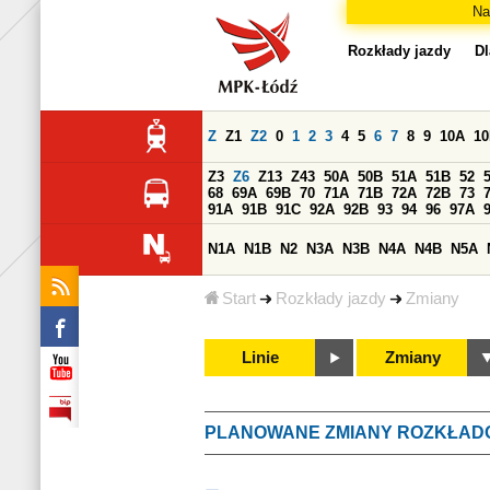
Na
Rozkłady jazdy
Dl
Z
Z1
Z2
0
1
2
3
4
5
6
7
8
9
10A
1
Z3
Z6
Z13
Z43
50A
50B
51A
51B
52
68
69A
69B
70
71A
71B
72A
72B
73
91A
91B
91C
92A
92B
93
94
96
97A
N1A
N1B
N2
N3A
N3B
N4A
N4B
N5A
Start
Rozkłady jazdy
Zmiany
Linie
Zmiany
PLANOWANE ZMIANY ROZKŁAD