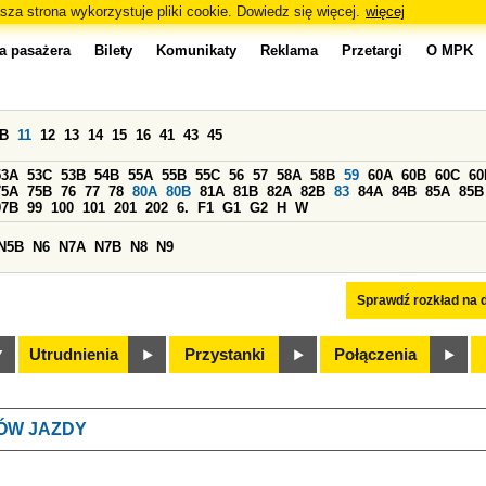
sza strona wykorzystuje pliki cookie. Dowiedz się więcej.
więcej
a pasażera
Bilety
Komunikaty
Reklama
Przetargi
O MPK
0B
11
12
13
14
15
16
41
43
45
53A
53C
53B
54B
55A
55B
55C
56
57
58A
58B
59
60A
60B
60C
60
75A
75B
76
77
78
80A
80B
81A
81B
82A
82B
83
84A
84B
85A
85B
97B
99
100
101
201
202
6.
F1
G1
G2
H
W
N5B
N6
N7A
N7B
N8
N9
Sprawdź rozkład na d
Utrudnienia
Przystanki
Połączenia
ÓW JAZDY