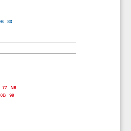
0B
83
77
N8
0B
99