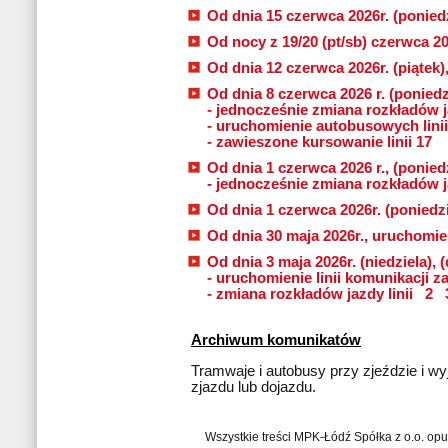
Od dnia 15 czerwca 2026r. (poniedz
Od nocy z 19/20 (pt/sb) czerwca 20
Od dnia 12 czerwca 2026r. (piątek)
Od dnia 8 czerwca 2026 r. (poniedzi
- jednocześnie zmiana rozkładów j
- uruchomienie autobusowych linii
- zawieszone kursowanie linii 17
Od dnia 1 czerwca 2026 r., (poniedz
- jednocześnie zmiana rozkładów j
Od dnia 1 czerwca 2026r. (poniedzi
Od dnia 30 maja 2026r., uruchomien
Od dnia 3 maja 2026r. (niedziela), (
- uruchomienie linii komunikacji z
- zmiana rozkładów jazdy linii
2
Archiwum komunikatów
Tramwaje i autobusy przy zjeździe i wyj
zjazdu lub dojazdu.
Wszystkie treści MPK-Łódź Spółka z o.o. op