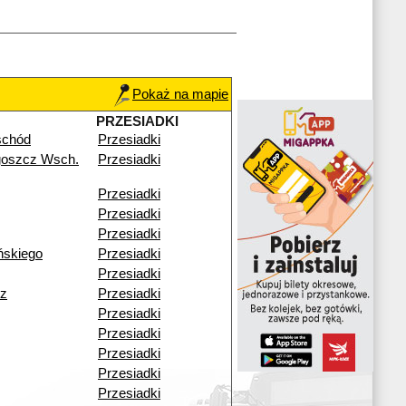
Pokaż na mapie
PRZESIADKI
schód
Przesiadki
goszcz Wsch.
Przesiadki
Przesiadki
Przesiadki
Przesiadki
ńskiego
Przesiadki
Przesiadki
z
Przesiadki
Przesiadki
Przesiadki
Przesiadki
Przesiadki
Przesiadki