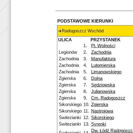
PODSTAWOWE KIERUNKI
Radogoszcz Wschód
ULICA
PRZYSTANEK
1.
Pl. Wolności
Legionów
2.
Zachodnia
Zachodnia
3.
Manufaktura
Zachodnia
4.
Lutomierska
Zachodnia
5.
Limanowskiego
Zgierska
6.
Dolna
Zgierska
7.
Sędziowska
Zgierska
8.
Julianowska
Zgierska
9.
Cm. Radogoszcz
Sikorskiego
10.
Zgierska
Sikorskiego
11.
Nastrojowa
Świtezianki
12.
Sikorskiego
Świtezianki
13.
Syrenki
Dw. Łódź Radogoszc