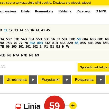
sza strona wykorzystuje pliki cookie. Dowiedz się więcej.
więcej
a pasażera
Bilety
Komunikaty
Reklama
Przetargi
O MPK
0B
11
12
13
14
15
16
41
43
45
53A
53C
53B
54B
55A
55B
55C
56
57
58A
58B
59
60A
60B
60C
60
75A
75B
76
77
78
80A
80B
81A
81B
82A
82B
83
84A
84B
85A
85B
97B
99
100
101
201
202
6.
F1
G1
G2
H
W
N5B
N6
N7A
N7B
N8
N9
a 59
Sprawdź rozkład na d
Utrudnienia
Przystanki
Połączenia
59
Linia