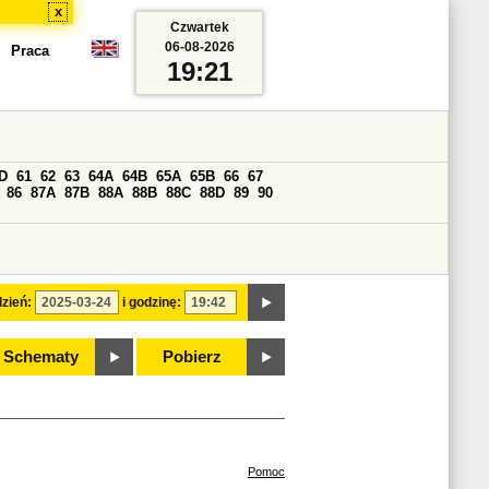
x
Czwartek
06-08-2026
Praca
19:21
D
61
62
63
64A
64B
65A
65B
66
67
86
87A
87B
88A
88B
88C
88D
89
90
zień:
i godzinę:
Schematy
Pobierz
Pomoc