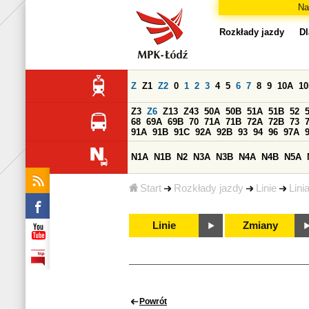
Na
Rozkłady jazdy
Dl
Z
Z1
Z2
0
1
2
3
4
5
6
7
8
9
10A
1
Z3
Z6
Z13
Z43
50A
50B
51A
51B
52
68
69A
69B
70
71A
71B
72A
72B
73
91A
91B
91C
92A
92B
93
94
96
97A
N1A
N1B
N2
N3A
N3B
N4A
N4B
N5A
Start
Rozkłady jazdy
Linie
Lini
Linie
Zmiany
Powrót