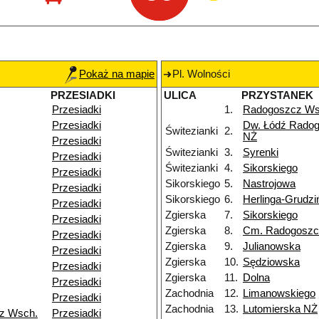
Pokaż na mapie
Pl. Wolności
PRZESIADKI
ULICA
PRZYSTANEK
Przesiadki
1.
Radogoszcz W
Przesiadki
Dw. Łódź Rado
Świtezianki
2.
NŻ
Przesiadki
Świtezianki
3.
Syrenki
Przesiadki
Świtezianki
4.
Sikorskiego
Przesiadki
Sikorskiego
5.
Nastrojowa
Przesiadki
Sikorskiego
6.
Herlinga-Grudzi
Przesiadki
Zgierska
7.
Sikorskiego
Przesiadki
Zgierska
8.
Cm. Radogoszc
Przesiadki
Zgierska
9.
Julianowska
Przesiadki
Zgierska
10.
Sędziowska
Przesiadki
Zgierska
11.
Dolna
Przesiadki
Zachodnia
12.
Limanowskiego
Przesiadki
Zachodnia
13.
Lutomierska NŻ
z Wsch.
Przesiadki