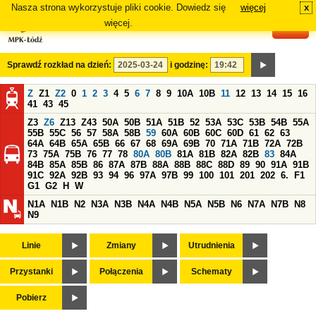
Nasza strona wykorzystuje pliki cookie. Dowiedz się
więcej
x
#
więcej.
Sprawdź rozkład na dzień:
i godzinę:
Z
Z1
Z2
0
1
2
3
4
5
6
7
8
9
10A
10B
11
12
13
14
15
16
41
43
45
Z3
Z6
Z13
Z43
50A
50B
51A
51B
52
53A
53C
53B
54B
55A
55B
55C
56
57
58A
58B
59
60A
60B
60C
60D
61
62
63
64A
64B
65A
65B
66
67
68
69A
69B
70
71A
71B
72A
72B
73
75A
75B
76
77
78
80A
80B
81A
81B
82A
82B
83
84A
84B
85A
85B
86
87A
87B
88A
88B
88C
88D
89
90
91A
91B
91C
92A
92B
93
94
96
97A
97B
99
100
101
201
202
6.
F1
G1
G2
H
W
N1A
N1B
N2
N3A
N3B
N4A
N4B
N5A
N5B
N6
N7A
N7B
N8
N9
Linie
Zmiany
Utrudnienia
Przystanki
Połączenia
Schematy
Pobierz