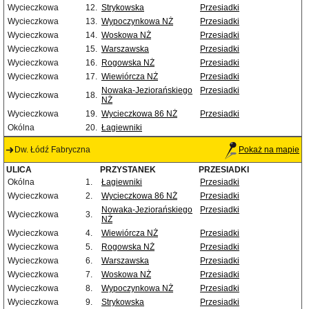
Wycieczkowa
12.
Strykowska
Przesiadki
Wycieczkowa
13.
Wypoczynkowa NŻ
Przesiadki
Wycieczkowa
14.
Woskowa NŻ
Przesiadki
Wycieczkowa
15.
Warszawska
Przesiadki
Wycieczkowa
16.
Rogowska NŻ
Przesiadki
Wycieczkowa
17.
Wiewiórcza NŻ
Przesiadki
Nowaka-Jeziorańskiego
Przesiadki
Wycieczkowa
18.
NŻ
Wycieczkowa
19.
Wycieczkowa 86 NŻ
Przesiadki
Okólna
20.
Łagiewniki
Dw. Łódź Fabryczna
Pokaż na mapie
ULICA
PRZYSTANEK
PRZESIADKI
Okólna
1.
Łagiewniki
Przesiadki
Wycieczkowa
2.
Wycieczkowa 86 NŻ
Przesiadki
Nowaka-Jeziorańskiego
Przesiadki
Wycieczkowa
3.
NŻ
Wycieczkowa
4.
Wiewiórcza NŻ
Przesiadki
Wycieczkowa
5.
Rogowska NŻ
Przesiadki
Wycieczkowa
6.
Warszawska
Przesiadki
Wycieczkowa
7.
Woskowa NŻ
Przesiadki
Wycieczkowa
8.
Wypoczynkowa NŻ
Przesiadki
Wycieczkowa
9.
Strykowska
Przesiadki