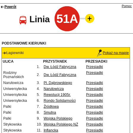
Pomoc
Powrót
51A
Linia
PODSTAWOWE KIERUNKI
Łagiewniki
Pokaż na mapie
ULICA
PRZYSTANEK
PRZESIADKI
1.
Dw. Łódź Fabryczna
Przesiadki
Rodziny
Przesiadki
2.
Dw. Łódź Fabryczna
Poznańskich
Narutowicza
3.
Pl. Dąbrowskiego
Przesiadki
Uniwersytecka
4.
Narutowicza
Przesiadki
Uniwersytecka
5.
Rewolucji 1905r.
Przesiadki
Uniwersytecka
6.
Rondo Solidarności
Przesiadki
Palki
7.
Źródłowa
Przesiadki
Palki
8.
Smutna
Przesiadki
Palki
9.
Wojska Polskiego
Przesiadki
Strykowska
10.
Wojska Polskiego NŻ
Przesiadki
Strykowska
11.
Inflancka
Przesiadki