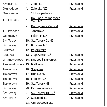
Świtezianki
3.
Zgierska
Przesiadki
Okulickiego
4.
Zgierska NŻ
Przesiadki
Okulickiego
5.
11 Listopada NŻ
Dw. Łódź Radogoszcz
11 Listopada
6.
Zach.NŻ
7.
Radogoszcz Zachód
Przesiadki
11 Listopada
8.
Jantarowa
Przesiadki
Włókniarzy
9.
Liściasta NŻ
Przesiadki
Św. Teresy
10.
Św. Teresy 91 NŻ
Św. Teresy
11.
Brukowa NŻ
Brukowa
12.
Pojezierska
Brukowa
13.
Zbąszyńska NŻ
Przesiadki
Limanowskiego
14.
Dw. Łódź Żabieniec
Przesiadki
Aleksandrowska
15.
Bielicowa
Przesiadki
Traktorowa
16.
Sierpowa
Przesiadki
Traktorowa
17.
Duńska NŻ
Przesiadki
Traktorowa
18.
Ludowa NŻ
Przesiadki
Traktorowa
19.
Św. Teresy NŻ
Przesiadki
Św. Teresy
20.
Kaczeńcowa NŻ
Przesiadki
Św. Teresy
21.
Św. Teresy 109 NŻ
Przesiadki
Św. Teresy
22.
Szczecińska
Przesiadki
23.
Cm. Szczecińska