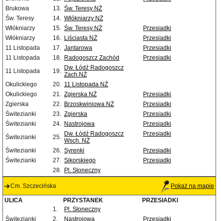
Brukowa
13.
Św. Teresy NŻ
Św. Teresy
14.
Włókniarzy NŻ
Włókniarzy
15.
Św. Teresy NŻ
Przesiadki
Włókniarzy
16.
Liściasta NŻ
Przesiadki
11 Listopada
17.
Jantarowa
Przesiadki
11 Listopada
18.
Radogoszcz Zachód
Przesiadki
Dw. Łódź Radogoszcz
11 Listopada
19.
Zach.NŻ
Okulickiego
20.
11 Listopada NŻ
Okulickiego
21.
Zgierska NŻ
Przesiadki
Zgierska
22.
Brzoskwiniowa NŻ
Przesiadki
Świtezianki
23.
Zgierska
Przesiadki
Świtezianki
24.
Nastrojowa
Przesiadki
Dw. Łódź Radogoszcz
Przesiadki
Świtezianki
25.
Wsch. NŻ
Świtezianki
26.
Syrenki
Przesiadki
Świtezianki
27.
Sikorskiego
Przesiadki
28.
Pl. Słoneczny
Cm. Szczecińska
Pokaż na mapie
ULICA
PRZYSTANEK
PRZESIADKI
1.
Pl. Słoneczny
Świtezianki
2.
Nastrojowa
Przesiadki