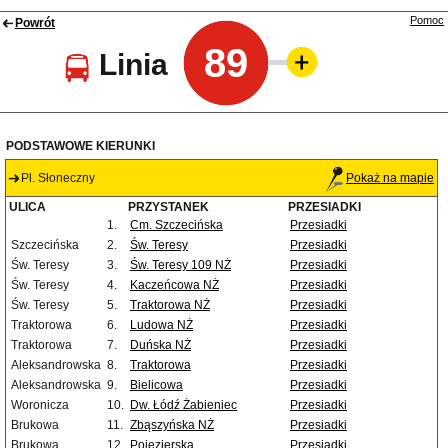
Pomoc
Powrót
89
Linia
PODSTAWOWE KIERUNKI
Pl. Słoneczny
Pokaż na mapie
ULICA
PRZYSTANEK
PRZESIADKI
1.
Cm. Szczecińska
Przesiadki
Szczecińska
2.
Św. Teresy
Przesiadki
Św. Teresy
3.
Św. Teresy 109 NŻ
Przesiadki
Św. Teresy
4.
Kaczeńcowa NŻ
Przesiadki
Św. Teresy
5.
Traktorowa NŻ
Przesiadki
Traktorowa
6.
Ludowa NŻ
Przesiadki
Traktorowa
7.
Duńska NŻ
Przesiadki
Aleksandrowska
8.
Traktorowa
Przesiadki
Aleksandrowska
9.
Bielicowa
Przesiadki
Woronicza
10.
Dw. Łódź Żabieniec
Przesiadki
Brukowa
11.
Zbąszyńska NŻ
Przesiadki
Brukowa
12.
Pojezierska
Przesiadki