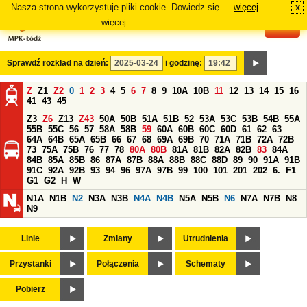
Nasza strona wykorzystuje pliki cookie. Dowiedz się
więcej
x
#
więcej.
Sprawdź rozkład na dzień:
i godzinę:
Z
Z1
Z2
0
1
2
3
4
5
6
7
8
9
10A
10B
11
12
13
14
15
16
41
43
45
Z3
Z6
Z13
Z43
50A
50B
51A
51B
52
53A
53C
53B
54B
55A
55B
55C
56
57
58A
58B
59
60A
60B
60C
60D
61
62
63
64A
64B
65A
65B
66
67
68
69A
69B
70
71A
71B
72A
72B
73
75A
75B
76
77
78
80A
80B
81A
81B
82A
82B
83
84A
84B
85A
85B
86
87A
87B
88A
88B
88C
88D
89
90
91A
91B
91C
92A
92B
93
94
96
97A
97B
99
100
101
201
202
6.
F1
G1
G2
H
W
N1A
N1B
N2
N3A
N3B
N4A
N4B
N5A
N5B
N6
N7A
N7B
N8
N9
Linie
Zmiany
Utrudnienia
Przystanki
Połączenia
Schematy
Pobierz