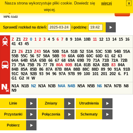
Nasza strona wykorzystuje pliki cookie. Dowiedz się
więcej
x
#
więcej.
Sprawdź rozkład na dzień:
i godzinę:
Z
Z1
Z2
0
1
2
3
4
5
6
7
8
9
10A
10B
11
12
13
14
15
16
41
43
45
Z3
Z6
Z13
Z43
50A
50B
51A
51B
52
53A
53C
53B
54B
55A
55B
55C
56
57
58A
58B
59
60A
60B
60C
60D
61
62
63
64A
64B
65A
65B
66
67
68
69A
69B
70
71A
71B
72A
72B
73
75A
75B
76
77
78
80A
80B
81A
81B
82A
82B
83
84A
84B
85A
85B
86
87A
87B
88A
88B
88C
88D
89
90
91A
91B
91C
92A
92B
93
94
96
97A
97B
99
100
101
201
202
6.
F1
G1
G2
H
W
N1A
N1B
N2
N3A
N3B
N4A
N4B
N5A
N5B
N6
N7A
N7B
N8
N9
Linie
Zmiany
Utrudnienia
Przystanki
Połączenia
Schematy
Pobierz