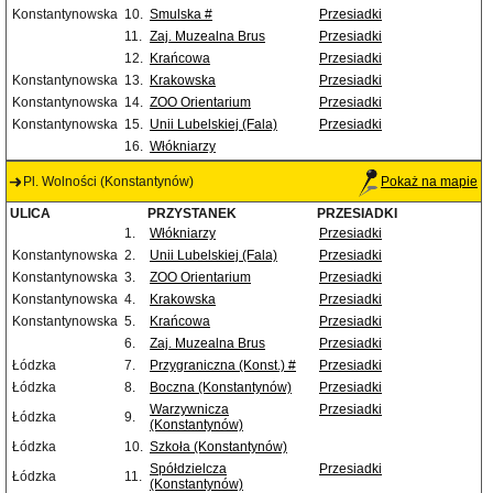
Konstantynowska
10.
Smulska #
Przesiadki
11.
Zaj. Muzealna Brus
Przesiadki
12.
Krańcowa
Przesiadki
Konstantynowska
13.
Krakowska
Przesiadki
Konstantynowska
14.
ZOO Orientarium
Przesiadki
Konstantynowska
15.
Unii Lubelskiej (Fala)
Przesiadki
16.
Włókniarzy
Pl. Wolności (Konstantynów)
Pokaż na mapie
ULICA
PRZYSTANEK
PRZESIADKI
1.
Włókniarzy
Przesiadki
Konstantynowska
2.
Unii Lubelskiej (Fala)
Przesiadki
Konstantynowska
3.
ZOO Orientarium
Przesiadki
Konstantynowska
4.
Krakowska
Przesiadki
Konstantynowska
5.
Krańcowa
Przesiadki
6.
Zaj. Muzealna Brus
Przesiadki
Łódzka
7.
Przygraniczna (Konst.) #
Przesiadki
Łódzka
8.
Boczna (Konstantynów)
Przesiadki
Warzywnicza
Przesiadki
Łódzka
9.
(Konstantynów)
Łódzka
10.
Szkoła (Konstantynów)
Spółdzielcza
Przesiadki
Łódzka
11.
(Konstantynów)