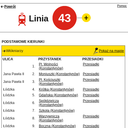
Pomoc
Powrót
43
Linia
PODSTAWOWE KIERUNKI
Włókniarzy
Pokaż na mapie
ULICA
PRZYSTANEK
PRZESIADKI
Pl. Wolności
Przesiadki
1.
(Konstantynów)
Jana Pawła II
2.
Moniuszki (Konstantynów)
Przesiadki
Pl. Kościuszki
Przesiadki
Jana Pawła II
3.
(Konstantynów)
Łódzka
4.
Krótka (Konstantynów)
Przesiadki
Łódzka
5.
Gdańska (Konstantynów)
Przesiadki
Spółdzielcza
Przesiadki
Łódzka
6.
(Konstantynów)
Łódzka
7.
Szkoła (Konstantynów)
Warzywnicza
Przesiadki
Łódzka
8.
(Konstantynów)
Łódzka
9.
Boczna (Konstantynów)
Przesiadki