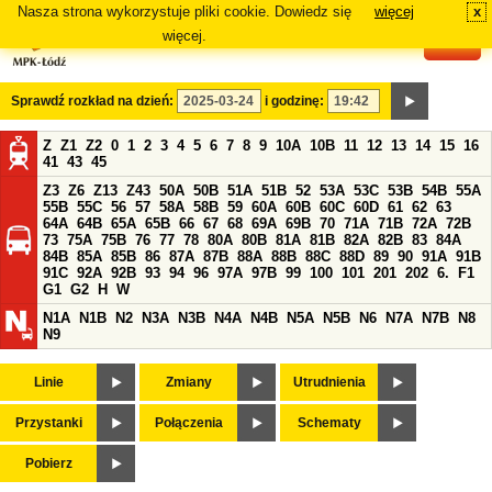
Nasza strona wykorzystuje pliki cookie. Dowiedz się
więcej
x
#
więcej.
Sprawdź rozkład na dzień:
i godzinę:
Z
Z1
Z2
0
1
2
3
4
5
6
7
8
9
10A
10B
11
12
13
14
15
16
41
43
45
Z3
Z6
Z13
Z43
50A
50B
51A
51B
52
53A
53C
53B
54B
55A
55B
55C
56
57
58A
58B
59
60A
60B
60C
60D
61
62
63
64A
64B
65A
65B
66
67
68
69A
69B
70
71A
71B
72A
72B
73
75A
75B
76
77
78
80A
80B
81A
81B
82A
82B
83
84A
84B
85A
85B
86
87A
87B
88A
88B
88C
88D
89
90
91A
91B
91C
92A
92B
93
94
96
97A
97B
99
100
101
201
202
6.
F1
G1
G2
H
W
N1A
N1B
N2
N3A
N3B
N4A
N4B
N5A
N5B
N6
N7A
N7B
N8
N9
Linie
Zmiany
Utrudnienia
Przystanki
Połączenia
Schematy
Pobierz