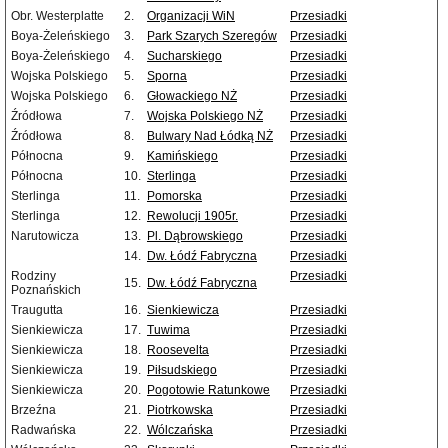
Obr. Westerplatte
2.
Organizacji WiN
Przesiadki
Boya-Żeleńskiego
3.
Park Szarych Szeregów
Przesiadki
Boya-Żeleńskiego
4.
Sucharskiego
Przesiadki
Wojska Polskiego
5.
Sporna
Przesiadki
Wojska Polskiego
6.
Głowackiego NŻ
Przesiadki
Źródłowa
7.
Wojska Polskiego NŻ
Przesiadki
Źródłowa
8.
Bulwary Nad Łódką NŻ
Przesiadki
Północna
9.
Kamińskiego
Przesiadki
Północna
10.
Sterlinga
Przesiadki
Sterlinga
11.
Pomorska
Przesiadki
Sterlinga
12.
Rewolucji 1905r.
Przesiadki
Narutowicza
13.
Pl. Dąbrowskiego
Przesiadki
14.
Dw. Łódź Fabryczna
Przesiadki
Rodziny
Przesiadki
15.
Dw. Łódź Fabryczna
Poznańskich
Traugutta
16.
Sienkiewicza
Przesiadki
Sienkiewicza
17.
Tuwima
Przesiadki
Sienkiewicza
18.
Roosevelta
Przesiadki
Sienkiewicza
19.
Piłsudskiego
Przesiadki
Sienkiewicza
20.
Pogotowie Ratunkowe
Przesiadki
Brzeźna
21.
Piotrkowska
Przesiadki
Radwańska
22.
Wólczańska
Przesiadki