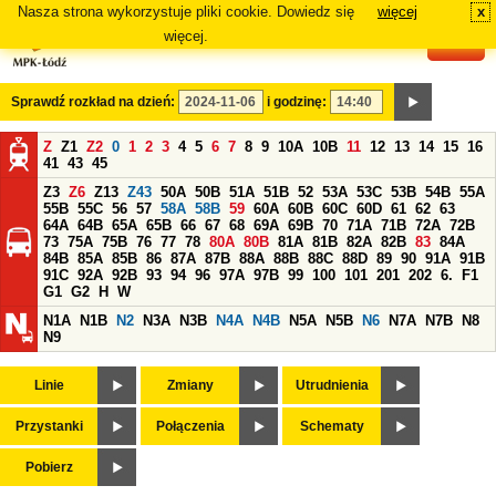
Nasza strona wykorzystuje pliki cookie. Dowiedz się
więcej
x
#
więcej.
Sprawdź rozkład na dzień:
i godzinę:
Z
Z1
Z2
0
1
2
3
4
5
6
7
8
9
10A
10B
11
12
13
14
15
16
41
43
45
Z3
Z6
Z13
Z43
50A
50B
51A
51B
52
53A
53C
53B
54B
55A
55B
55C
56
57
58A
58B
59
60A
60B
60C
60D
61
62
63
64A
64B
65A
65B
66
67
68
69A
69B
70
71A
71B
72A
72B
73
75A
75B
76
77
78
80A
80B
81A
81B
82A
82B
83
84A
84B
85A
85B
86
87A
87B
88A
88B
88C
88D
89
90
91A
91B
91C
92A
92B
93
94
96
97A
97B
99
100
101
201
202
6.
F1
G1
G2
H
W
N1A
N1B
N2
N3A
N3B
N4A
N4B
N5A
N5B
N6
N7A
N7B
N8
N9
Linie
Zmiany
Utrudnienia
Przystanki
Połączenia
Schematy
Pobierz