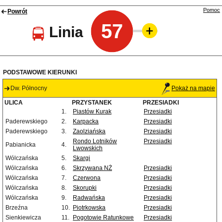
Pomoc
Powrót
57
Linia
PODSTAWOWE KIERUNKI
Dw. Północny
Pokaż na mapie
ULICA
PRZYSTANEK
PRZESIADKI
1.
Piastów Kurak
Przesiadki
Paderewskiego
2.
Karpacka
Przesiadki
Paderewskiego
3.
Zaolziańska
Przesiadki
Rondo Lotników
Przesiadki
Pabianicka
4.
Lwowskich
Wólczańska
5.
Skargi
Wólczańska
6.
Skrzywana NŻ
Przesiadki
Wólczańska
7.
Czerwona
Przesiadki
Wólczańska
8.
Skorupki
Przesiadki
Wólczańska
9.
Radwańska
Przesiadki
Brzeźna
10.
Piotrkowska
Przesiadki
Sienkiewicza
11.
Pogotowie Ratunkowe
Przesiadki