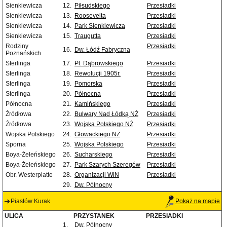
Sienkiewicza
12.
Piłsudskiego
Przesiadki
Sienkiewicza
13.
Roosevelta
Przesiadki
Sienkiewicza
14.
Park Sienkiewicza
Przesiadki
Sienkiewicza
15.
Traugutta
Przesiadki
Rodziny
Przesiadki
16.
Dw. Łódź Fabryczna
Poznańskich
Sterlinga
17.
Pl. Dąbrowskiego
Przesiadki
Sterlinga
18.
Rewolucji 1905r.
Przesiadki
Sterlinga
19.
Pomorska
Przesiadki
Sterlinga
20.
Północna
Przesiadki
Północna
21.
Kamińskiego
Przesiadki
Źródłowa
22.
Bulwary Nad Łódką NŻ
Przesiadki
Źródłowa
23.
Wojska Polskiego NŻ
Przesiadki
Wojska Polskiego
24.
Głowackiego NŻ
Przesiadki
Sporna
25.
Wojska Polskiego
Przesiadki
Boya-Żeleńskiego
26.
Sucharskiego
Przesiadki
Boya-Żeleńskiego
27.
Park Szarych Szeregów
Przesiadki
Obr. Westerplatte
28.
Organizacji WiN
Przesiadki
29.
Dw. Północny
Piastów Kurak
Pokaż na mapie
ULICA
PRZYSTANEK
PRZESIADKI
1.
Dw. Północny