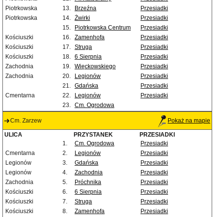
Piotrkowska
13.
Brzeźna
Przesiadki
Piotrkowska
14.
Żwirki
Przesiadki
15.
Piotrkowska Centrum
Przesiadki
Kościuszki
16.
Zamenhofa
Przesiadki
Kościuszki
17.
Struga
Przesiadki
Kościuszki
18.
6 Sierpnia
Przesiadki
Zachodnia
19.
Więckowskiego
Przesiadki
Zachodnia
20.
Legionów
Przesiadki
21.
Gdańska
Przesiadki
Cmentarna
22.
Legionów
Przesiadki
23.
Cm. Ogrodowa
Cm. Zarzew
Pokaż na mapie
ULICA
PRZYSTANEK
PRZESIADKI
1.
Cm. Ogrodowa
Przesiadki
Cmentarna
2.
Legionów
Przesiadki
Legionów
3.
Gdańska
Przesiadki
Legionów
4.
Zachodnia
Przesiadki
Zachodnia
5.
Próchnika
Przesiadki
Kościuszki
6.
6 Sierpnia
Przesiadki
Kościuszki
7.
Struga
Przesiadki
Kościuszki
8.
Zamenhofa
Przesiadki