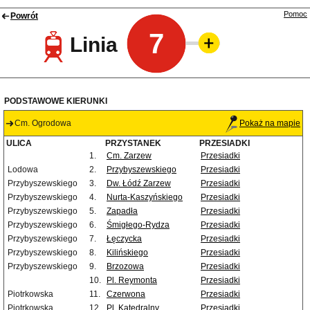
Pomoc
Powrót
7
Linia
PODSTAWOWE KIERUNKI
Cm. Ogrodowa
Pokaż na mapie
ULICA
PRZYSTANEK
PRZESIADKI
1.
Cm. Zarzew
Przesiadki
Lodowa
2.
Przybyszewskiego
Przesiadki
Przybyszewskiego
3.
Dw. Łódź Zarzew
Przesiadki
Przybyszewskiego
4.
Nurta-Kaszyńskiego
Przesiadki
Przybyszewskiego
5.
Zapadła
Przesiadki
Przybyszewskiego
6.
Śmigłego-Rydza
Przesiadki
Przybyszewskiego
7.
Łęczycka
Przesiadki
Przybyszewskiego
8.
Kilińskiego
Przesiadki
Przybyszewskiego
9.
Brzozowa
Przesiadki
10.
Pl. Reymonta
Przesiadki
Piotrkowska
11.
Czerwona
Przesiadki
Piotrkowska
12.
Pl. Katedralny
Przesiadki