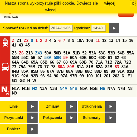
Nasza strona wykorzystuje pliki cookie. Dowiedz się
więcej
x
#
więcej.
Sprawdź rozkład na dzień:
i godzinę:
Z
Z1
Z2
0
1
2
3
4
5
6
7
8
9
10A
10B
11
12
13
14
15
16
41
43
45
Z3
Z6
Z13
Z43
50A
50B
51A
51B
52
53A
53C
53B
54B
55A
55B
55C
56
57
58A
58B
59
60A
60B
60C
60D
61
62
63
64A
64B
65A
65B
66
67
68
69A
69B
70
71A
71B
72A
72B
73
75A
75B
76
77
78
80A
80B
81A
81B
82A
82B
83
84A
84B
85A
85B
86
87A
87B
88A
88B
88C
88D
89
90
91A
91B
91C
92A
92B
93
94
96
97A
97B
99
100
101
201
202
6.
F1
G1
G2
H
W
N1A
N1B
N2
N3A
N3B
N4A
N4B
N5A
N5B
N6
N7A
N7B
N8
N9
Linie
Zmiany
Utrudnienia
Przystanki
Połączenia
Schematy
Pobierz