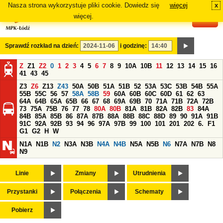
Nasza strona wykorzystuje pliki cookie. Dowiedz się
więcej
x
#
więcej.
Sprawdź rozkład na dzień:
i godzinę:
Z
Z1
Z2
0
1
2
3
4
5
6
7
8
9
10A
10B
11
12
13
14
15
16
41
43
45
Z3
Z6
Z13
Z43
50A
50B
51A
51B
52
53A
53C
53B
54B
55A
55B
55C
56
57
58A
58B
59
60A
60B
60C
60D
61
62
63
64A
64B
65A
65B
66
67
68
69A
69B
70
71A
71B
72A
72B
73
75A
75B
76
77
78
80A
80B
81A
81B
82A
82B
83
84A
84B
85A
85B
86
87A
87B
88A
88B
88C
88D
89
90
91A
91B
91C
92A
92B
93
94
96
97A
97B
99
100
101
201
202
6.
F1
G1
G2
H
W
N1A
N1B
N2
N3A
N3B
N4A
N4B
N5A
N5B
N6
N7A
N7B
N8
N9
Linie
Zmiany
Utrudnienia
Przystanki
Połączenia
Schematy
Pobierz