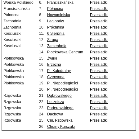
Wojska Polskiego
6.
Franciszkańska
Przesiadki
Franciszkańska
7.
Północna
Przesiadki
Północna
8.
Nowomiejska
Przesiadki
Zachodnia
9.
Legionów
Przesiadki
Zachodnia
10.
Próchnika
Przesiadki
Kościuszki
11.
6 Sierpnia
Przesiadki
Kościuszki
12.
Struga
Przesiadki
Kościuszki
13.
Zamenhofa
Przesiadki
14.
Piotrkowska Centrum
Przesiadki
Piotrkowska
15.
Żwirki
Przesiadki
Piotrkowska
16.
Brzeźna
Przesiadki
Piotrkowska
17.
Pl. Katedralny
Przesiadki
Piotrkowska
18.
Czerwona
Przesiadki
Piotrkowska
19.
Pl. Niepodległości
Przesiadki
20.
Pl. Niepodległości
Przesiadki
Rzgowska
21.
Dąbrowskiego
Przesiadki
Rzgowska
22.
Lecznicza
Przesiadki
Rzgowska
23.
Paderewskiego
Przesiadki
Rzgowska
24.
Dachowa
Przesiadki
Rzgowska
25.
Cm. Rzgowska
Przesiadki
26.
Chojny Kurczaki