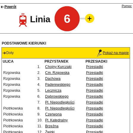
Pomoc
Powrót
6
Linia
PODSTAWOWE KIERUNKI
Doły
Pokaż na mapie
ULICA
PRZYSTANEK
PRZESIADKI
1.
Chojny Kurczaki
Przesiadki
Rzgowska
2.
Cm. Rzgowska
Przesiadki
Rzgowska
3.
Dachowa
Przesiadki
Rzgowska
4.
Paderewskiego
Przesiadki
Rzgowska
5.
Lecznicza
Przesiadki
Rzgowska
6.
Dąbrowskiego
Przesiadki
7.
Pl. Niepodległości
Przesiadki
Piotrkowska
8.
Pl. Niepodległości
Przesiadki
Piotrkowska
9.
Czerwona
Przesiadki
Piotrkowska
10.
Pl. Katedralny
Przesiadki
Piotrkowska
11.
Brzeźna
Przesiadki
Piotrkowska
12.
Żwirki
Przesiadki