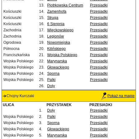
13.
Piotrkowska Centrum
Przesiadki
Kościuszki
14.
Zamenhofa
Przesiadki
Kościuszki
15.
Struga
Przesiadki
Kościuszki
16.
6 Sierpnia
Przesiadki
Zachodnia
17.
Więckowskiego
Przesiadki
Zachodnia
18.
Legionów
Przesiadki
Ogrodowa
19.
Nowomiejska
Przesiadki
Północna
20.
Kilińskiego
Przesiadki
Franciszkańska
21.
Wojska Polskiego
Przesiadki
Wojska Polskiego
22.
Marynarska
Przesiadki
Wojska Polskiego
23.
Głowackiego
Przesiadki
Wojska Polskiego
24.
Sporna
Przesiadki
Wojska Polskiego
25.
Palki
Przesiadki
26.
Doły
Chojny Kurczaki
Pokaż na mapie
ULICA
PRZYSTANEK
PRZESIADKI
1.
Doły
Przesiadki
Wojska Polskiego
2.
Palki
Przesiadki
Wojska Polskiego
3.
Sporna
Przesiadki
Wojska Polskiego
4.
Głowackiego
Przesiadki
Wojska Polskiego
5.
Marynarska
Przesiadki