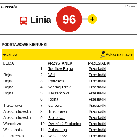
Pomoc
Powrót
96
Linia
PODSTAWOWE KIERUNKI
Janów
Pokaż na mapie
ULICA
PRZYSTANEK
PRZESIADKI
1.
Teofilów Rojna
Przesiadki
Rojna
2.
Wici
Przesiadki
Rojna
3.
Rydzowa
Przesiadki
Rojna
4.
Wiernej Rzeki
Przesiadki
Rojna
5.
Kaczeńcowa
Przesiadki
6.
Rojna
Przesiadki
Traktorowa
7.
Łanowa
Przesiadki
Aleksandrowska
8.
Traktorowa
Przesiadki
Aleksandrowska
9.
Bielicowa
Przesiadki
Woronicza
10.
Dw. Łódź Żabieniec
Przesiadki
Wielkopolska
11.
Pułaskiego
Przesiadki
Lutomierska
12.
Włókniarzy
Przesiadki