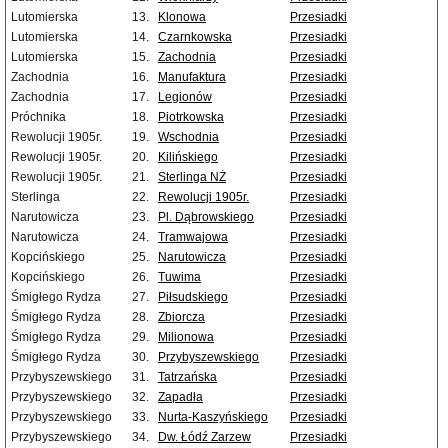
Lutomierska
13.
Klonowa
Przesiadki
Lutomierska
14.
Czarnkowska
Przesiadki
Lutomierska
15.
Zachodnia
Przesiadki
Zachodnia
16.
Manufaktura
Przesiadki
Zachodnia
17.
Legionów
Przesiadki
Próchnika
18.
Piotrkowska
Przesiadki
Rewolucji 1905r.
19.
Wschodnia
Przesiadki
Rewolucji 1905r.
20.
Kilińskiego
Przesiadki
Rewolucji 1905r.
21.
Sterlinga NŻ
Przesiadki
Sterlinga
22.
Rewolucji 1905r.
Przesiadki
Narutowicza
23.
Pl. Dąbrowskiego
Przesiadki
Narutowicza
24.
Tramwajowa
Przesiadki
Kopcińskiego
25.
Narutowicza
Przesiadki
Kopcińskiego
26.
Tuwima
Przesiadki
Śmigłego Rydza
27.
Piłsudskiego
Przesiadki
Śmigłego Rydza
28.
Zbiorcza
Przesiadki
Śmigłego Rydza
29.
Milionowa
Przesiadki
Śmigłego Rydza
30.
Przybyszewskiego
Przesiadki
Przybyszewskiego
31.
Tatrzańska
Przesiadki
Przybyszewskiego
32.
Zapadła
Przesiadki
Przybyszewskiego
33.
Nurta-Kaszyńskiego
Przesiadki
Przybyszewskiego
34.
Dw. Łódź Zarzew
Przesiadki