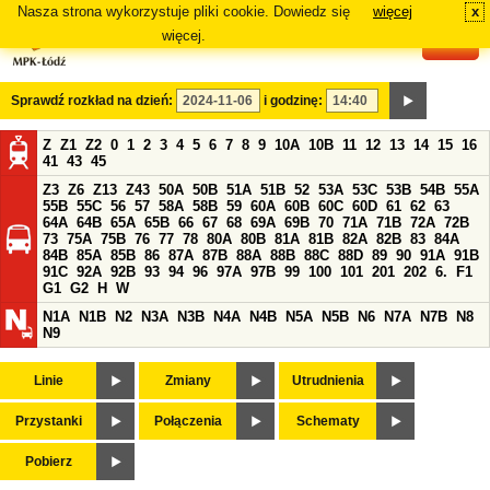
Nasza strona wykorzystuje pliki cookie. Dowiedz się
więcej
x
#
więcej.
Sprawdź rozkład na dzień:
i godzinę:
Z
Z1
Z2
0
1
2
3
4
5
6
7
8
9
10A
10B
11
12
13
14
15
16
41
43
45
Z3
Z6
Z13
Z43
50A
50B
51A
51B
52
53A
53C
53B
54B
55A
55B
55C
56
57
58A
58B
59
60A
60B
60C
60D
61
62
63
64A
64B
65A
65B
66
67
68
69A
69B
70
71A
71B
72A
72B
73
75A
75B
76
77
78
80A
80B
81A
81B
82A
82B
83
84A
84B
85A
85B
86
87A
87B
88A
88B
88C
88D
89
90
91A
91B
91C
92A
92B
93
94
96
97A
97B
99
100
101
201
202
6.
F1
G1
G2
H
W
N1A
N1B
N2
N3A
N3B
N4A
N4B
N5A
N5B
N6
N7A
N7B
N8
N9
Linie
Zmiany
Utrudnienia
Przystanki
Połączenia
Schematy
Pobierz