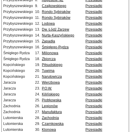
Przybyszewskiego
8.
Augustów NŻ
Przesiadki
Przybyszewskiego
9.
Czajkowskiego
Przesiadki
Przybyszewskiego
10.
Rondo Sybiraków
Przesiadki
Przybyszewskiego
11.
Rondo Sybiraków
Przesiadki
Przybyszewskiego
12.
Lodowa
Przesiadki
Przybyszewskiego
13.
Dw. Łódź Zarzew
Przesiadki
Przybyszewskiego
14.
Nurta-Kaszyńskiego
Przesiadki
Przybyszewskiego
15.
Zapadła
Przesiadki
Przybyszewskiego
16.
Śmigłego-Rydza
Przesiadki
Śmigłego Rydza
17.
Milionowa
Przesiadki
Śmigłego Rydza
18.
Zbiorcza
Przesiadki
Kopcińskiego
19.
Piłsudskiego
Przesiadki
Kopcińskiego
20.
Tuwima
Przesiadki
Kopcińskiego
21.
Narutowicza
Przesiadki
Jaracza
22.
Wierzbowa
Przesiadki
Jaracza
23.
P.O.W.
Przesiadki
Jaracza
24.
Kilińskiego
Przesiadki
Jaracza
25.
Piotrkowska
Przesiadki
Zachodnia
26.
Legionów
Przesiadki
Zachodnia
27.
Manufaktura
Przesiadki
Lutomierska
28.
Zachodnia
Przesiadki
Lutomierska
29.
Czarnkowska
Przesiadki
Lutomierska
30.
Klonowa
Przesiadki