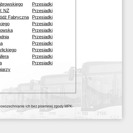
ąbrowskiego
Przesiadki
W. NŻ
Przesiadki
ódź Fabryczna
Przesiadki
skiego
Przesiadki
kowska
Przesiadki
dnia
Przesiadki
na
Przesiadki
rlickiego
Przesiadki
llera
Przesiadki
a
Przesiadki
iarzy
ozpowszechnianie ich bez pisemnej zgody MPK-