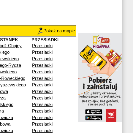
Pokaż na mapie
YSTANEK
PRZESIADKI
ódź Chojny
Przesiadki
skiego
Przesiadki
zewskiego
Przesiadki
łego-Rydza
Przesiadki
owskiego
Przesiadki
a-Roweckiego
Przesiadki
byszewskiego
Przesiadki
nowa
Przesiadki
cza
Przesiadki
dskiego
Przesiadki
ma
Przesiadki
owicza
Przesiadki
zbowa
Przesiadki
owicza
Przesiadki