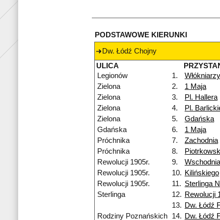
PODSTAWOWE KIERUNKI
Dw. Łódź Chojny
ULICA
PRZYSTA
Legionów
1.
Włókniarz
Zielona
2.
1 Maja
Zielona
3.
Pl. Hallera
Zielona
4.
Pl. Barlick
Zielona
5.
Gdańska
Gdańska
6.
1 Maja
Próchnika
7.
Zachodnia
Próchnika
8.
Piotrkows
Rewolucji 1905r.
9.
Wschodni
Rewolucji 1905r.
10.
Kilińskiego
Rewolucji 1905r.
11.
Sterlinga 
Sterlinga
12.
Rewolucji 
13.
Dw. Łódź 
Rodziny Poznańskich
14.
Dw. Łódź 