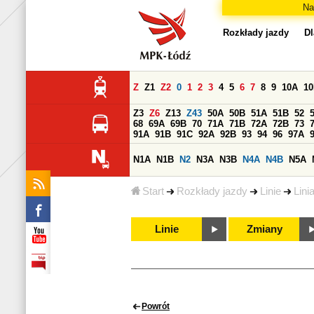
Na
Rozkłady jazdy
Dl
Z
Z1
Z2
0
1
2
3
4
5
6
7
8
9
10A
1
Z3
Z6
Z13
Z43
50A
50B
51A
51B
52
68
69A
69B
70
71A
71B
72A
72B
73
91A
91B
91C
92A
92B
93
94
96
97A
N1A
N1B
N2
N3A
N3B
N4A
N4B
N5A
Start
Rozkłady jazdy
Linie
Lini
Linie
Zmiany
Powrót