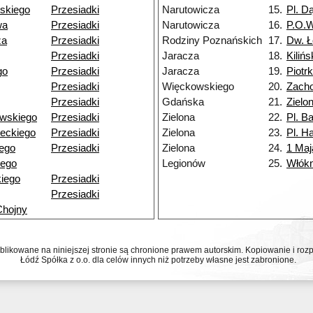
skiego
Przesiadki
Narutowicza
15.
Pl. D
wa
Przesiadki
Narutowicza
16.
P.O.
za
Przesiadki
Rodziny Poznańskich
17.
Dw. Ł
Przesiadki
Jaracza
18.
Kiliń
go
Przesiadki
Jaracza
19.
Piotr
Przesiadki
Więckowskiego
20.
Zacho
Przesiadki
Gdańska
21.
Zielo
wskiego
Przesiadki
Zielona
22.
Pl. Ba
eckiego
Przesiadki
Zielona
23.
Pl. Ha
ego
Przesiadki
Zielona
24.
1 Maj
iego
Legionów
25.
Włókn
iego
Przesiadki
Przesiadki
Chojny
ublikowane na niniejszej stronie są chronione prawem autorskim. Kopiowanie i r
Łódź Spółka z o.o. dla celów innych niż potrzeby własne jest zabronione.