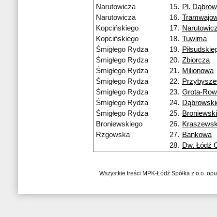
Narutowicza
15.
Pl. Dąbrow
Narutowicza
16.
Tramwajo
Kopcińskiego
17.
Narutowic
Kopcińskiego
18.
Tuwima
Śmigłego Rydza
19.
Piłsudskie
Śmigłego Rydza
20.
Zbiorcza
Śmigłego Rydza
21.
Milionowa
Śmigłego Rydza
22.
Przybysze
Śmigłego Rydza
23.
Grota-Row
Śmigłego Rydza
24.
Dąbrowski
Śmigłego Rydza
25.
Broniewsk
Broniewskiego
26.
Kraszewsk
Rzgowska
27.
Bankowa
28.
Dw. Łódź 
Wszystkie treści MPK-Łódź Spółka z o.o. op