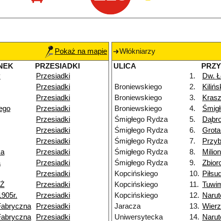
Pokaż na mapie
Włókniarzy
NEK
PRZESIADKI
ULICA
PRZ
y
Przesiadki
1.
Dw. Ł
Przesiadki
Broniewskiego
2.
Kiliń
Przesiadki
Broniewskiego
3.
Kras
iego
Przesiadki
Broniewskiego
4.
Śmig
Przesiadki
Śmigłego Rydza
5.
Dąbr
Przesiadki
Śmigłego Rydza
6.
Grot
Przesiadki
Śmigłego Rydza
7.
Przy
ka
Przesiadki
Śmigłego Rydza
8.
Milio
a
Przesiadki
Śmigłego Rydza
9.
Zbior
Przesiadki
Kopcińskiego
10.
Piłsu
NŻ
Przesiadki
Kopcińskiego
11.
Tuwi
1905r.
Przesiadki
Kopcińskiego
12.
Narut
Fabryczna
Przesiadki
Jaracza
13.
Wier
Fabryczna
Przesiadki
Uniwersytecka
14.
Narut