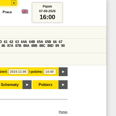
x
Piątek
07-08-2026
Praca
16:00
D
61
62
63
64A
64B
65A
65B
66
67
86
87A
87B
88A
88B
88C
88D
89
90
zień:
i godzinę:
Schematy
Pobierz
Pomoc