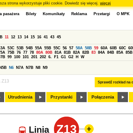
sza strona wykorzystuje pliki cookie. Dowiedz się więcej.
więcej
a pasażera
Bilety
Komunikaty
Reklama
Przetargi
O MPK
0B
11
12
13
14
15
16
41
43
45
53A
53C
53B
54B
55A
55B
55C
56
57
58A
58B
59
60A
60B
60C
60
75A
75B
76
77
78
80A
80B
81A
81B
82A
82B
83
84A
84B
85A
85B
97B
99
100
101
201
202
6.
F1
G1
G2
H
W
N5B
N6
N7A
N7B
N8
N9
a Z13
Sprawdź rozkład na d
Utrudnienia
Przystanki
Połączenia
Z13
Linia