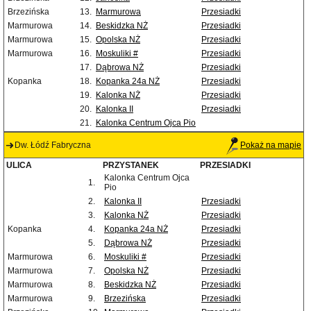
Brzezińska
13.
Marmurowa
Przesiadki
Marmurowa
14.
Beskidzka NŻ
Przesiadki
Marmurowa
15.
Opolska NŻ
Przesiadki
Marmurowa
16.
Moskuliki #
Przesiadki
17.
Dąbrowa NŻ
Przesiadki
Kopanka
18.
Kopanka 24a NŻ
Przesiadki
19.
Kalonka NŻ
Przesiadki
20.
Kalonka II
Przesiadki
21.
Kalonka Centrum Ojca Pio
Dw. Łódź Fabryczna
Pokaż na mapie
ULICA
PRZYSTANEK
PRZESIADKI
Kalonka Centrum Ojca
1.
Pio
2.
Kalonka II
Przesiadki
3.
Kalonka NŻ
Przesiadki
Kopanka
4.
Kopanka 24a NŻ
Przesiadki
5.
Dąbrowa NŻ
Przesiadki
Marmurowa
6.
Moskuliki #
Przesiadki
Marmurowa
7.
Opolska NŻ
Przesiadki
Marmurowa
8.
Beskidzka NŻ
Przesiadki
Marmurowa
9.
Brzezińska
Przesiadki