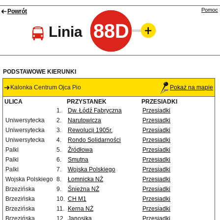
Pomoc
Powrót
88D
Linia
PODSTAWOWE KIERUNKI
Kalonka Centrum Ojca Pio
Pokaż na mapie
ULICA
PRZYSTANEK
PRZESIADKI
1.
Dw. Łódź Fabryczna
Przesiadki
Uniwersytecka
2.
Narutowicza
Przesiadki
Uniwersytecka
3.
Rewolucji 1905r.
Przesiadki
Uniwersytecka
4.
Rondo Solidarności
Przesiadki
Palki
5.
Źródłowa
Przesiadki
Palki
6.
Smutna
Przesiadki
Palki
7.
Wojska Polskiego
Przesiadki
Wojska Polskiego
8.
Łomnicka NŻ
Przesiadki
Brzezińska
9.
Śnieżna NŻ
Przesiadki
Brzezińska
10.
CH M1
Przesiadki
Brzezińska
11.
Kerna NŻ
Przesiadki
Brzezińska
12.
Janosika
Przesiadki