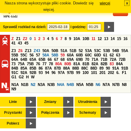
Nasza strona wykorzystuje pliki cookie. Dowiedz się
więcej
x
#
więcej.
Sprawdź rozkład na dzień:
i godzinę:
Z
Z1
Z2
0
1
2
3
4
5
6
7
8
9
10A
10B
11
12
13
14
15
16
41
43
45
Z3
Z6
Z13
Z43
50A
50B
51A
51B
52
53A
53C
53B
54B
55A
55B
55C
56
57
58A
58B
59
60A
60B
60C
60D
61
62
63
64A
64B
65A
65B
66
67
68
69A
69B
70
71A
71B
72A
72B
73
75A
75B
76
77
78
80A
80B
81A
81B
82A
82B
83
84A
84B
85A
85B
86
87A
87B
88A
88B
88C
88D
89
90
91A
91B
91C
92A
92B
93
94
96
97A
97B
99
100
101
201
202
6.
F1
G1
G2
H
W
N1A
N1B
N2
N3A
N3B
N4A
N4B
N5A
N5B
N6
N7A
N7B
N8
N9
Linie
Zmiany
Utrudnienia
Przystanki
Połączenia
Schematy
Pobierz