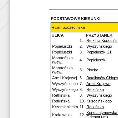
PODSTAWOWE KIERUNKI
cm. Szczecińska
ULICA
PRZYSTANEK
1.
Retkinia Kusocińs
Popiełuszki
2.
Wyszyńskiego
Popiełuszki
3.
Popiełuszki 21
Maratońska
4.
Popiełuszki
(wew.)
Maratońska
5.
Plocka
(wew.)
Armii Krajowej
6.
Batalionów Chłops
Wyszyńskiego
7.
Armii Krajowej
Wyszyńskiego
8.
Retkińska
Retkińska
9.
Wyszyńskiego
Retkińska
10.
Kusocińskiego
Krzemieniecka
11.
Retkińska
Konstantynowska
Krakowska
12.
Orientarium)