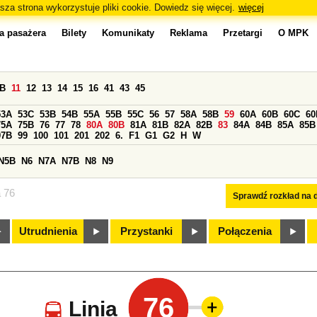
sza strona wykorzystuje pliki cookie. Dowiedz się więcej.
więcej
a pasażera
Bilety
Komunikaty
Reklama
Przetargi
O MPK
0B
11
12
13
14
15
16
41
43
45
53A
53C
53B
54B
55A
55B
55C
56
57
58A
58B
59
60A
60B
60C
60
75A
75B
76
77
78
80A
80B
81A
81B
82A
82B
83
84A
84B
85A
85B
97B
99
100
101
201
202
6.
F1
G1
G2
H
W
N5B
N6
N7A
N7B
N8
N9
a 76
Sprawdź rozkład na d
Utrudnienia
Przystanki
Połączenia
76
Linia