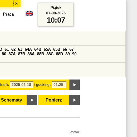
x
Piątek
07-08-2026
Praca
10:07
D
61
62
63
64A
64B
65A
65B
66
67
86
87A
87B
88A
88B
88C
88D
89
90
zień:
i godzinę:
Schematy
Pobierz
Pomoc