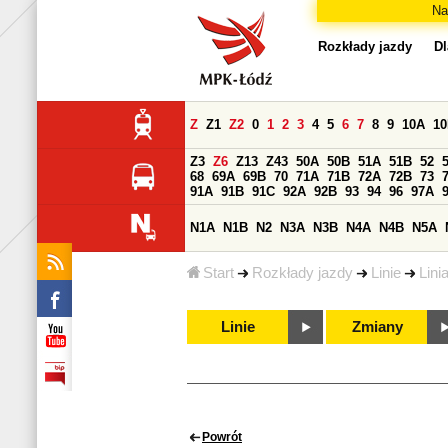
Na
Rozkłady jazdy
Dl
Z
Z1
Z2
0
1
2
3
4
5
6
7
8
9
10A
1
Z3
Z6
Z13
Z43
50A
50B
51A
51B
52
68
69A
69B
70
71A
71B
72A
72B
73
91A
91B
91C
92A
92B
93
94
96
97A
N1A
N1B
N2
N3A
N3B
N4A
N4B
N5A
Start
Rozkłady jazdy
Linie
Lini
Linie
Zmiany
Powrót