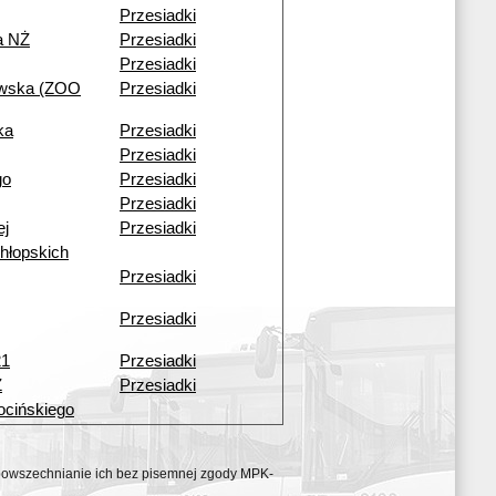
Przesiadki
a NŻ
Przesiadki
Przesiadki
owska (ZOO
Przesiadki
ka
Przesiadki
Przesiadki
go
Przesiadki
Przesiadki
ej
Przesiadki
hłopskich
Przesiadki
Przesiadki
21
Przesiadki
Ż
Przesiadki
ocińskiego
ozpowszechnianie ich bez pisemnej zgody MPK-