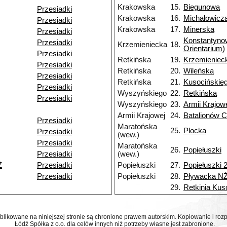
Krakowska
15.
Biegunowa
Przesiadki
Krakowska
16.
Michałowicz
Przesiadki
Krakowska
17.
Minerska
Przesiadki
Konstantyn
Przesiadki
Krzemieniecka
18.
Orientarium)
Przesiadki
Retkińska
19.
Krzemieniec
Przesiadki
Retkińska
20.
Wileńska
Przesiadki
Retkińska
21.
Kusocińskie
Przesiadki
Wyszyńskiego
22.
Retkińska
Przesiadki
Wyszyńskiego
23.
Armii Krajow
Armii Krajowej
24.
Batalionów C
Przesiadki
Maratońska
25.
Plocka
Przesiadki
(wew.)
Przesiadki
Maratońska
26.
Popiełuszki
Przesiadki
(wew.)
Ż
Przesiadki
Popiełuszki
27.
Popiełuszki 
Przesiadki
Popiełuszki
28.
Pływacka N
29.
Retkinia Kus
ublikowane na niniejszej stronie są chronione prawem autorskim. Kopiowanie i r
Łódź Spółka z o.o. dla celów innych niż potrzeby własne jest zabronione.