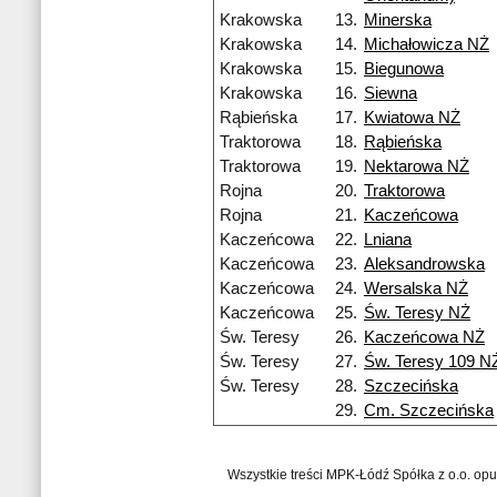
Krakowska
13.
Minerska
Krakowska
14.
Michałowicza NŻ
Krakowska
15.
Biegunowa
Krakowska
16.
Siewna
Rąbieńska
17.
Kwiatowa NŻ
Traktorowa
18.
Rąbieńska
Traktorowa
19.
Nektarowa NŻ
Rojna
20.
Traktorowa
Rojna
21.
Kaczeńcowa
Kaczeńcowa
22.
Lniana
Kaczeńcowa
23.
Aleksandrowska
Kaczeńcowa
24.
Wersalska NŻ
Kaczeńcowa
25.
Św. Teresy NŻ
Św. Teresy
26.
Kaczeńcowa NŻ
Św. Teresy
27.
Św. Teresy 109 N
Św. Teresy
28.
Szczecińska
29.
Cm. Szczecińska
Wszystkie treści MPK-Łódź Spółka z o.o. op