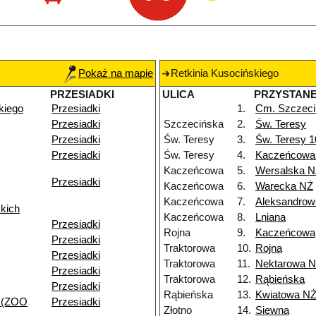
Pokaż na mapie
Retkinia Kusocińskiego
PRZESIADKI
ULICA
PRZYSTAN
kiego
Przesiadki
1.
Cm. Szczeci
Przesiadki
Szczecińska
2.
Św. Teresy
Przesiadki
Św. Teresy
3.
Św. Teresy 
Przesiadki
Św. Teresy
4.
Kaczeńcowa
Kaczeńcowa
5.
Wersalska 
Przesiadki
Kaczeńcowa
6.
Warecka NŻ
Kaczeńcowa
7.
Aleksandrow
kich
Kaczeńcowa
8.
Lniana
Przesiadki
Rojna
9.
Kaczeńcowa
Przesiadki
Traktorowa
10.
Rojna
Przesiadki
Traktorowa
11.
Nektarowa 
Przesiadki
Traktorowa
12.
Rąbieńska
Przesiadki
Rąbieńska
13.
Kwiatowa N
 (ZOO
Przesiadki
Złotno
14.
Siewna