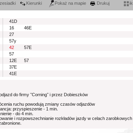
zesiadki
Kierunki
Pokaż na mapie
Drukuj
i
41D
16
46E
27
57y
42
57E
57
12E
57
37E
41E
podjazd do firmy "Corning" i przez Dobieszków
ócenia ruchu powodują zmiany czasów odjazdów
rancja: przyspieszenie - 1 min.
nienie - do 4 min.
owanie i rozpowszechnianie rozkładów jazdy w celach zarobkowych
 zabronione.