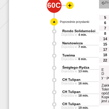
Pr
60C
5
Poprzednie przystanki
6
7
Rondo Solidarności
8
Dojeżdża w:
4 min.
14
Narutowicza
15
Dojeżdża w:
7 min.
17
18
Tuwima
Dojeżdża w:
8 min.
22
Śmigłego-Rydza
E
Dojeżdża w:
13 min.
D
y - 
CH Tulipan
Dojeżdża w:
16 min.
Zakł
Tole
CH Tulipan
opóź
Dojeżdża w:
18 min.
Kopi
jest
CH Tulipan
Dojeżdża w:
19 min.