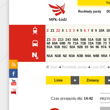
Na
Rozkłady jazdy
Dl
Z
Z1
Z2
0
1
2
3
4
5
6
7
8
9
10A
1
Z3
Z6
Z13
Z43
50A
50B
51A
51B
52
68
69A
69B
70
71A
71B
72A
72B
73
91A
91B
91C
92A
92B
93
94
96
97A
N1A
N1B
N2
N3A
N3B
N4A
N4B
N5A
Start
Rozkłady jazdy
Linia 60C
Linie
Zmiany
Czas przejazdu dla:
14:42
PRZY