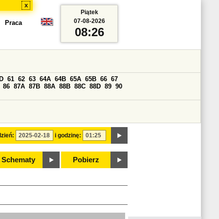
x
Piątek
07-08-2026
Praca
08:26
D
61
62
63
64A
64B
65A
65B
66
67
86
87A
87B
88A
88B
88C
88D
89
90
zień:
i godzinę:
Schematy
Pobierz