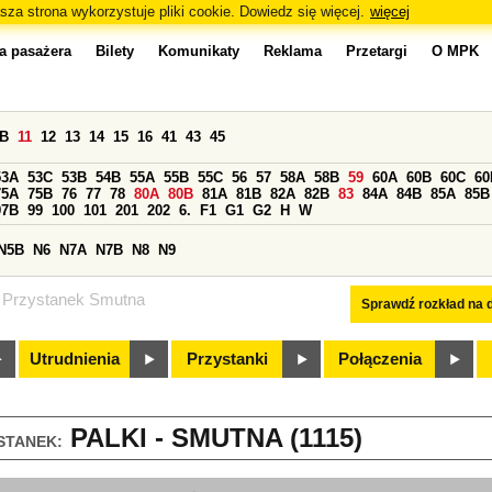
sza strona wykorzystuje pliki cookie. Dowiedz się więcej.
więcej
a pasażera
Bilety
Komunikaty
Reklama
Przetargi
O MPK
0B
11
12
13
14
15
16
41
43
45
53A
53C
53B
54B
55A
55B
55C
56
57
58A
58B
59
60A
60B
60C
60
75A
75B
76
77
78
80A
80B
81A
81B
82A
82B
83
84A
84B
85A
85B
97B
99
100
101
201
202
6.
F1
G1
G2
H
W
N5B
N6
N7A
N7B
N8
N9
Przystanek Smutna
Sprawdź rozkład na d
Utrudnienia
Przystanki
Połączenia
PALKI - SMUTNA (1115)
STANEK: