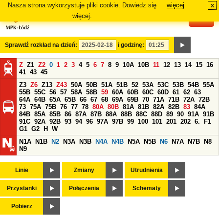
Nasza strona wykorzystuje pliki cookie. Dowiedz się
więcej
x
#
więcej.
Sprawdź rozkład na dzień:
i godzinę:
Z
Z1
Z2
0
1
2
3
4
5
6
7
8
9
10A
10B
11
12
13
14
15
16
41
43
45
Z3
Z6
Z13
Z43
50A
50B
51A
51B
52
53A
53C
53B
54B
55A
55B
55C
56
57
58A
58B
59
60A
60B
60C
60D
61
62
63
64A
64B
65A
65B
66
67
68
69A
69B
70
71A
71B
72A
72B
73
75A
75B
76
77
78
80A
80B
81A
81B
82A
82B
83
84A
84B
85A
85B
86
87A
87B
88A
88B
88C
88D
89
90
91A
91B
91C
92A
92B
93
94
96
97A
97B
99
100
101
201
202
6.
F1
G1
G2
H
W
N1A
N1B
N2
N3A
N3B
N4A
N4B
N5A
N5B
N6
N7A
N7B
N8
N9
Linie
Zmiany
Utrudnienia
Przystanki
Połączenia
Schematy
Pobierz