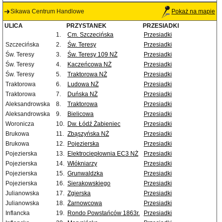
Sikawa Centrum Handlowe
Pokaż na mapie
ULICA
PRZYSTANEK
PRZESIADKI
1.
Cm. Szczecińska
Przesiadki
Szczecińska
2.
Św. Teresy
Przesiadki
Św. Teresy
3.
Św. Teresy 109 NŻ
Przesiadki
Św. Teresy
4.
Kaczeńcowa NŻ
Przesiadki
Św. Teresy
5.
Traktorowa NŻ
Przesiadki
Traktorowa
6.
Ludowa NŻ
Przesiadki
Traktorowa
7.
Duńska NŻ
Przesiadki
Aleksandrowska
8.
Traktorowa
Przesiadki
Aleksandrowska
9.
Bielicowa
Przesiadki
Woronicza
10.
Dw. Łódź Żabieniec
Przesiadki
Brukowa
11.
Zbąszyńska NŻ
Przesiadki
Brukowa
12.
Pojezierska
Przesiadki
Pojezierska
13.
Elektrociepłownia EC3 NŻ
Przesiadki
Pojezierska
14.
Włókniarzy
Przesiadki
Pojezierska
15.
Grunwaldzka
Przesiadki
Pojezierska
16.
Sierakowskiego
Przesiadki
Julianowska
17.
Zgierska
Przesiadki
Julianowska
18.
Żarnowcowa
Przesiadki
Inflancka
19.
Rondo Powstańców 1863r.
Przesiadki