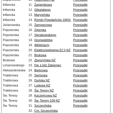
Inflancka
11.
Zagajnikowa
Przesiadki
Inflancka
12.
Gibalskiego
Przesiadki
Inflancka
13.
Marysińska
Przesiadki
Inflancka
14.
Rondo Powstańców 1863r.
Przesiadki
Julianowska
15.
Żarnowcowa
Przesiadki
Pojezierska
16.
Zgierska
Przesiadki
Pojezierska
17.
Sierakowskiego
Przesiadki
Pojezierska
18.
Grunwaldzka
Przesiadki
Pojezierska
19.
Włókniarzy
Przesiadki
Pojezierska
20.
Elektrociepłownia EC3 NŻ
Przesiadki
Pojezierska
21.
Brukowa
Przesiadki
Brukowa
22.
Zbąszyńska NŻ
Przesiadki
Limanowskiego
23.
Dw. Łódź Żabieniec
Przesiadki
Aleksandrowska
24.
Bielicowa
Przesiadki
Traktorowa
25.
Sierpowa
Przesiadki
Traktorowa
26.
Duńska NŻ
Przesiadki
Traktorowa
27.
Ludowa NŻ
Przesiadki
Traktorowa
28.
Św. Teresy NŻ
Przesiadki
Św. Teresy
29.
Kaczeńcowa NŻ
Przesiadki
Św. Teresy
30.
Św. Teresy 109 NŻ
Przesiadki
Św. Teresy
31.
Szczecińska
Przesiadki
32.
Cm. Szczecińska