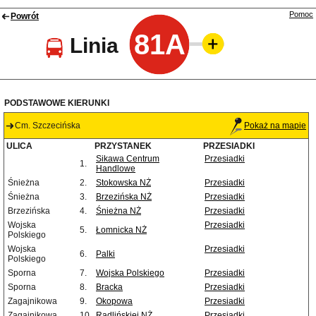
Pomoc
Powrót
81A
Linia
PODSTAWOWE KIERUNKI
Cm. Szczecińska
Pokaż na mapie
ULICA
PRZYSTANEK
PRZESIADKI
Sikawa Centrum
Przesiadki
1.
Handlowe
Śnieżna
2.
Stokowska NŻ
Przesiadki
Śnieżna
3.
Brzezińska NŻ
Przesiadki
Brzezińska
4.
Śnieżna NŻ
Przesiadki
Wojska
Przesiadki
5.
Łomnicka NŻ
Polskiego
Wojska
Przesiadki
6.
Palki
Polskiego
Sporna
7.
Wojska Polskiego
Przesiadki
Sporna
8.
Bracka
Przesiadki
Zagajnikowa
9.
Okopowa
Przesiadki
Zagajnikowa
10.
Radlińskiej NŻ
Przesiadki