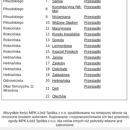
Piłsudskiego
7.
Sarnia
Przesiadki
Konstytucyjna (Wi-
Przesiadki
Piłsudskiego
8.
Ma)
Piłsudskiego
9.
Niciarniana
Przesiadki
Piłsudskiego
10.
Widzew Stadion
Przesiadki
Rokicińska
11.
Maszynowa
Przesiadki
Rokicińska
12.
Rondo Inwalidów
Przesiadki
Rokicińska
13.
Gogola
Przesiadki
Rokicińska
14.
Lermontowa
Przesiadki
Rokicińska
15.
Książąt Polskich
Przesiadki
Hetmańska
16.
Janów
Przesiadki
Hetmańska
17.
Zagłoby
Przesiadki
Hetmańska
18.
Dąbrówki
Przesiadki
Hetmańska
19.
Zakładowa
Przesiadki
Odnowiciela
20.
Hetmańska
Przesiadki
Ofiar Terroryzmu 11
Przesiadki
21.
Dell
Września
22.
Olechów
Wszystkie treści MPK-Łódź Spółka z o.o. opublikowane na niniejszej stronie są
chronione prawem autorskim. Kopiowanie i rozpowszechnianie ich bez pisemnej
zgody MPK-Łódź Spółka z o.o. dla celów innych niż potrzeby własne jest
zabronione.