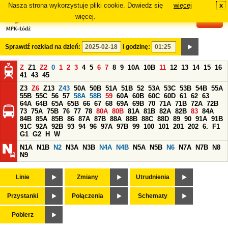
Nasza strona wykorzystuje pliki cookie. Dowiedz się
więcej
x
#
więcej.
Sprawdź rozkład na dzień:
i godzinę:
Z
Z1
Z2
0
1
2
3
4
5
6
7
8
9
10A
10B
11
12
13
14
15
16
41
43
45
Z3
Z6
Z13
Z43
50A
50B
51A
51B
52
53A
53C
53B
54B
55A
55B
55C
56
57
58A
58B
59
60A
60B
60C
60D
61
62
63
64A
64B
65A
65B
66
67
68
69A
69B
70
71A
71B
72A
72B
73
75A
75B
76
77
78
80A
80B
81A
81B
82A
82B
83
84A
84B
85A
85B
86
87A
87B
88A
88B
88C
88D
89
90
91A
91B
91C
92A
92B
93
94
96
97A
97B
99
100
101
201
202
6.
F1
G1
G2
H
W
N1A
N1B
N2
N3A
N3B
N4A
N4B
N5A
N5B
N6
N7A
N7B
N8
N9
Linie
Zmiany
Utrudnienia
Przystanki
Połączenia
Schematy
Pobierz