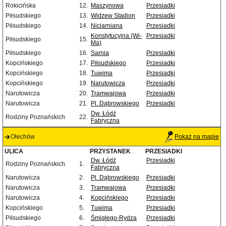
Rokicińska
12.
Maszynowa
Przesiadki
Piłsudskiego
13.
Widzew Stadion
Przesiadki
Piłsudskiego
14.
Niciarniana
Przesiadki
Konstytucyjna (Wi-
Przesiadki
Piłsudskiego
15.
Ma)
Piłsudskiego
16.
Sarnia
Przesiadki
Kopcińskiego
17.
Piłsudskiego
Przesiadki
Kopcińskiego
18.
Tuwima
Przesiadki
Kopcińskiego
19.
Narutowicza
Przesiadki
Narutowicza
20.
Tramwajowa
Przesiadki
Narutowicza
21.
Pl. Dąbrowskiego
Przesiadki
Dw. Łódź
Rodziny Poznańskich
22.
Fabryczna
Olechów
Pokaż na mapie
ULICA
PRZYSTANEK
PRZESIADKI
Dw. Łódź
Przesiadki
Rodziny Poznańskich
1.
Fabryczna
Narutowicza
2.
Pl. Dąbrowskiego
Przesiadki
Narutowicza
3.
Tramwajowa
Przesiadki
Narutowicza
4.
Kopcińskiego
Przesiadki
Kopcińskiego
5.
Tuwima
Przesiadki
Piłsudskiego
6.
Śmigłego-Rydza
Przesiadki