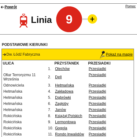
Pomoc
Powrót
9
Linia
PODSTAWOWE KIERUNKI
Dw. Łódź Fabryczna
Pokaż na mapie
ULICA
PRZYSTANEK
PRZESIADKI
1.
Olechów
Przesiadki
Ofiar Terroryzmu 11
Przesiadki
2.
Dell
Września
Odnowiciela
3.
Hetmańska
Przesiadki
Hetmańska
4.
Zakładowa
Przesiadki
Hetmańska
5.
Dąbrówki
Przesiadki
Hetmańska
6.
Zagłoby
Przesiadki
Hetmańska
7.
Janów
Przesiadki
Rokicińska
8.
Książąt Polskich
Przesiadki
Rokicińska
9.
Lermontowa
Przesiadki
Rokicińska
10.
Gogola
Przesiadki
Rokicińska
11.
Rondo Inwalidów
Przesiadki