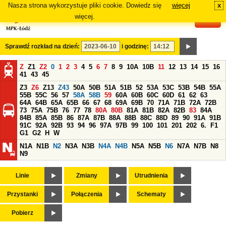
Nasza strona wykorzystuje pliki cookie. Dowiedz się
więcej
x
#
więcej.
Sprawdź rozkład na dzień:
i godzinę:
Z
Z1
Z2
0
1
2
3
4
5
6
7
8
9
10A
10B
11
12
13
14
15
16
41
43
45
Z3
Z6
Z13
Z43
50A
50B
51A
51B
52
53A
53C
53B
54B
55A
55B
55C
56
57
58A
58B
59
60A
60B
60C
60D
61
62
63
64A
64B
65A
65B
66
67
68
69A
69B
70
71A
71B
72A
72B
73
75A
75B
76
77
78
80A
80B
81A
81B
82A
82B
83
84A
84B
85A
85B
86
87A
87B
88A
88B
88C
88D
89
90
91A
91B
91C
92A
92B
93
94
96
97A
97B
99
100
101
201
202
6.
F1
G1
G2
H
W
N1A
N1B
N2
N3A
N3B
N4A
N4B
N5A
N5B
N6
N7A
N7B
N8
N9
Linie
Zmiany
Utrudnienia
Przystanki
Połączenia
Schematy
Pobierz