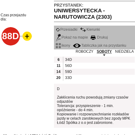
PRZYSTANEK:
UNIWERSYTECKA -
Czas przejazdu
NARUTOWICZA (2303)
dla:
Przesiadki
Kierunki
88D
Pokaż na mapie
Drukuj
ikony
Tabliczka jak na przystanku
ROBOCZY
SOBOTY
NIEDZIELA
6
34D
11
56D
14
59D
20
33D
D
Zakłócenia ruchu powodują zmiany czasów
odjazdów
Tolerancja: przyspieszenie - 1 min.
opóźnienie - do 4 min.
Kopiowanie i rozpowszechnianie rozkładów
jazdy w celach zarobkowych bez zgody MPK
Łódź Spółka z o.o jest zabronione.