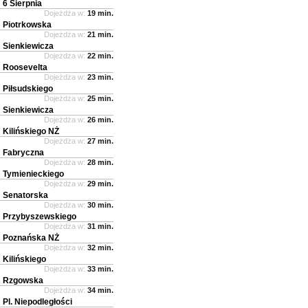
6 Sierpnia
Dojeżdża w:
19 min.
Piotrkowska
Dojeżdża w:
21 min.
Sienkiewicza
Dojeżdża w:
22 min.
Roosevelta
Dojeżdża w:
23 min.
Piłsudskiego
Dojeżdża w:
25 min.
Sienkiewicza
Dojeżdża w:
26 min.
Kilińskiego NŻ
Dojeżdża w:
27 min.
Fabryczna
Dojeżdża w:
28 min.
Tymienieckiego
Dojeżdża w:
29 min.
Senatorska
Dojeżdża w:
30 min.
Przybyszewskiego
Dojeżdża w:
31 min.
Poznańska NŻ
Dojeżdża w:
32 min.
Kilińskiego
Dojeżdża w:
33 min.
Rzgowska
Dojeżdża w:
34 min.
Pl. Niepodległości