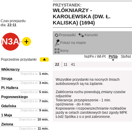
PRZYSTANEK:
WŁÓKNIARZY -
KAROLEWSKA (DW. Ł.
Czas przejazdu
KALISKA) (1694)
dla:
22:11
Przesiadki
Kierunki
N3A
Pokaż na mapie
ikony
Nd/Pn i Wt-Pt
Pt/Sb
Sb/Nd
Poprzednie przystanki
22
11
41
Włókniarzy
Dojeżdża w:
1 min.
Struga
Wszystkie przystanki na nocnych liniach
Dojeżdża w:
3 min.
autobusowych są na żądanie.
Pl. Hallera
Zakłócenia ruchu powodują zmiany czasów
Dojeżdża w:
5 min.
odjazdów
Pogonowskiego
Tolerancja: przyspieszenie - 1 min.
Dojeżdża w:
7 min.
opóźnienie - do 4 min.
Gdańska
Kopiowanie i rozpowszechnianie rozkładów
Dojeżdża w:
9 min.
jazdy w celach zarobkowych bez zgody MPK
1 Maja
Łódź Spółka z o.o jest zabronione.
Dojeżdża w:
10 min.
Zielona
Dojeżdża w:
11 min.