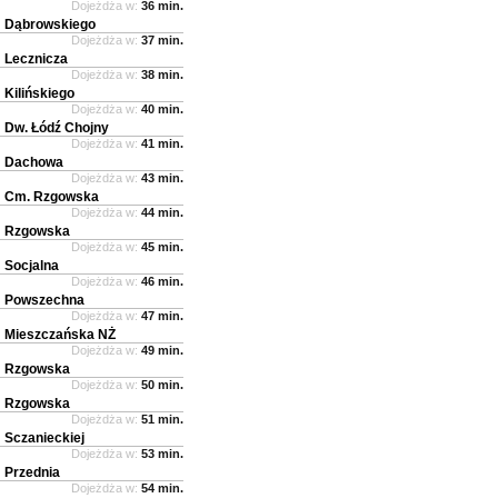
Dojeżdża w:
36 min.
Dąbrowskiego
Dojeżdża w:
37 min.
Lecznicza
Dojeżdża w:
38 min.
Kilińskiego
Dojeżdża w:
40 min.
Dw. Łódź Chojny
Dojeżdża w:
41 min.
Dachowa
Dojeżdża w:
43 min.
Cm. Rzgowska
Dojeżdża w:
44 min.
Rzgowska
Dojeżdża w:
45 min.
Socjalna
Dojeżdża w:
46 min.
Powszechna
Dojeżdża w:
47 min.
Mieszczańska NŻ
Dojeżdża w:
49 min.
Rzgowska
Dojeżdża w:
50 min.
Rzgowska
Dojeżdża w:
51 min.
Sczanieckiej
Dojeżdża w:
53 min.
Przednia
Dojeżdża w:
54 min.