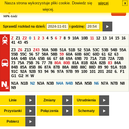
Nasza strona wykorzystuje pliki cookie. Dowiedz się
więcej
x
#
więcej.
Sprawdź rozkład na dzień:
i godzinę:
Z
Z1
Z2
0
1
2
3
4
5
6
7
8
9
10A
10B
11
12
13
14
15
16
41
43
45
Z3
Z6
Z13
Z43
50A
50B
51A
51B
52
53A
53C
53B
54B
55A
55B
55C
56
57
58A
58B
59
60A
60B
60C
60D
61
62
63
64A
64B
65A
65B
66
67
68
69A
69B
70
71A
71B
72A
72B
73
75A
75B
76
77
78
80A
80B
81A
81B
82A
82B
83
84A
84B
85A
85B
86
87A
87B
88A
88B
88C
88D
89
90
91A
91B
91C
92A
92B
93
94
96
97A
97B
99
100
101
201
202
6.
F1
G1
G2
H
W
N1A
N1B
N2
N3A
N3B
N4A
N4B
N5A
N5B
N6
N7A
N7B
N8
N9
Linie
Zmiany
Utrudnienia
Przystanki
Połączenia
Schematy
Pobierz