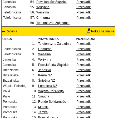
Janosika
54.
Powstańców Śląskich
Przesiadki
Janosika
55.
Wyżynna
Przesiadki
Telefoniczna
56.
Weselna
Przesiadki
Telefoniczna
57.
Chmurna
Przesiadki
58.
Telefoniczna Zajezdnia
Retkinia
Pokaż na mapie
ULICA
PRZYSTANEK
PRZESIADKI
1.
Telefoniczna Zajezdnia
Przesiadki
Telefoniczna
2.
Chmurna
Przesiadki
Telefoniczna
3.
Weselna
Przesiadki
Janosika
4.
Wyżynna
Przesiadki
Janosika
5.
Powstańców Śląskich
Przesiadki
Brzezińska
6.
Janosika
Przesiadki
Brzezińska
7.
Kerna NŻ
Przesiadki
Brzezińska
8.
Śnieżna NŻ
Przesiadki
Wojska Polskiego
9.
Łomnicka NŻ
Przesiadki
Palki
10.
Wojska Polskiego
Przesiadki
Palki
11.
Smutna
Przesiadki
Pomorska
12.
Rondo Solidarności
Przesiadki
Pomorska
13.
Matejki
Przesiadki
Pomorska
14.
Tamka
Przesiadki
Pomorska
15.
Konstytucyjna
Przesiadki