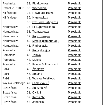
Próchnika
32.
Piotrkowska
Przesiadki
Rewolucji 1905r.
33.
Wschodnia
Przesiadki
Kilińskiego
34.
Rewolucji 1905r.
Przesiadki
Kilińskiego
35.
Narutowicza
Przesiadki
36.
Dw. Łódź Fabryczna
Przesiadki
Narutowicza
37.
Pl. Dąbrowskiego
Przesiadki
Narutowicza
38.
Tramwajowa
Przesiadki
Narutowicza
39.
Kopcińskiego
Przesiadki
Narutowicza
40.
Matejki (kampus UŁ)
Przesiadki
Narutowicza
41.
Radiostacja
Przesiadki
Pomorska
42.
Konstytucyjna
Przesiadki
Pomorska
43.
Tamka
Przesiadki
Pomorska
44.
Matejki
Przesiadki
Pomorska
45.
Rondo Solidarności
Przesiadki
Palki
46.
Źródłowa
Przesiadki
Palki
47.
Smutna
Przesiadki
Palki
48.
Wojska Polskiego
Przesiadki
Wojska Polskiego
49.
Łomnicka NŻ
Przesiadki
Brzezińska
50.
Śnieżna NŻ
Przesiadki
Brzezińska
51.
CH M1
Przesiadki
Brzezińska
52.
Kerna NŻ
Przesiadki
Brzezińska
53.
Janosika
Przesiadki