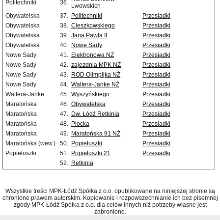
Politechniki
36.
Lwowskich
Obywatelska
37.
Politechniki
Przesiadki
Obywatelska
38.
Cieszkowskiego
Przesiadki
Obywatelska
39.
Jana Pawła II
Przesiadki
Obywatelska
40.
Nowe Sady
Przesiadki
Nowe Sady
41.
Elektronowa NŻ
Przesiadki
Nowe Sady
42.
zajezdnia MPK NŻ
Przesiadki
Nowe Sady
43.
ROD Olimpijka NŻ
Przesiadki
Nowe Sady
44.
Waltera-Janke NŻ
Przesiadki
Waltera-Janke
45.
Wyszyńskiego
Przesiadki
Maratońska
46.
Obywatelska
Przesiadki
Maratońska
47.
Dw. Łódź Retkinia
Przesiadki
Maratońska
48.
Plocka
Przesiadki
Maratońska
49.
Maratońska 91 NŻ
Przesiadki
Maratońska (wew.)
50.
Popiełuszki
Przesiadki
Popiełuszki
51.
Popiełuszki 21
Przesiadki
52.
Retkinia
Wszystkie treści MPK-Łódź Spółka z o.o. opublikowane na niniejszej stronie są
chronione prawem autorskim. Kopiowanie i rozpowszechnianie ich bez pisemnej
zgody MPK-Łódź Spółka z o.o. dla celów innych niż potrzeby własne jest
zabronione.