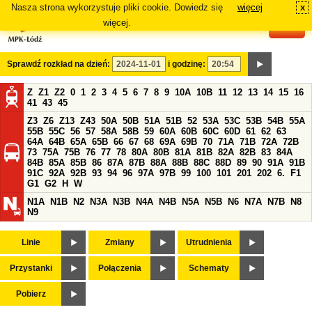
Nasza strona wykorzystuje pliki cookie. Dowiedz się
więcej
x
#
więcej.
Sprawdź rozkład na dzień:
i godzinę:
Z
Z1
Z2
0
1
2
3
4
5
6
7
8
9
10A
10B
11
12
13
14
15
16
41
43
45
Z3
Z6
Z13
Z43
50A
50B
51A
51B
52
53A
53C
53B
54B
55A
55B
55C
56
57
58A
58B
59
60A
60B
60C
60D
61
62
63
64A
64B
65A
65B
66
67
68
69A
69B
70
71A
71B
72A
72B
73
75A
75B
76
77
78
80A
80B
81A
81B
82A
82B
83
84A
84B
85A
85B
86
87A
87B
88A
88B
88C
88D
89
90
91A
91B
91C
92A
92B
93
94
96
97A
97B
99
100
101
201
202
6.
F1
G1
G2
H
W
N1A
N1B
N2
N3A
N3B
N4A
N4B
N5A
N5B
N6
N7A
N7B
N8
N9
Linie
Zmiany
Utrudnienia
Przystanki
Połączenia
Schematy
Pobierz