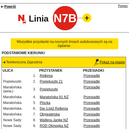
Pomoc
Powrót
N7B
Linia
Wszystkie przystanki na nocnych liniach autobusowych są na
żądanie.
PODSTAWOWE KIERUNKI
Telefoniczna Zajezdnia
Pokaż na mapie
ULICA
PRZYSTANEK
PRZESIADKI
1.
Retkinia
Przesiadki
Popiełuszki
2.
Popiełuszki 21
Przesiadki
Maratońska
Przesiadki
3.
Popiełuszki
(wew.)
Maratońska
4.
Maratońska 91 NŻ
Przesiadki
Maratońska
5.
Plocka
Przesiadki
Maratońska
6.
Dw. Łódź Retkinia
Przesiadki
Maratońska
7.
Obywatelska
Przesiadki
Nowe Sady
8.
Waltera-Janke NŻ
Przesiadki
Nowe Sady
9.
ROD Olimpijka NŻ
Przesiadki