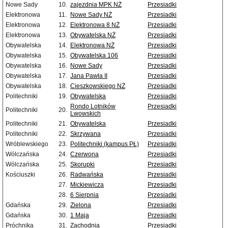
Nowe Sady
10.
zajezdnia MPK NŻ
Przesiadki
Elektronowa
11.
Nowe Sady NŻ
Przesiadki
Elektronowa
12.
Elektronowa 8 NŻ
Przesiadki
Elektronowa
13.
Obywatelska NŻ
Przesiadki
Obywatelska
14.
Elektronowa NŻ
Przesiadki
Obywatelska
15.
Obywatelska 106
Przesiadki
Obywatelska
16.
Nowe Sady
Przesiadki
Obywatelska
17.
Jana Pawła II
Przesiadki
Obywatelska
18.
Cieszkowskiego NŻ
Przesiadki
Politechniki
19.
Obywatelska
Przesiadki
Rondo Lotników
Przesiadki
Politechniki
20.
Lwowskich
Politechniki
21.
Obywatelska
Przesiadki
Politechniki
22.
Skrzywana
Przesiadki
Wróblewskiego
23.
Politechniki (kampus PŁ)
Przesiadki
Wólczańska
24.
Czerwona
Przesiadki
Wólczańska
25.
Skorupki
Przesiadki
Kościuszki
26.
Radwańska
Przesiadki
27.
Mickiewicza
Przesiadki
28.
6 Sierpnia
Przesiadki
Gdańska
29.
Zielona
Przesiadki
Gdańska
30.
1 Maja
Przesiadki
Próchnika
31.
Zachodnia
Przesiadki