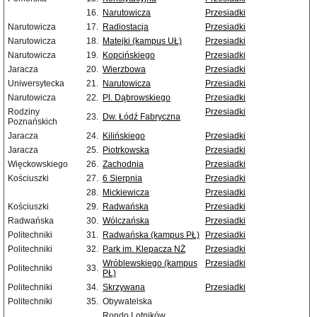
16.
Narutowicza
Przesiadki
Narutowicza
17.
Radiostacja
Przesiadki
Narutowicza
18.
Matejki (kampus UŁ)
Przesiadki
Narutowicza
19.
Kopcińskiego
Przesiadki
Jaracza
20.
Wierzbowa
Przesiadki
Uniwersytecka
21.
Narutowicza
Przesiadki
Narutowicza
22.
Pl. Dąbrowskiego
Przesiadki
Rodziny
Przesiadki
23.
Dw. Łódź Fabryczna
Poznańskich
Jaracza
24.
Kilińskiego
Przesiadki
Jaracza
25.
Piotrkowska
Przesiadki
Więckowskiego
26.
Zachodnia
Przesiadki
Kościuszki
27.
6 Sierpnia
Przesiadki
28.
Mickiewicza
Przesiadki
Kościuszki
29.
Radwańska
Przesiadki
Radwańska
30.
Wólczańska
Przesiadki
Politechniki
31.
Radwańska (kampus PŁ)
Przesiadki
Politechniki
32.
Park im. Klepacza NŻ
Przesiadki
Wróblewskiego (kampus
Przesiadki
Politechniki
33.
PŁ)
Politechniki
34.
Skrzywana
Przesiadki
Politechniki
35.
Obywatelska
Rondo Lotników