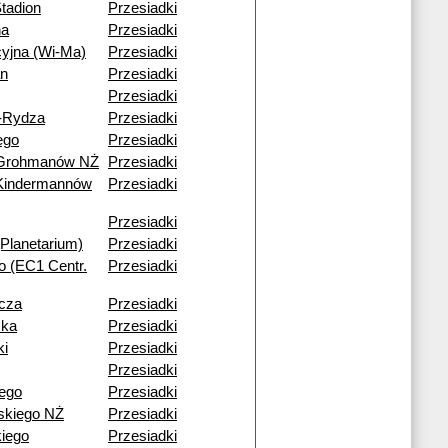
tadion
Przesiadki
na
Przesiadki
cyjna (Wi-Ma)
Przesiadki
an
Przesiadki
Przesiadki
-Rydza
Przesiadki
ego
Przesiadki
 Grohmanów NŻ
Przesiadki
Kindermannów
Przesiadki
Przesiadki
Planetarium)
Przesiadki
go (EC1 Centr.
Przesiadki
icza
Przesiadki
ska
Przesiadki
ki
Przesiadki
Przesiadki
ego
Przesiadki
kiego NŻ
Przesiadki
kiego
Przesiadki