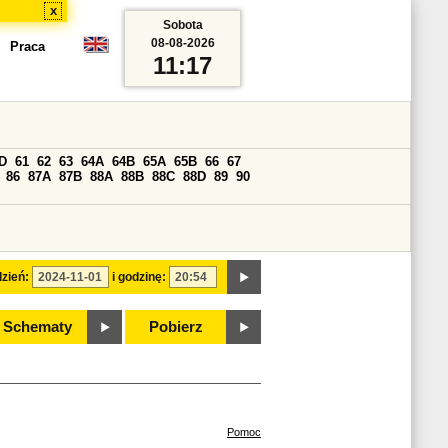
x
Sobota
08-08-2026
Praca
11:17
D
61
62
63
64A
64B
65A
65B
66
67
86
87A
87B
88A
88B
88C
88D
89
90
zień:
i godzinę:
Schematy
Pobierz
Pomoc