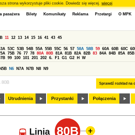
sza strona wykorzystuje pliki cookie. Dowiedz się więcej.
więcej
a pasażera
Bilety
Komunikaty
Reklama
Przetargi
O MPK
0B
11
12
13
14
15
16
41
43
45
53A
53C
53B
54B
55A
55B
55C
56
57
58A
58B
59
60A
60B
60C
60
75A
75B
76
77
78
80A
80B
81A
81B
82A
82B
83
84A
84B
85A
85B
97B
99
100
101
201
202
6.
F1
G1
G2
H
W
N5B
N6
N7A
N7B
N8
N9
a 80B
Sprawdź rozkład na d
Utrudnienia
Przystanki
Połączenia
80B
Linia