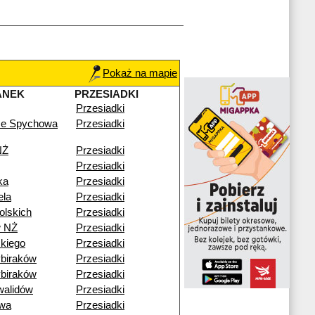
Pokaż na mapie
ANEK
PRZESIADKI
Przesiadki
ze Spychowa
Przesiadki
NŻ
Przesiadki
Przesiadki
ka
Przesiadki
ela
Przesiadki
olskich
Przesiadki
w NŻ
Przesiadki
kiego
Przesiadki
biraków
Przesiadki
biraków
Przesiadki
walidów
Przesiadki
wa
Przesiadki