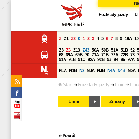
Na
Rozkłady jazdy
Dl
Z
Z1
Z2
0
1
2
3
4
5
6
7
8
9
10A
1
Z3
Z6
Z13
Z43
50A
50B
51A
51B
52
68
69A
69B
70
71A
71B
72A
72B
73
91A
91B
91C
92A
92B
93
94
96
97A
N1A
N1B
N2
N3A
N3B
N4A
N4B
N5A
Start
Rozkłady jazdy
Linie
Lini
Linie
Zmiany
Powrót