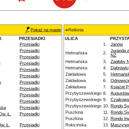
Pokaż na mapie
Retkinia
K
PRZESIADKI
ULICA
PRZYST
Przesiadki
1.
Janów
Przesiadki
Juranda 
Hetmańska
2.
NŻ
Przesiadki
Hetmańska
3.
Zagłoby 
j
Przesiadki
Hetmańska
4.
Dąbrówki
Przesiadki
Zakładowa
5.
Hetmańs
Przesiadki
Zakładowa
6.
Odnowici
o
Przesiadki
Zakładowa
7.
Książąt P
Przesiadki
Przybyszewskiego
8.
Augustó
Przesiadki
Przybyszewskiego
9.
Czajkows
Przesiadki
Przybyszewskiego
10.
Rondo Sy
ska
Przesiadki
Puszkina
11.
Rondo Sy
Dw. Ł.
Przesiadki
Puszkina
12.
Rondo In
w. Ł.
Przesiadki
Rokicińska
13.
Maszyno