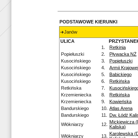
PODSTAWOWE KIERUNKI
Janów
ULICA
PRZYSTANE
1.
Retkinia
Popiełuszki
2.
Pływacka NŻ
Kusocińskiego
3.
Popiełuszki
Kusocińskiego
4.
Armii Krajowe
Kusocińskiego
5.
Babickiego
Kusocińskiego
6.
Retkińska
Retkińska
7.
Kusocińskieg
Krzemieniecka
8.
Retkińska
Krzemieniecka
9.
Kowieńska
Bandurskiego
10.
Atlas Arena
Bandurskiego
11.
Dw. Łódź Kali
Mickiewicza (
Włókniarzy
12.
Kaliska)
Karolewska (D
Włókniarzy
13.