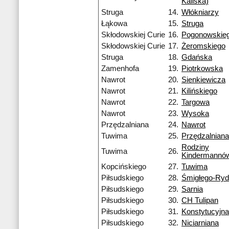
Kaliska)
Struga
14.
Włókniarzy
Łąkowa
15.
Struga
Skłodowskiej Curie
16.
Pogonowskie
Skłodowskiej Curie
17.
Żeromskiego
Struga
18.
Gdańska
Zamenhofa
19.
Piotrkowska
Nawrot
20.
Sienkiewicza
Nawrot
21.
Kilińskiego
Nawrot
22.
Targowa
Nawrot
23.
Wysoka
Przędzalniana
24.
Nawrot
Tuwima
25.
Przędzalniana
Rodziny
Tuwima
26.
Kindermannó
Kopcińskiego
27.
Tuwima
Piłsudskiego
28.
Śmigłego-Ry
Piłsudskiego
29.
Sarnia
Piłsudskiego
30.
CH Tulipan
Piłsudskiego
31.
Konstytucyjna
Piłsudskiego
32.
Niciarniana