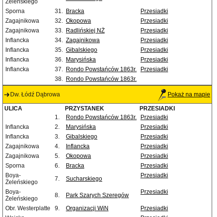
Żeleńskiego
Sporna
31.
Bracka
Przesiadki
Zagajnikowa
32.
Okopowa
Przesiadki
Zagajnikowa
33.
Radlińskiej NŻ
Przesiadki
Inflancka
34.
Zagajnikowa
Przesiadki
Inflancka
35.
Gibalskiego
Przesiadki
Inflancka
36.
Marysińska
Przesiadki
Inflancka
37.
Rondo Powstańców 1863r.
Przesiadki
38.
Rondo Powstańców 1863r.
Dw. Łódź Dąbrowa
Pokaż na mapie
ULICA
PRZYSTANEK
PRZESIADKI
1.
Rondo Powstańców 1863r.
Przesiadki
Inflancka
2.
Marysińska
Przesiadki
Inflancka
3.
Gibalskiego
Przesiadki
Zagajnikowa
4.
Inflancka
Przesiadki
Zagajnikowa
5.
Okopowa
Przesiadki
Sporna
6.
Bracka
Przesiadki
Boya-
Przesiadki
7.
Sucharskiego
Żeleńskiego
Boya-
Przesiadki
8.
Park Szarych Szeregów
Żeleńskiego
Obr. Westerplatte
9.
Organizacji WiN
Przesiadki