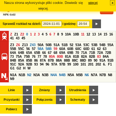
Nasza strona wykorzystuje pliki cookie. Dowiedz się
więcej
x
#
więcej.
Sprawdź rozkład na dzień:
i godzinę:
Z
Z1
Z2
0
1
2
3
4
5
6
7
8
9
10A
10B
11
12
13
14
15
16
41
43
45
Z3
Z6
Z13
Z43
50A
50B
51A
51B
52
53A
53C
53B
54B
55A
55B
55C
56
57
58A
58B
59
60A
60B
60C
60D
61
62
63
64A
64B
65A
65B
66
67
68
69A
69B
70
71A
71B
72A
72B
73
75A
75B
76
77
78
80A
80B
81A
81B
82A
82B
83
84A
84B
85A
85B
86
87A
87B
88A
88B
88C
88D
89
90
91A
91B
91C
92A
92B
93
94
96
97A
97B
99
100
101
201
202
6.
F1
G1
G2
H
W
N1A
N1B
N2
N3A
N3B
N4A
N4B
N5A
N5B
N6
N7A
N7B
N8
N9
Linie
Zmiany
Utrudnienia
Przystanki
Połączenia
Schematy
Pobierz