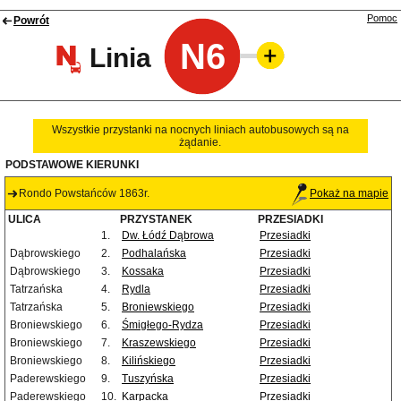
Pomoc
Powrót
N6
Linia
Wszystkie przystanki na nocnych liniach autobusowych są na
żądanie.
PODSTAWOWE KIERUNKI
Rondo Powstańców 1863r.
Pokaż na mapie
ULICA
PRZYSTANEK
PRZESIADKI
1.
Dw. Łódź Dąbrowa
Przesiadki
Dąbrowskiego
2.
Podhalańska
Przesiadki
Dąbrowskiego
3.
Kossaka
Przesiadki
Tatrzańska
4.
Rydla
Przesiadki
Tatrzańska
5.
Broniewskiego
Przesiadki
Broniewskiego
6.
Śmigłego-Rydza
Przesiadki
Broniewskiego
7.
Kraszewskiego
Przesiadki
Broniewskiego
8.
Kilińskiego
Przesiadki
Paderewskiego
9.
Tuszyńska
Przesiadki
Paderewskiego
10.
Karpacka
Przesiadki