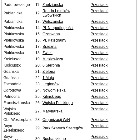
Paderewskiego
11.
Zaolziańska
Przesiadki
Rondo Lotników
Przesiadki
Pabianicka
12.
Lwowskich
Pabianicka
13.
Wólczańska
Przesiadki
Piotrkowska
14.
Pl. Niepodległości
Przesiadki
Piotrkowska
15.
Czerwona
Przesiadki
Piotrkowska
16.
Pl. Katedralny
Przesiadki
Piotrkowska
17.
Brzeźna
Przesiadki
Piotrkowska
18.
Żwirki
Przesiadki
Kościuszki
19.
Mickiewicza
Przesiadki
Kościuszki
20.
6 Sierpnia
Przesiadki
Gdańska
21.
Zielona
Przesiadki
Gdańska
22.
1 Maja
Przesiadki
Zachodnia
23.
Legionów
Przesiadki
Ogrodowa
24.
Nowomiejska
Przesiadki
Północna
25.
Kilińskiego
Przesiadki
Franciszkańska
26.
Wojska Polskiego
Przesiadki
Wojska
Przesiadki
27.
Marynarska
Polskiego
Obr. Westerplatte
28.
Organizacji WiN
Przesiadki
Boya-
Przesiadki
29.
Park Szarych Szeregów
Żeleńskiego
Boya-
Przesiadki
30.
Sucharskiego