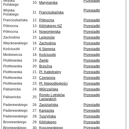
Wojska
Przesiadki
10.
Marynarska
Polskiego
Wojska
Przesiadki
11.
Franciszkańska
Polskiego
Franciszkańska
12.
Północna
Przesiadki
Północna
13.
Kilińskiego NŻ
Przesiadki
Północna
14.
Nowomiejska
Przesiadki
Zachodnia
15.
Legionów
Przesiadki
Więckowskiego
16.
Zachodnia
Przesiadki
Kościuszki
17.
6 Sierpnia
Przesiadki
Mickiewicza
18.
Kościuszki
Przesiadki
Piotrkowska
19.
Żwirki
Przesiadki
Piotrkowska
20.
Brzeźna
Przesiadki
Piotrkowska
21.
Pl. Katedralny
Przesiadki
Piotrkowska
22.
Czerwona
Przesiadki
Piotrkowska
23.
Pl. Niepodległości
Przesiadki
Pabianicka
24.
Wólczańska
Przesiadki
Rondo Lotników
Przesiadki
Pabianicka
25.
Lwowskich
Paderewskiego
26.
Zaolziańska
Przesiadki
Paderewskiego
27.
Karpacka
Przesiadki
Paderewskiego
28.
Tuszyńska
Przesiadki
Broniewskiego
29.
Kilińskiego
Przesiadki
Broniewskiego
30.
Kraszewskiego
Przesiadki