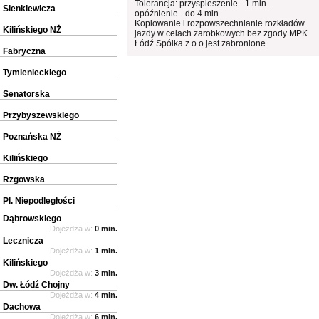
Tolerancja: przyspieszenie - 1 min.
Sienkiewicza
opóźnienie - do 4 min.
Kopiowanie i rozpowszechnianie rozkładów
Kilińskiego NŻ
jazdy w celach zarobkowych bez zgody MPK
Łódź Spółka z o.o jest zabronione.
Fabryczna
Tymienieckiego
Senatorska
Przybyszewskiego
Poznańska NŻ
Kilińskiego
Rzgowska
Pl. Niepodległości
Dąbrowskiego
Dojeżdża w:
0 min.
Lecznicza
Dojeżdża w:
1 min.
Kilińskiego
Dojeżdża w:
3 min.
Dw. Łódź Chojny
Dojeżdża w:
4 min.
Dachowa
Dojeżdża w:
6 min.