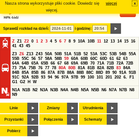
Nasza strona wykorzystuje pliki cookie. Dowiedz się
więcej
x
#
więcej.
Sprawdź rozkład na dzień:
i godzinę:
Z
Z1
Z2
0
1
2
3
4
5
6
7
8
9
10A
10B
11
12
13
14
15
16
41
43
45
Z3
Z6
Z13
Z43
50A
50B
51A
51B
52
53A
53C
53B
54B
55A
55B
55C
56
57
58A
58B
59
60A
60B
60C
60D
61
62
63
64A
64B
65A
65B
66
67
68
69A
69B
70
71A
71B
72A
72B
73
75A
75B
76
77
78
80A
80B
81A
81B
82A
82B
83
84A
84B
85A
85B
86
87A
87B
88A
88B
88C
88D
89
90
91A
91B
91C
92A
92B
93
94
96
97A
97B
99
100
101
201
202
6.
F1
G1
G2
H
W
N1A
N1B
N2
N3A
N3B
N4A
N4B
N5A
N5B
N6
N7A
N7B
N8
N9
Linie
Zmiany
Utrudnienia
Przystanki
Połączenia
Schematy
Pobierz