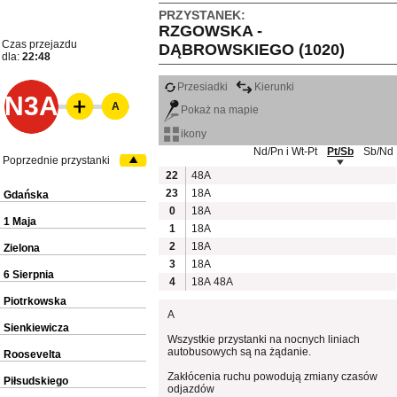
PRZYSTANEK:
RZGOWSKA -
Czas przejazdu
DĄBROWSKIEGO (1020)
dla:
22:48
Przesiadki
Kierunki
N3A
A
Pokaż na mapie
ikony
Nd/Pn i Wt-Pt
Pt/Sb
Sb/Nd
Poprzednie przystanki
22
48A
23
18A
Gdańska
0
18A
1 Maja
1
18A
2
18A
Zielona
3
18A
6 Sierpnia
4
18A
48A
Piotrkowska
A
Sienkiewicza
Wszystkie przystanki na nocnych liniach
autobusowych są na żądanie.
Roosevelta
Zakłócenia ruchu powodują zmiany czasów
Piłsudskiego
odjazdów